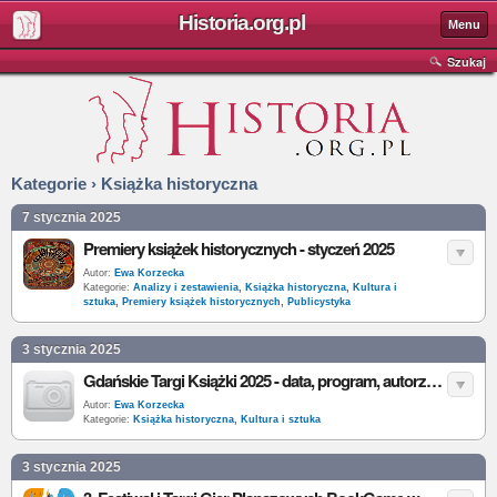
Historia.org.pl
Menu
Szukaj
Kategorie › Książka historyczna
7 stycznia 2025
Premiery książek historycznych - styczeń 2025
Autor:
Ewa Korzecka
Kategorie:
Analizy i zestawienia
,
Książka historyczna
,
Kultura i
sztuka
,
Premiery książek historycznych
,
Publicystyka
3 stycznia 2025
Gdańskie Targi Książki 2025 - data, program, autorzy, wystawcy, bilety
Autor:
Ewa Korzecka
Kategorie:
Książka historyczna
,
Kultura i sztuka
3 stycznia 2025