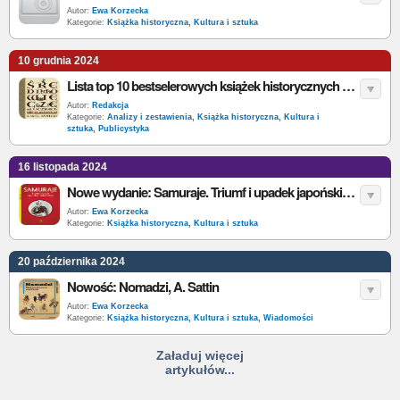
Autor:
Ewa Korzecka
Kategorie:
Książka historyczna
,
Kultura i sztuka
10 grudnia 2024
Lista top 10 bestselerowych książek historycznych w Polsce [notowanie 1]
Autor:
Redakcja
Kategorie:
Analizy i zestawienia
,
Książka historyczna
,
Kultura i
sztuka
,
Publicystyka
16 listopada 2024
Nowe wydanie: Samuraje. Triumf i upadek japońskich wojowników, L. V. Arena
Autor:
Ewa Korzecka
Kategorie:
Książka historyczna
,
Kultura i sztuka
20 października 2024
Nowość: Nomadzi, A. Sattin
Autor:
Ewa Korzecka
Kategorie:
Książka historyczna
,
Kultura i sztuka
,
Wiadomości
Załaduj więcej
artykułów...