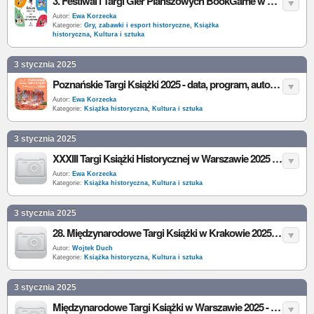
3. Festiwal i Targi Gier Planszowych BookGame w Krakowie 2025 - data, program, autorzy, wystawcy, bilety
Autor:
Ewa Korzecka
Kategorie:
Gry, zabawki i esport historyczne
,
Książka
historyczna
,
Kultura i sztuka
3 stycznia 2025
Poznańskie Targi Książki 2025 - data, program, autorzy, wystawcy, bilety
Autor:
Ewa Korzecka
Kategorie:
Książka historyczna
,
Kultura i sztuka
3 stycznia 2025
XXXIII Targi Książki Historycznej w Warszawie 2025 - data, program, autorzy, wystawcy, bilety
Autor:
Ewa Korzecka
Kategorie:
Książka historyczna
,
Kultura i sztuka
3 stycznia 2025
28. Międzynarodowe Targi Książki w Krakowie 2025 - data, program, autorzy, wystawcy, bilety
Autor:
Wojtek Duch
Kategorie:
Książka historyczna
,
Kultura i sztuka
3 stycznia 2025
Międzynarodowe Targi Książki w Warszawie 2025 - data, program, autorzy, wystawcy, bilety