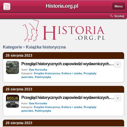
Historia.org.pl
Menu
Szukaj
Kategorie › Książka historyczna
26 sierpnia 2023
Przegląd historycznych zapowiedzi wydawniczych. Listopad 2023
Autor:
Ewa Korzecka
Kategorie:
Książka historyczna
,
Kultura i sztuka
,
Przeglądy
autorskie
,
Publicystyka
26 sierpnia 2023
Przegląd historycznych zapowiedzi wydawniczych. Październik 2023
Autor:
Ewa Korzecka
Kategorie:
Książka historyczna
,
Kultura i sztuka
,
Przeglądy
autorskie
,
Publicystyka
26 sierpnia 2023