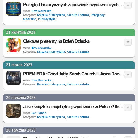
Przegląd historycznych zapowiedzi wydawniczych. Wrzesień 2023
Autor:
Ewa Korzecka
Kategorie:
Książka historyczna
,
Kultura i sztuka
,
Przeglądy
autorskie
,
Publicystyka
21 kwietnia 2023
Ciekawe prezenty na Dzień Dziecka
Autor:
Ewa Korzecka
Kategorie:
Książka historyczna
,
Kultura i sztuka
21 marca 2023
PREMIERA: Córki Jałty. Sarah Churchill, Anna Roosevelt, Kathleen Harriman i kulisy wielkiej polityki, C. G. Katz
Autor:
Ewa Korzecka
Kategorie:
Książka historyczna
,
Kultura i sztuka
20 stycznia 2023
Jakie książki są najchętniej wydawane w Polsce? Ile w Polsce wydaje się rocznie książek?
Autor:
Jan Lande
Kategorie:
Książka historyczna
,
Kultura i sztuka
20 stycznia 2023