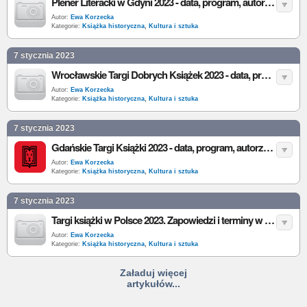
Plener Literacki w Gdyni 2023 - data, program, autorzy, wystawcy, bilety
Autor:
Ewa Korzecka
Kategorie:
Książka historyczna
,
Kultura i sztuka
7 stycznia 2023
Wrocławskie Targi Dobrych Książek 2023 - data, program, autorzy, wystawcy, bilety
Autor:
Ewa Korzecka
Kategorie:
Książka historyczna
,
Kultura i sztuka
7 stycznia 2023
Gdańskie Targi Książki 2023 - data, program, autorzy, wystawcy, bilety
Autor:
Ewa Korzecka
Kategorie:
Książka historyczna
,
Kultura i sztuka
7 stycznia 2023
Targi książki w Polsce 2023. Zapowiedzi i terminy w 2023
Autor:
Ewa Korzecka
Kategorie:
Książka historyczna
,
Kultura i sztuka
Załaduj więcej
artykułów...