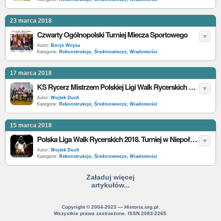
23 marca 2018
Czwarty Ogólnopolski Turniej Miecza Sportowego
Autor:
Borys Wojna
Kategorie:
Rekonstrukcje
,
Średniowiecze
,
Wiadomości
17 marca 2018
KS Rycerz Mistrzem Polskiej Ligi Walk Rycerskich sezonu 2017/2018
Autor:
Wojtek Duch
Kategorie:
Rekonstrukcje
,
Średniowiecze
,
Wiadomości
15 marca 2018
Polska Liga Walk Rycerskich 2018. Turniej w Niepołomicach
Autor:
Wojtek Duch
Kategorie:
Rekonstrukcje
,
Średniowiecze
,
Wiadomości
Załaduj więcej
artykułów...
Copyright © 2004-2023 — Historia.org.pl.
Wszystkie prawa zastrzeżone. ISSN 2083-2265.