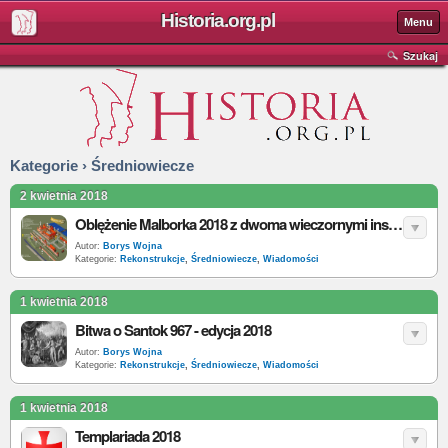
Historia.org.pl
Menu
Szukaj
Kategorie › Średniowiecze
2 kwietnia 2018
Oblężenie Malborka 2018 z dwoma wieczornymi inscenizacjami
Autor:
Borys Wojna
Kategorie:
Rekonstrukcje
,
Średniowiecze
,
Wiadomości
1 kwietnia 2018
Bitwa o Santok 967 - edycja 2018
Autor:
Borys Wojna
Kategorie:
Rekonstrukcje
,
Średniowiecze
,
Wiadomości
1 kwietnia 2018
Templariada 2018