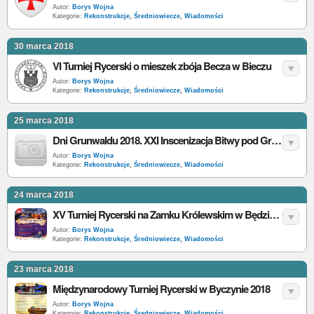
Autor:
Borys Wojna
Kategorie:
Rekonstrukcje
,
Średniowiecze
,
Wiadomości
30 marca 2018
VI Turniej Rycerski o mieszek zbója Becza w Bieczu
Autor:
Borys Wojna
Kategorie:
Rekonstrukcje
,
Średniowiecze
,
Wiadomości
25 marca 2018
Dni Grunwaldu 2018. XXI Inscenizacja Bitwy pod Grunwaldem - zobacz program
Autor:
Borys Wojna
Kategorie:
Rekonstrukcje
,
Średniowiecze
,
Wiadomości
24 marca 2018
XV Turniej Rycerski na Zamku Królewskim w Będzinie 2018
Autor:
Borys Wojna
Kategorie:
Rekonstrukcje
,
Średniowiecze
,
Wiadomości
23 marca 2018
Międzynarodowy Turniej Rycerski w Byczynie 2018
Autor:
Borys Wojna
Kategorie:
Rekonstrukcje
,
Średniowiecze
,
Wiadomości