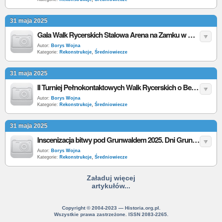
31 maja 2025
Gala Walk Rycerskich Stalowa Arena na Zamku w Ciechanowie 2025 - data, program, bilety
Autor:
Borys Wojna
Kategorie:
Rekonstrukcje
,
Średniowiecze
31 maja 2025
II Turniej Pełnokontaktowych Walk Rycerskich o Berło Króla Chrobrego 2025 - data, program, bilety
Autor:
Borys Wojna
Kategorie:
Rekonstrukcje
,
Średniowiecze
31 maja 2025
Inscenizacja bitwy pod Grunwaldem 2025. Dni Grunwaldu 2025 - data, program, bilety
Autor:
Borys Wojna
Kategorie:
Rekonstrukcje
,
Średniowiecze
Załaduj więcej
artykułów...
Copyright © 2004-2023 — Historia.org.pl.
Wszystkie prawa zastrzeżone. ISSN 2083-2265.