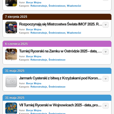
Autor:
Borys Wojna
Kategorie:
Rekonstrukcje
,
Średniowiecze
,
Wiadomości
7 sierpnia 2025
Rozpoczynają się Mistrzostwa Świata IMCF 2025. Rycerska Kadra Polski walczy o medale
Autor:
Borys Wojna
Kategorie:
Rekonstrukcje
,
Średniowiecze
,
Wiadomości
6 czerwca 2025
Turniej Rycerski na Zamku w Ostródzie 2025 - data, program, bilety
Autor:
Borys Wojna
Kategorie:
Rekonstrukcje
,
Średniowiecze
31 maja 2025
Jarmark Cysterski z bitwą z Krzyżakami pod Koronowem 2025 - data, program, bilety
Autor:
Borys Wojna
Kategorie:
Rekonstrukcje
,
Średniowiecze
31 maja 2025
VII Turniej Rycerski w Wojnowicach 2025 - data, program, bilety
Autor:
Borys Wojna
Kategorie:
Rekonstrukcje
,
Średniowiecze