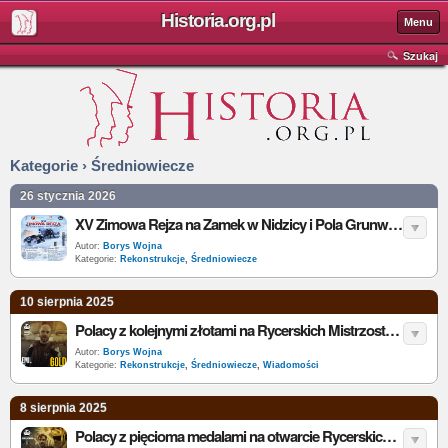
Historia.org.pl
Menu
Szukaj
Kategorie › Średniowiecze
26 stycznia 2026
XV Zimowa Rejza na Zamek w Nidzicy i Pola Grunwaldu 2026 - data i program wydarzenia
Autor:
Borys Wojna
Kategorie:
Rekonstrukcje
,
Średniowiecze
10 sierpnia 2025
Polacy z kolejnymi złotami na Rycerskich Mistrzostwach Świata IMCF 2025 w USA
Autor:
Borys Wojna
Kategorie:
Rekonstrukcje
,
Średniowiecze
,
Wiadomości
8 sierpnia 2025
Polacy z pięcioma medalami na otwarcie Rycerskich Mistrzostw Świata IMCF 2025