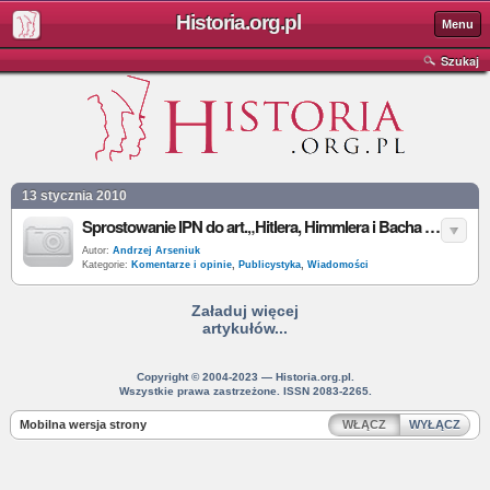
Historia.org.pl
Menu
Szukaj
13 stycznia 2010
Sprostowanie IPN do art.„Hitlera, Himmlera i Bacha Zalewskiego IPN już nie ściga”
Autor:
Andrzej Arseniuk
Kategorie:
Komentarze i opinie
,
Publicystyka
,
Wiadomości
Załaduj więcej
artykułów...
Copyright © 2004-2023 — Historia.org.pl.
Wszystkie prawa zastrzeżone. ISSN 2083-2265.
Mobilna wersja strony
WŁĄCZ
WYŁĄCZ