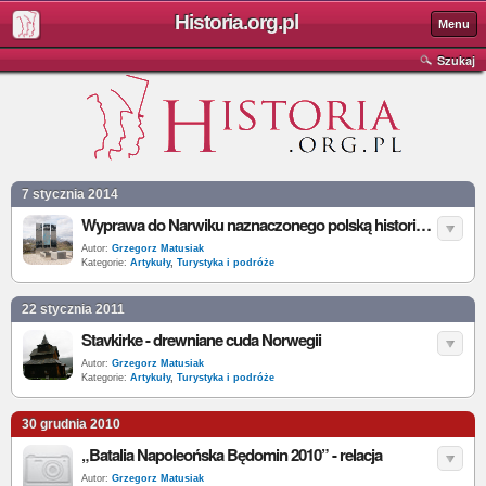
Historia.org.pl
Menu
Szukaj
7 stycznia 2014
Wyprawa do Narwiku naznaczonego polską historią [zdjęcia]
Autor:
Grzegorz Matusiak
Kategorie:
Artykuły
,
Turystyka i podróże
22 stycznia 2011
Stavkirke - drewniane cuda Norwegii
Autor:
Grzegorz Matusiak
Kategorie:
Artykuły
,
Turystyka i podróże
30 grudnia 2010
„Batalia Napoleońska Będomin 2010” - relacja
Autor:
Grzegorz Matusiak