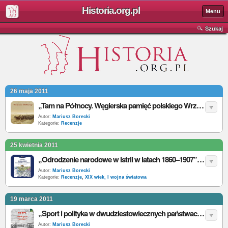
Historia.org.pl
Menu
Szukaj
26 maja 2011
„Tam na Północy. Węgierska pamięć polskiego Września” - C.G. Kiss, A. Przewoźnik (red.) - recenzja
Autor:
Mariusz Borecki
Kategorie:
Recenzje
25 kwietnia 2011
„Odrodzenie narodowe w Istrii w latach 1860–1907” - A. Cetnarowicz - recenzja
Autor:
Mariusz Borecki
Kategorie:
Recenzje
,
XIX wiek, I wojna światowa
19 marca 2011
„Sport i polityka w dwudziestowiecznych państwach...” - T. Gąsowski, S. Bielański (red.) - recenzja
Autor:
Mariusz Borecki