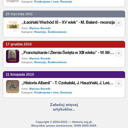
Kategorie:
Przekrojowe i inne
,
Recenzje
25 stycznia 2011
„Łaciński Wschód XI – XV wiek” - M. Balard - recenzja
Autor:
Mariusz Borecki
Kategorie:
Recenzje
,
Średniowiecze
17 grudnia 2010
„Franciszkanie i Ziemia Święta w XIII wieku” - W. Mruk - recenzja
Autor:
Mariusz Borecki
Kategorie:
Recenzje
,
Średniowiecze
11 listopada 2010
„Historia Albanii” - T. Czekalski, J. Hauziński, J. Leśny - recenzja
Autor:
Mariusz Borecki
Kategorie:
Przekrojowe i inne
,
Recenzje
Załaduj więcej
artykułów...
Copyright © 2004-2023 — Historia.org.pl.
Wszystkie prawa zastrzeżone. ISSN 2083-2265.