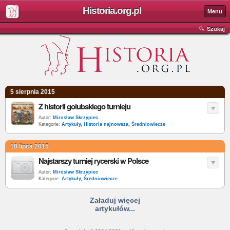
Historia.org.pl
Menu
Szukaj
5 sierpnia 2015
Z historii golubskiego turnieju
Autor:
Mirosław Skrzypiec
Kategorie:
Artykuły
,
Historia najnowsza
,
Średniowiecze
10 lipca 2015
Najstarszy turniej rycerski w Polsce
Autor:
Mirosław Skrzypiec
Kategorie:
Artykuły
,
Średniowiecze
Załaduj więcej
artykułów...