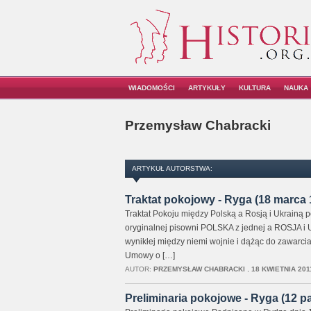
WIADOMOŚCI
ARTYKUŁY
KULTURA
NAUKA
Przemysław Chabracki
ARTYKUŁ AUTORSTWA:
Traktat pokojowy - Ryga (18 marca 1
Traktat Pokoju między Polską a Rosją i Ukrainą
oryginalnej pisowni POLSKA z jednej a ROSJA i
wynikłej między niemi wojnie i dążąc do zawarci
Umowy o […]
AUTOR:
PRZEMYSŁAW CHABRACKI
,
18 KWIETNIA 201
Preliminaria pokojowe - Ryga (12 pa