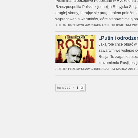
Preliminarja pokojowe Podpisane w Rydze dnia 12
Rzeczpospolita Polska z jednej, a Rosyjska Socj
drugiej strony, kierując się pragnieniem położeni
wypracowania warunków, które stanowić mają po
AUTOR:
PRZEMYSŁAW CHABRACKI
,
18 KWIETNIA 201
„Putin i odrodzen
Jaką rolę chce objąć w
zawartym we wstępie cy
Rosja. To zagadka otoc
zrozumienia Rosji jest j
AUTOR:
PRZEMYSŁAW CHABRACKI
,
24 MARCA 2011 1
Strona 2 z 2
<
1
2