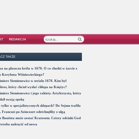
ST
REDAKCJA
CZ TAKŻE
a na płaszczu króla w 1670. O co chodzi w żarcie z
a Korybuta Wiśniowieckiego?
mierz Siemienowicz w serialu 1670. Kim był
ktor, który chciał wysłać chłopa na Księżyc?
mierz Siemienowicz i jego rakiety. Artylerzysta, który
ził swoją epokę
 tylko w specjalistycznych sklepach? Do Sejmu trafiła
. Francuzi po Azincourt odetchnęliby z ulgą
 Bautista może zostać Kratosem. Cztery odcinki God
trzeba nakręcić od nowa