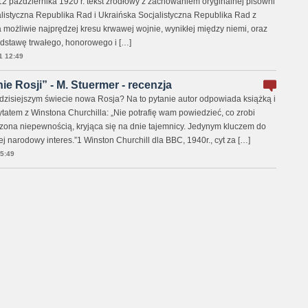
 października 1920 r. tekst źródłowy z zachowaniem oryginalnej pisowni
alistyczna Republika Rad i Ukraińska Socjalistyczna Republika Rad z
a możliwie najprędzej kresu krwawej wojnie, wynikłej między niemi, oraz
dstawę trwałego, honorowego i […]
1 12:49
ie Rosji” - M. Stuermer - recenzja
 dzisiejszym świecie nowa Rosja? Na to pytanie autor odpowiada książką i
tatem z Winstona Churchilla: „Nie potrafię wam powiedzieć, co zrobi
zona niepewnością, kryjąca się na dnie tajemnicy. Jedynym kluczem do
ej narodowy interes.”1 Winston Churchill dla BBC, 1940r., cyt za […]
5:49