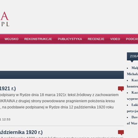
WOJSKO
REKONSTRUKCJE
PUBLICYSTYKA
RECENZJE
VIDEO
PODCA
ZOBA
Małp
Michał
Kazi
konstru
921 r.)
Kazi
 podpisany w Rydze dnia 18 marca 1921r. tekst źródłowy z zachowaniem
wyprzed
 UKRAINA z drugiej strony powodowane pragnieniem położenia kresu
Łuki
a, na podstawie podpisanej w Rydze dnia 12 października 1920 roku
petycja
Dave
1 12:53
of War 
ździernika 1920 r.)