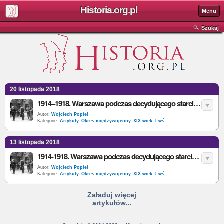
Historia.org.pl
Menu
Szukaj
20 listopada 2018
1914–1918. Warszawa podczas decydującego starcia o niepodległość Polski. Część 2
Autor:
Wojciech Popiel
Kategorie:
Artykuły
,
Okres międzywojenny
,
XIX wiek, I wś
13 listopada 2018
1914-1918. Warszawa podczas decydującego starcia o niepodległość Polski. Część 1
Autor:
Wojciech Popiel
Kategorie:
Artykuły
,
Okres międzywojenny
,
XIX wiek, I wś
Załaduj więcej
artykułów...