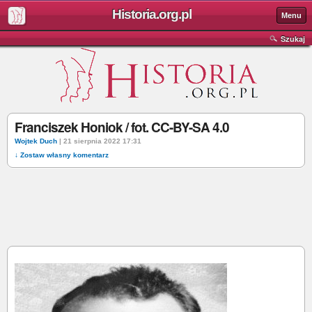
Historia.org.pl
Menu
Szukaj
Franciszek Honiok / fot. CC-BY-SA 4.0
Wojtek Duch
| 21 sierpnia 2022 17:31
↓ Zostaw własny komentarz