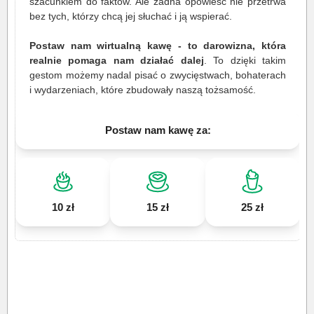
szacunkiem do faktów. Ale żadna opowieść nie przetrwa
bez tych, którzy chcą jej słuchać i ją wspierać.
Postaw nam wirtualną kawę - to darowizna, która
realnie pomaga nam działać dalej
. To dzięki takim
gestom możemy nadal pisać o zwycięstwach, bohaterach
i wydarzeniach, które zbudowały naszą tożsamość.
Postaw nam kawę za:
10 zł
15 zł
25 zł