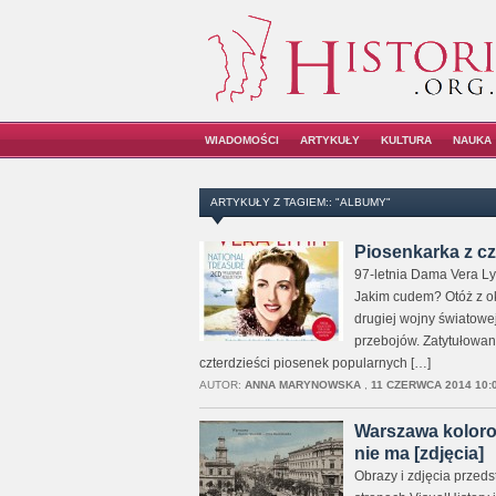
WIADOMOŚCI
ARTYKUŁY
KULTURA
NAUKA
ARTYKUŁY Z TAGIEM:: "ALBUMY"
Piosenkarka z cz
97-letnia Dama Vera Lyn
Jakim cudem? Otóż z ok
drugiej wojny światowej
przebojów. Zatytułowana
czterdzieści piosenek popularnych […]
AUTOR:
ANNA MARYNOWSKA
,
11 CZERWCA 2014 10:
Warszawa kolorowa
nie ma [zdjęcia]
Obrazy i zdjęcia przeds