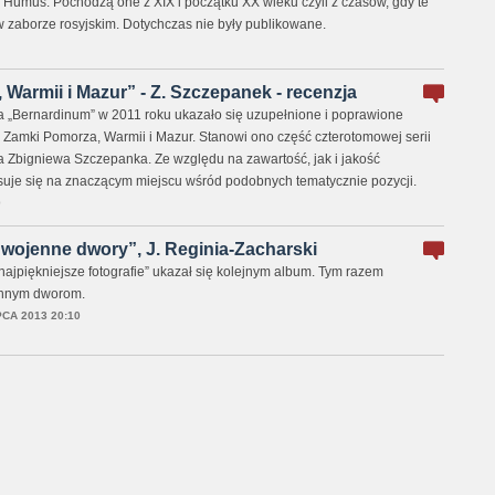
i Humus. Pochodzą one z XIX i początku XX wieku czyli z czasów, gdy te
w zaborze rosyjskim. Dotychczas nie były publikowane.
Warmii i Mazur” - Z. Szczepanek - recenzja
„Bernardinum” w 2011 roku ukazało się uzupełnione i poprawione
Zamki Pomorza, Warmii i Mazur. Stanowi ono część czterotomowej serii
a Zbigniewa Szczepanka. Ze względu na zawartość, jak i jakość
lasuje się na znaczącym miejscu wśród podobnych tematycznie pozycji.
0
wojenne dwory”, J. Reginia-Zacharski
najpiękniejsze fotografie” ukazał się kolejnym album. Tym razem
nnym dworom.
PCA 2013 20:10