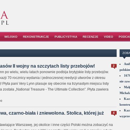
WOJSKO
REKONSTRUKCJE
PUBLICYSTYKA
RECENZJE
VIDEO
PODCA
ZOBA
Amba
asów II wojny na szczytach listy przebojów!
2
polskim
n po wielu, wielu latach ponownie podbija brytyjskie listy przebojów.
1670
azji 70 rocznicy wydania i jednoczesnej reedycji utworów z okresu
nie zaw
! Płyta pani Very Lynn plasuje się obecnie na trzynastym miejscu listy
Małp
 została „National Treasure - The Ultimate Collection”. Płyta zawiera
Michał
Kazi
00
konstru
Kazi
, czarno-biała i zniewolona. Stolica, której już
4
wyprzed
tawiające Warszawę, jej okolice i inne części Polski można zobaczyć na