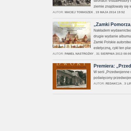
stronach VisualHistory 
ziemie znajdowały się 
AUTOR:
MACIEJ TOMASZEK
,
19 MAJA 2014 19:52
„Zamki Pomorza, 
Nakładem wydawnictwa 
drugie wydanie albumu 
Zamki Polskie autorstw
estetyczną, cykl ten p
AUTOR:
PAWEŁ NASTROŻNY
,
31 SIERPNIA 2013 08:0
Premiera: „Przed
W serii „Przedwojenne 
poświęcony przedwoje
AUTOR:
REDAKCJA
,
3 LI