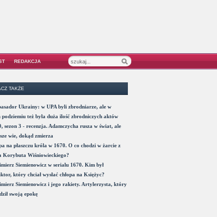
ST
REDAKCJA
CZ TAKŻE
sador Ukrainy: w UPA byli zbrodniarze, ale w
 podziemiu też była duża ilość zbrodniczych aktów
, sezon 3 - recenzja. Adamczycha rusza w świat, ale
sze wie, dokąd zmierza
a na płaszczu króla w 1670. O co chodzi w żarcie z
a Korybuta Wiśniowieckiego?
mierz Siemienowicz w serialu 1670. Kim był
ktor, który chciał wysłać chłopa na Księżyc?
mierz Siemienowicz i jego rakiety. Artylerzysta, który
ził swoją epokę