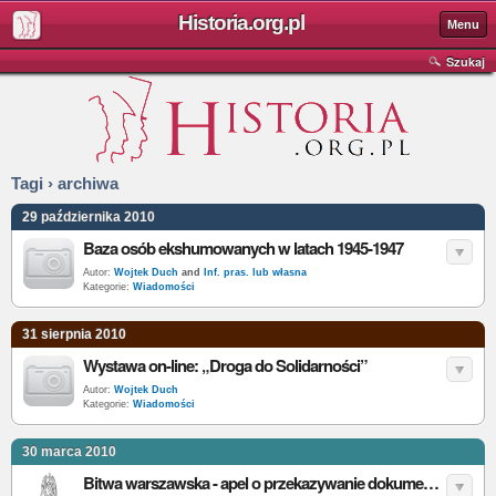
Historia.org.pl
Menu
Szukaj
Tagi › archiwa
29 października 2010
Baza osób ekshumowanych w latach 1945-1947
Autor:
Wojtek Duch
and
Inf. pras. lub własna
Kategorie:
Wiadomości
31 sierpnia 2010
Wystawa on-line: „Droga do Solidarności”
Autor:
Wojtek Duch
Kategorie:
Wiadomości
30 marca 2010
Bitwa warszawska - apel o przekazywanie dokumentów