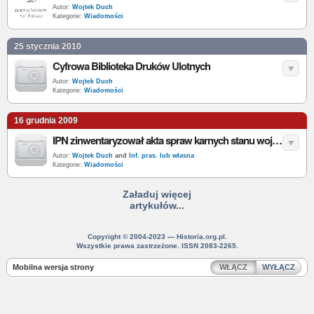
Autor:
Wojtek Duch
Kategorie:
Wiadomości
25 stycznia 2010
Cyfrowa Biblioteka Druków Ulotnych
Autor:
Wojtek Duch
Kategorie:
Wiadomości
16 grudnia 2009
IPN zinwentaryzował akta spraw karnych stanu wojennego
Autor:
Wojtek Duch
and
Inf. pras. lub własna
Kategorie:
Wiadomości
Załaduj więcej
artykułów...
Copyright © 2004-2023 — Historia.org.pl.
Wszystkie prawa zastrzeżone. ISSN 2083-2265.
Mobilna wersja strony
WŁĄCZ
WYŁĄCZ