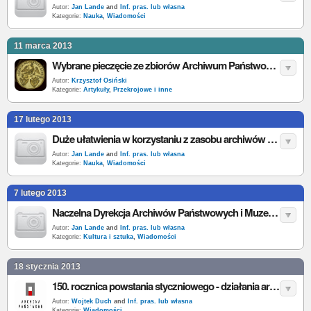
Autor:
Jan Lande
and
Inf. pras. lub własna
Kategorie:
Nauka
,
Wiadomości
11 marca 2013
Wybrane pieczęcie ze zbiorów Archiwum Państwowego w Poznaniu
Autor:
Krzysztof Osiński
Kategorie:
Artykuły
,
Przekrojowe i inne
17 lutego 2013
Duże ułatwienia w korzystaniu z zasobu archiwów państwowych
Autor:
Jan Lande
and
Inf. pras. lub własna
Kategorie:
Nauka
,
Wiadomości
7 lutego 2013
Naczelna Dyrekcja Archiwów Państwowych i Muzeum Historii Żydów Polskich zawarły porozumienie o współpracy
Autor:
Jan Lande
and
Inf. pras. lub własna
Kategorie:
Kultura i sztuka
,
Wiadomości
18 stycznia 2013
150. rocznica powstania styczniowego - działania archiwów państwowych
Autor:
Wojtek Duch
and
Inf. pras. lub własna
Kategorie:
Wiadomości