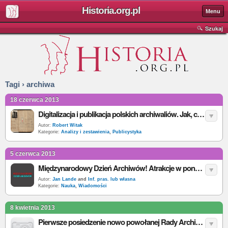
Historia.org.pl
Menu
Szukaj
Tagi › archiwa
18 czerwca 2013
Digitalizacja i publikacja polskich archiwaliów. Jak, co i dlaczego tylko tyle...
Autor:
Robert Witak
Kategorie:
Analizy i zestawienia
,
Publicystyka
5 czerwca 2013
Międzynarodowy Dzień Archiwów! Atrakcje w ponad 20 miastach Polski
Autor:
Jan Lande
and
Inf. pras. lub własna
Kategorie:
Nauka
,
Wiadomości
8 kwietnia 2013
Pierwsze posiedzenie nowo powołanej Rady Archiwalnej