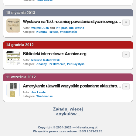
15 stycznia 2013
Wystawa na 150. rocznicę powstania styczniowego: „Mors sola victris, gloria victis”
Autor:
Wojtek Duch
and
Inf. pras. lub własna
Kategorie:
Kultura i sztuka
,
Wiadomości
14 grudnia 2012
Biblioteki internetowe: Archive.org
Autor:
Mariusz Matuszewski
Kategorie:
Analizy i zestawienia
,
Publicystyka
11 września 2012
Amerykanie ujawnili wszystkie posiadane akta zbrodni katyńskiej
Autor:
Jan Lande
Kategorie:
Wiadomości
Załaduj więcej
artykułów...
Copyright © 2004-2023 — Historia.org.pl.
Wszystkie prawa zastrzeżone. ISSN 2083-2265.