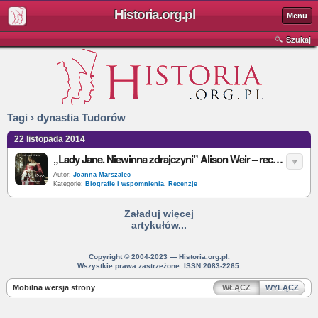
Historia.org.pl
Menu
Szukaj
Tagi › dynastia Tudorów
22 listopada 2014
„Lady Jane. Niewinna zdrajczyni” Alison Weir – recenzja
Autor:
Joanna Marszalec
Kategorie:
Biografie i wspomnienia
,
Recenzje
Załaduj więcej
artykułów...
Copyright © 2004-2023 — Historia.org.pl.
Wszystkie prawa zastrzeżone. ISSN 2083-2265.
Mobilna wersja strony
WŁĄCZ
WYŁĄCZ