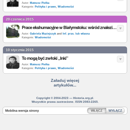
Autor:
Mateusz Pielka
Kategorie:
Polityka i prawo
,
Wiadomości
20 czerwca 2015
Prace ekshumacyjne w Białymstoku: wśród znalezionych szczątki dzieci
Autor:
Gabriela Maziejczyk
and
Inf. pras. lub własna
Kategorie:
Wiadomości
10 stycznia 2015
To mogą być zwłoki „Inki”
Autor:
Mateusz Pielka
Kategorie:
Polityka i prawo
,
Wiadomości
Załaduj więcej
artykułów...
Copyright © 2004-2023 — Historia.org.pl.
Wszystkie prawa zastrzeżone. ISSN 2083-2265.
Mobilna wersja strony
WŁĄCZ
WYŁĄCZ