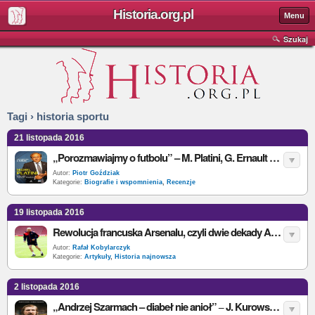
Historia.org.pl
Menu
Szukaj
Tagi › historia sportu
21 listopada 2016
„Porozmawiajmy o futbolu” – M. Platini, G. Ernault ‒ recenzja
Autor:
Piotr Goździak
Kategorie:
Biografie i wspomnienia
,
Recenzje
19 listopada 2016
Rewolucja francuska Arsenalu, czyli dwie dekady Arsene’a Wengera w północnym Londynie
Autor:
Rafał Kobylarczyk
Kategorie:
Artykuły
,
Historia najnowsza
2 listopada 2016
„Andrzej Szarmach – diabeł nie anioł” ‒ J. Kurowski, A. Szarmach ‒ recenzja