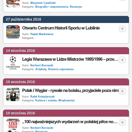
Autor:
Wojciech Cywiński
Kategorie:
Biografie i wspomnienia
,
Recenzje
27 października 2016
Otwarto Centrum Historii Sportu w Lublinie
Autor:
Paweł Markiewicz
Kategorie:
14 września 2016
Legia Warszawa w Lidze Mistrzów 1995/1996 – przed występem nr 2
Autor:
Norbert Borzęcki
Kategorie:
Artykuły
,
Historia najnowsza
10 września 2016
Polak i Węgier - rywale na boisku, przyjaciele poza nim
Autor:
Rafał Kobylarczyk
Kategorie:
Kultura i sztuka
,
Wiadomości
10 września 2016
„100 najważniejszych wydarzeń w polskiej piłce nożnej” – praca zbiorowa – recenzja
Autor:
Norbert Borzęcki
Kategorie:
Recenzje