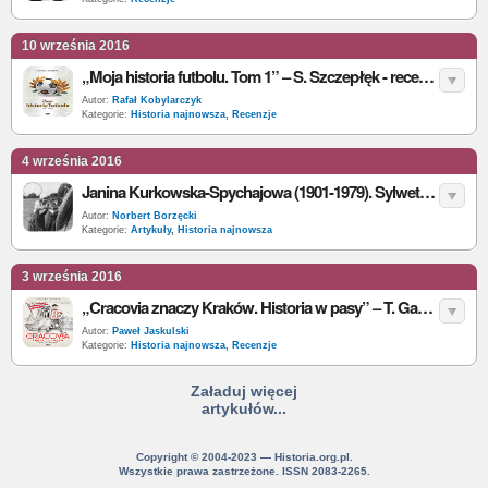
10 września 2016
„Moja historia futbolu. Tom 1” – S. Szczepłęk - recenzja
Autor:
Rafał Kobylarczyk
Kategorie:
Historia najnowsza
,
Recenzje
4 września 2016
Janina Kurkowska-Spychajowa (1901-1979). Sylwetka multimedalistki MŚ w łucznictwie, wielkiej patriotki i nieznanej legendy polskiego sportu
Autor:
Norbert Borzęcki
Kategorie:
Artykuły
,
Historia najnowsza
3 września 2016
„Cracovia znaczy Kraków. Historia w pasy” – T. Gawędzki – recenzja
Autor:
Paweł Jaskulski
Kategorie:
Historia najnowsza
,
Recenzje
Załaduj więcej
artykułów...
Copyright © 2004-2023 — Historia.org.pl.
Wszystkie prawa zastrzeżone. ISSN 2083-2265.