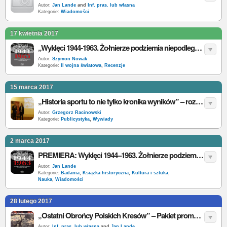
Autor:
Jan Lande
and
Inf. pras. lub własna
Kategorie:
Wiadomości
17 kwietnia 2017
„Wyklęci 1944-1963. Żołnierze podziemia niepodległościowego w latach 1944-1963” – pod red. K. Krajewskiego i T. Łabuszewskiego – recenzja
Autor:
Szymon Nowak
Kategorie:
II wojna światowa
,
Recenzje
15 marca 2017
„Historia sportu to nie tylko kronika wyników” – rozmowa z Ryszardem Stefanikiem
Autor:
Grzegorz Racinowski
Kategorie:
Publicystyka
,
Wywiady
2 marca 2017
PREMIERA: Wyklęci 1944–1963. Żołnierze podziemia niepodległościowego w latach 1944–1963
Autor:
Jan Lande
Kategorie:
Badania
,
Książka historyczna
,
Kultura i sztuka
,
Nauka
,
Wiadomości
28 lutego 2017
„Ostatni Obrońcy Polskich Kresów” – Pakiet promocyjny IPN wydany w związku z Narodowym Dniem Pamięci Żołnierzy Wyklętych
Autor:
Inf. pras. lub własna
and
Jan Lande