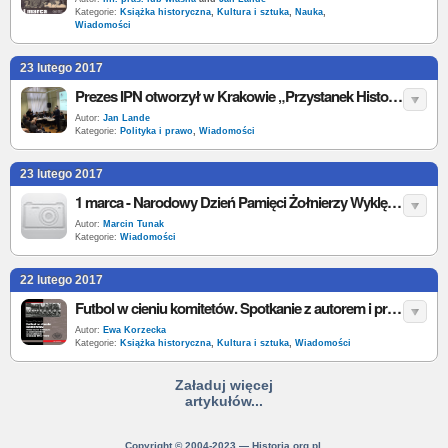
Kategorie:
Książka historyczna
,
Kultura i sztuka
,
Nauka
,
Wiadomości
23 lutego 2017
Prezes IPN otworzył w Krakowie „Przystanek Historia”
Autor:
Jan Lande
Kategorie:
Polityka i prawo
,
Wiadomości
23 lutego 2017
1 marca - Narodowy Dzień Pamięci Żołnierzy Wyklętych. Sprawdź jak będzie obchodzony w Twoim mieście
Autor:
Marcin Tunak
Kategorie:
Wiadomości
22 lutego 2017
Futbol w cieniu komitetów. Spotkanie z autorem i promocja książki
Autor:
Ewa Korzecka
Kategorie:
Książka historyczna
,
Kultura i sztuka
,
Wiadomości
Załaduj więcej
artykułów...
Copyright © 2004-2023 — Historia.org.pl.