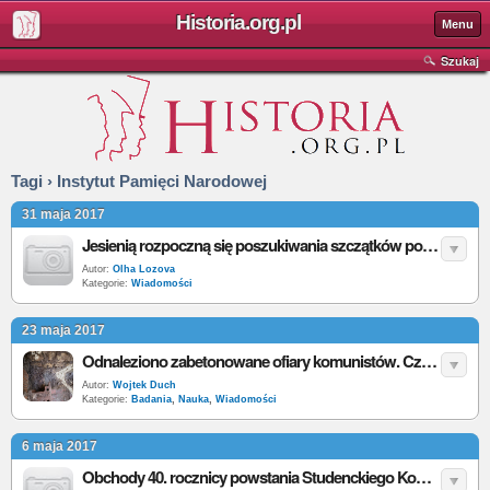
Historia.org.pl
Menu
Szukaj
Tagi › Instytut Pamięci Narodowej
31 maja 2017
Jesienią rozpoczną się poszukiwania szczątków pomordowanych polskich żołnierzy
Autor:
Olha Lozova
Kategorie:
Wiadomości
23 maja 2017
Odnaleziono zabetonowane ofiary komunistów. Czy wśród nich będzie rotmistrz Pilecki? [foto]
Autor:
Wojtek Duch
Kategorie:
Badania
,
Nauka
,
Wiadomości
6 maja 2017
Obchody 40. rocznicy powstania Studenckiego Komitetu Solidarności w Krakowie