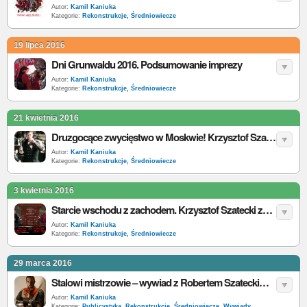
Autor:
Kamil Kaniuka
Kategorie:
Rekonstrukcje
,
Średniowiecze
19 lipca 2016
Dni Grunwaldu 2016. Podsumowanie imprezy
Autor:
Kamil Kaniuka
Kategorie:
Rekonstrukcje
,
Średniowiecze
21 kwietnia 2016
Druzgocące zwycięstwo w Moskwie! Krzysztof Szatecki miażdży Maksima Plaksina
Autor:
Kamil Kaniuka
Kategorie:
Rekonstrukcje
,
Średniowiecze
3 kwietnia 2016
Starcie wschodu z zachodem. Krzysztof Szatecki zmierzy się z Maximem Plaksinem.
Autor:
Kamil Kaniuka
Kategorie:
Rekonstrukcje
,
Średniowiecze
29 marca 2016
Stalowi mistrzowie – wywiad z Robertem Szateckim cz. 2
Autor:
Kamil Kaniuka
Kategorie:
Publicystyka
,
Rekonstrukcje
,
Średniowiecze
,
Wywiady