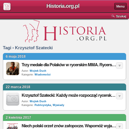
Historia.org.pl
Menu
Szukaj
Tagi › Krzysztof Szatecki
6 maja 2018
Trzy medale dla Polaków w rycerskim MMA. Rycerska Kadra Polski ma już 8 krążków na rycerskich mistrzostwach świata
Autor:
Wojtek Duch
Kategorie:
Wiadomości
22 marca 2018
Krzysztof Szatecki: Każdy może rozpocząć rycerski trening sportowy. Nie ma ograniczeń wieku, wzrostu, wagi i płci [wywiad]
Autor:
Wojtek Duch
Kategorie:
Publicystyka
,
Wywiady
2 kwietnia 2017
Niech polski orzeł znów załopocze. Wspomóż wyjazd Polskiej Kadry Sportowych Walk Rycerskich na Mistrzostwa Świata i zdobądź cenne nagrody