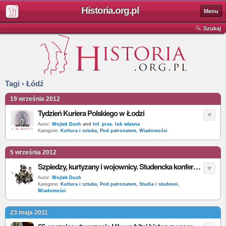
Historia.org.pl
Menu
Szukaj
Tagi › Łódź
19 września 2012
Tydzień Kuriera Polskiego w Łodzi
Autor:
Wojtek Duch
and
Inf. pras. lub własna
Kategorie:
Kultura i sztuka
,
Pod patronatem
,
Wiadomości
5 września 2012
Szpiedzy, kurtyzany i wojownicy. Studencka konferencja w Łodzi
Autor:
Wojtek Duch
Kategorie:
Kultura i sztuka
,
Pod patronatem
,
Studia i studenci
,
Wiadomości
23 maja 2011