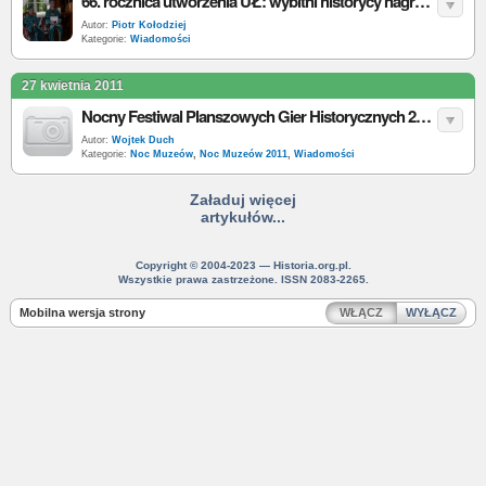
66. rocznica utworzenia UŁ: wybitni historycy nagrodzeni
Autor:
Piotr Kołodziej
Kategorie:
Wiadomości
27 kwietnia 2011
Nocny Festiwal Planszowych Gier Historycznych 2011
Autor:
Wojtek Duch
Kategorie:
Noc Muzeów
,
Noc Muzeów 2011
,
Wiadomości
Załaduj więcej
artykułów...
Copyright © 2004-2023 — Historia.org.pl.
Wszystkie prawa zastrzeżone. ISSN 2083-2265.
Mobilna wersja strony
WŁĄCZ
WYŁĄCZ