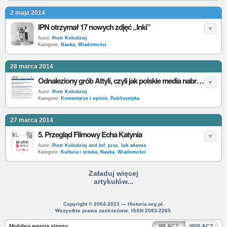
2 maja 2014
IPN otrzymał 17 nowych zdjęć „Inki”
Autor:
Piotr Kołodziej
Kategorie:
Nauka
,
Wiadomości
28 marca 2014
Odnaleziony grób Attyli, czyli jak polskie media nabrały się na zmyślonego newsa
Autor:
Piotr Kołodziej
Kategorie:
Komentarze i opinie
,
Publicystyka
27 marca 2014
5. Przegląd Filmowy Echa Katynia
Autor:
Piotr Kołodziej
and
Inf. pras. lub własna
Kategorie:
Kultura i sztuka
,
Nauka
,
Wiadomości
Załaduj więcej
artykułów...
Copyright © 2004-2023 — Historia.org.pl.
Wszystkie prawa zastrzeżone. ISSN 2083-2265.
Mobilna wersja strony
WŁĄCZ
WYŁĄCZ