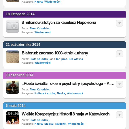
Kategorie:
Nauka
,
Wiadomości
18 listopada 2014
8 milionów złotych za kapelusz Napoleona
Autor:
Piotr Kołodziej
Kategorie:
Wiadomości
21 października 2014
Białoruś: zaorano 1000-letnie kurhany
Autor:
Piotr Kołodziej
and
Inf. pras. lub własna
Kategorie:
Wiadomości
19 czerwca 2014
„Poeta światła” okiem psychiatry i psychologa – Aleksander Gierymski w Muzeum Narodowym
Autor:
Piotr Kołodziej
Kategorie:
Kultura i sztuka
,
Nauka
,
Wiadomości
6 maja 2014
Wielkie Korepetycje z Historii 8 maja w Katowicach
Autor:
Piotr Kołodziej
Kategorie:
Nauka
,
Studia i studenci
,
Wiadomości