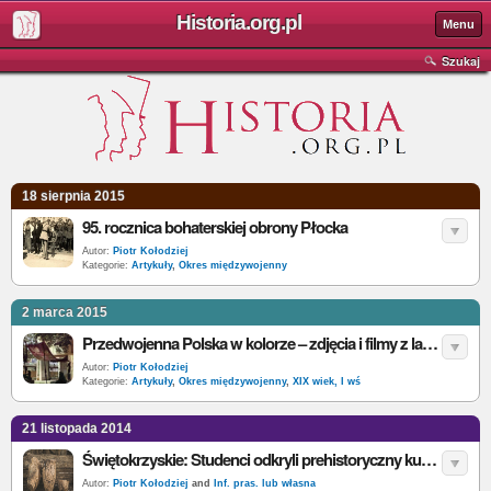
Historia.org.pl
Menu
Szukaj
18 sierpnia 2015
95. rocznica bohaterskiej obrony Płocka
Autor:
Piotr Kołodziej
Kategorie:
Artykuły
,
Okres międzywojenny
2 marca 2015
Przedwojenna Polska w kolorze – zdjęcia i filmy z lat 1899-1939
Autor:
Piotr Kołodziej
Kategorie:
Artykuły
,
Okres międzywojenny
,
XIX wiek, I wś
21 listopada 2014
Świętokrzyskie: Studenci odkryli prehistoryczny kurhan
Autor:
Piotr Kołodziej
and
Inf. pras. lub własna