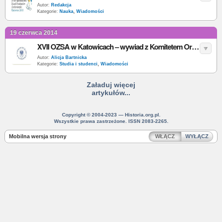
Autor:
Redakcja
Kategorie:
Nauka
,
Wiadomości
19 czerwca 2014
XVII OZSA w Katowicach – wywiad z Komitetem Organizacyjnym
Autor:
Alicja Bartnicka
Kategorie:
Studia i studenci
,
Wiadomości
Załaduj więcej
artykułów...
Copyright © 2004-2023 — Historia.org.pl.
Wszystkie prawa zastrzeżone. ISSN 2083-2265.
Mobilna wersja strony
WŁĄCZ
WYŁĄCZ