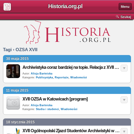
Historia.org.pl
Menu
Szukaj
Tagi › OZSA XVII
30 maja 2015
Archiwistyka coraz bardziej na topie. Relacja z XVII OZSA w Katowicach
Autor:
Alicja Bartnicka
Kategorie:
Publicystyka
,
Reportaże
,
Wiadomości
11 maja 2015
XVII OZSA w Katowicach [program]
Autor:
Alicja Bartnicka
Kategorie:
Studia i studenci
,
Wiadomości
18 stycznia 2015
XVII Ogólnopolski Zjazd Studentów Archiwistyki w Katowicach