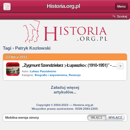
Historia.org.pl
Menu
Szukaj
Tagi › Patryk Kozłowski
23 lipca 2011
„Zygmunt Szendzielarz >Łupaszko< (1910-1951)” - P. Kozłowski - recenzja
Autor:
Łukasz Pasztaleniec
Kategorie:
Biografie i wspomnienia
,
Recenzje
Załaduj więcej
artykułów...
Copyright © 2004-2023 — Historia.org.pl.
Wszystkie prawa zastrzeżone. ISSN 2083-2265.
Mobilna wersja strony
WŁĄCZ
WYŁĄCZ