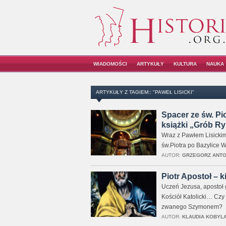
WIADOMOŚCI
ARTYKUŁY
KULTURA
NAUKA
ARTYKUŁY Z TAGIEM:: "PAWEŁ LISICKI"
Spacer ze św. Pio
książki „Grób Ry
Wraz z Pawłem Lisicki
św.Piotra po Bazylice W
AUTOR:
GRZEGORZ ANT
Piotr Apostoł – 
Uczeń Jezusa, apostoł 
Kościół Katolicki… Czy
zwanego Szymonem?
AUTOR:
KLAUDIA KOBYL