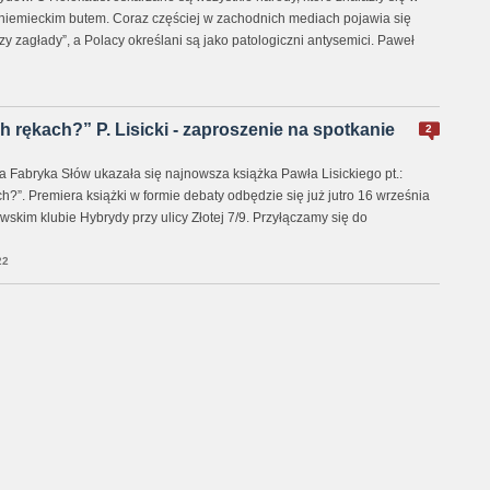
niemieckim butem. Coraz częściej w zachodnich mediach pojawia się
zy zagłady”, a Polacy określani są jako patologiczni antysemici. Paweł
 rękach?” P. Lisicki - zaproszenie na spotkanie
2
abryka Słów ukazała się najnowsza książka Pawła Lisickiego pt.:
?”. Premiera książki w formie debaty odbędzie się już jutro 16 września
skim klubie Hybrydy przy ulicy Złotej 7/9. Przyłączamy się do
22