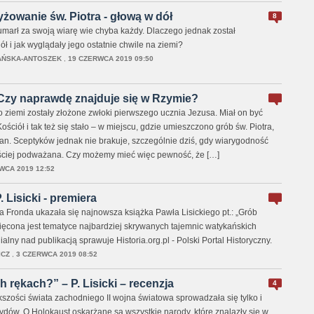
żowanie św. Piotra - głową w dół
8
 umarł za swoją wiarę wie chyba każdy. Dlaczego jednak został
 i jak wyglądały jego ostatnie chwile na ziemi?
AŃSKA-ANTOSZEK
,
19 CZERWCA 2019 09:50
 Czy naprawdę znajduje się w Rzymie?
o ziemi zostały złożone zwłoki pierwszego ucznia Jezusa. Miał on być
Kościół i tak też się stało – w miejscu, gdzie umieszczono grób św. Piotra,
kan. Sceptyków jednak nie brakuje, szczególnie dziś, gdy wiarygodność
ęściej podważana. Czy możemy mieć więc pewność, że […]
WCA 2019 12:52
 Lisicki - premiera
ronda ukazała się najnowsza książka Pawła Lisickiego pt.: „Grób
ęcona jest tematyce najbardziej skrywanych tajemnic watykańskich
alny nad publikacją sprawuje Historia.org.pl - Polski Portal Historyczny.
ICZ
,
3 CZERWCA 2019 08:52
 rękach?” – P. Lisicki – recenzja
4
kszości świata zachodniego II wojna światowa sprowadzała się tylko i
ydów. O Holokaust oskarżane są wszystkie narody, które znalazły się w