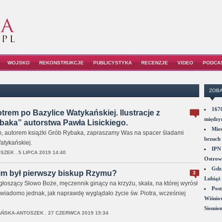
WOJSKO
REKONSTRUKCJE
PUBLICYSTYKA
RECENZJE
VIDEO
PODCA
ZOBA
1670
trem po Bazylice Watykańskiej. Ilustracje z
między
baka” autorstwa Pawła Lisickiego.
Mies
m, autorem książki Grób Rybaka, zapraszamy Was na spacer śladami
brzuch 
atykańskiej.
IPN 
OSZEK
,
5 LIPCA 2019 14:40
Ostrowi
Gdzi
kim był pierwszy biskup Rzymu?
3
Lubiąż 
głoszący Słowo Boże, męczennik ginący na krzyżu, skała, na której wyrósł
Post
 wiadomo jednak, jak naprawdę wyglądało życie św. Piotra, wcześniej
Wiśniow
Siemie
AŃSKA-ANTOSZEK
,
27 CZERWCA 2019 15:34