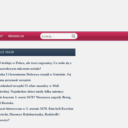
ST
REDAKCJA
CZ TAKŻE
 króluje w Polsce, ale traci zagranicę. Co stało się z
narodowym sukcesem serialu?
zko I i brzemienna Dobrawa stanęli w Gnieźnie. Jej
ma przynosić szczęście
odnalazł szczątki 55 ofiar masakry w Woli
eckiej. Najmłodsze dzieci miały kilka miesięcy
e kręcono 3. sezon 1670? Warszawę zagrały Brzeg,
i Roztoka
acie historyczne w 3. sezonie 1670. Kim byli Korybut
iecki, Eleonora Habsburżanka, Radziwiłł i
nowicz?