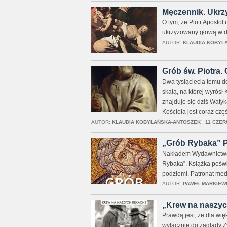
Męczennik. Ukrzy
O tym, że Piotr Apostoł
ukrzyżowany głową w dół
AUTOR:
KLAUDIA KOBYL
Grób św. Piotra.
Dwa tysiąclecia temu d
skałą, na której wyrósł 
znajduje się dziś Waty
Kościoła jest coraz cz
AUTOR:
KLAUDIA KOBYLAŃSKA-ANTOSZEK
,
11 CZER
„Grób Rybaka” P.
Nakładem Wydawnictwa F
Rybaka”. Książka poświ
podziemi. Patronat medi
AUTOR:
PAWEŁ MARKIEW
„Krew na naszych
Prawdą jest, że dla wię
wyłącznie do zagłady Ż