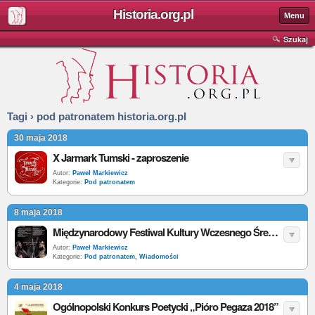
Historia.org.pl
Menu
Szukaj
Tagi › pod patronatem historia.org.pl
30 maja 2018
X Jarmark Tumski - zaproszenie
Autor:
Paweł Markiewicz
Kategorie:
Pod patronatem
8 maja 2018
Międzynarodowy Festiwal Kultury Wczesnego Średniowiecza „XV Najazd Barbarzyńców - Igrzyska” - Zaproszenie
Autor:
Paweł Markiewicz
Kategorie:
Pod patronatem
,
Wiadomości
4 maja 2018
Ogólnopolski Konkurs Poetycki „Pióro Pegaza 2018”