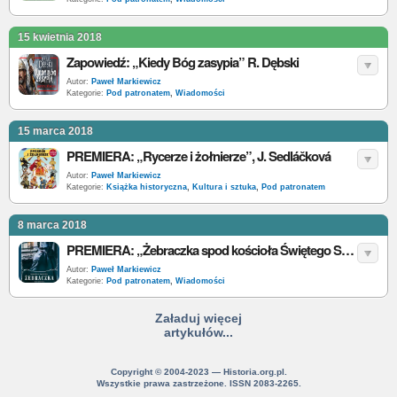
15 kwietnia 2018
Zapowiedź: „Kiedy Bóg zasypia” R. Dębski
Autor:
Paweł Markiewicz
Kategorie:
Pod patronatem
,
Wiadomości
15 marca 2018
PREMIERA: „Rycerze i żołnierze”, J. Sedláčková
Autor:
Paweł Markiewicz
Kategorie:
Książka historyczna
,
Kultura i sztuka
,
Pod patronatem
8 marca 2018
PREMIERA: „Żebraczka spod kościoła Świętego Sulpicjusza”, K. de Montépin
Autor:
Paweł Markiewicz
Kategorie:
Pod patronatem
,
Wiadomości
Załaduj więcej
artykułów...
Copyright © 2004-2023 — Historia.org.pl.
Wszystkie prawa zastrzeżone. ISSN 2083-2265.