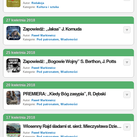
Autor:
Redakcja
Kategorie:
Kultura i sztuka
27 kwietnia 2018
Zapowiedź: „Jaksa” J. Komuda
Autor:
Paweł Markiewicz
Kategorie:
Pod patronatem
,
Wiadomości
25 kwietnia 2018
Zapowiedź: „Bogowie Wojny” S. Berthon, J. Potts
Autor:
Paweł Markiewicz
Kategorie:
Pod patronatem
,
Wiadomości
20 kwietnia 2018
PREMIERA: „Kiedy Bóg zasypia”, R. Dębski
Autor:
Paweł Markiewicz
Kategorie:
Pod patronatem
,
Wiadomości
17 kwietnia 2018
Wiosenny Rajd śladami st. sierż. Mieczysława Dziemieszkiewicza „Roja” - zaproszenie
Autor:
Paweł Markiewicz
Kategorie:
Pod patronatem
,
Wiadomości