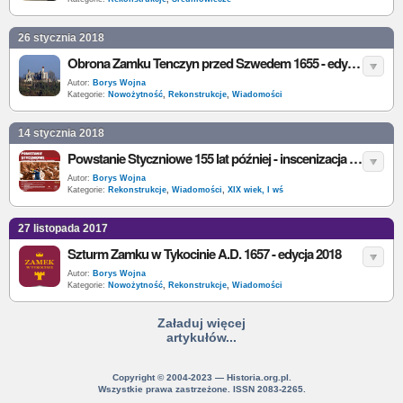
26 stycznia 2018
Obrona Zamku Tenczyn przed Szwedem 1655 - edycja 2018
Autor:
Borys Wojna
Kategorie:
Nowożytność
,
Rekonstrukcje
,
Wiadomości
14 stycznia 2018
Powstanie Styczniowe 155 lat później - inscenizacja historyczna
Autor:
Borys Wojna
Kategorie:
Rekonstrukcje
,
Wiadomości
,
XIX wiek, I wś
27 listopada 2017
Szturm Zamku w Tykocinie A.D. 1657 - edycja 2018
Autor:
Borys Wojna
Kategorie:
Nowożytność
,
Rekonstrukcje
,
Wiadomości
Załaduj więcej
artykułów...
Copyright © 2004-2023 — Historia.org.pl.
Wszystkie prawa zastrzeżone. ISSN 2083-2265.