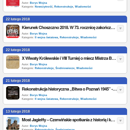
Autor:
Borys Wojna
Kategorie:
Nowożytność
,
Rekonstrukcje
,
Wiadomości
22 lutego 2018
Kierunek Choszczno 2018. W 73. rocznicę zakończenia walk o Choszczno
Autor:
Borys Wojna
Kategorie:
II wojna światowa
,
Rekonstrukcje
,
Wiadomości
22 lutego 2018
X Wiwaty Królewskie i VIII Turniej o miecz Mistrza Brunona w Międzyrzecu Podlaskim
Autor:
Borys Wojna
Kategorie:
Rekonstrukcje
,
Średniowiecze
,
Wiadomości
21 lutego 2018
Rekonstrukcja historyczna „Bitwa o Poznań 1945” - 2018
Autor:
Borys Wojna
Kategorie:
II wojna światowa
,
Rekonstrukcje
,
Wiadomości
13 lutego 2018
Most Jagiełły – Czerwińskie spotkania z historią i kulturą średniowiecza 2018
Autor:
Borys Wojna
Kategorie:
Rekonstrukcje
,
Średniowiecze