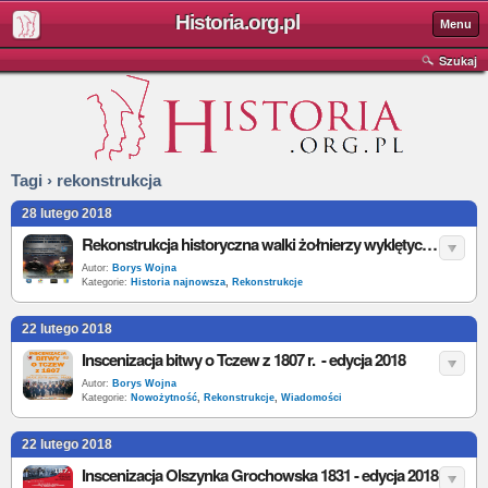
Historia.org.pl
Menu
Szukaj
Tagi › rekonstrukcja
28 lutego 2018
Rekonstrukcja historyczna walki żołnierzy wyklętych z 1946 w Skoczowie
Autor:
Borys Wojna
Kategorie:
Historia najnowsza
,
Rekonstrukcje
22 lutego 2018
Inscenizacja bitwy o Tczew z 1807 r. - edycja 2018
Autor:
Borys Wojna
Kategorie:
Nowożytność
,
Rekonstrukcje
,
Wiadomości
22 lutego 2018
Inscenizacja Olszynka Grochowska 1831 - edycja 2018