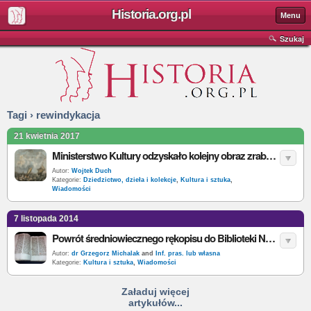
Historia.org.pl
Menu
Szukaj
Tagi › rewindykacja
21 kwietnia 2017
Ministerstwo Kultury odzyskało kolejny obraz zrabowany przez Niemców
Autor:
Wojtek Duch
Kategorie:
Dziedzictwo, dzieła i kolekcje
,
Kultura i sztuka
,
Wiadomości
7 listopada 2014
Powrót średniowiecznego rękopisu do Biblioteki Narodowej
Autor:
dr Grzegorz Michalak
and
Inf. pras. lub własna
Kategorie:
Kultura i sztuka
,
Wiadomości
Załaduj więcej
artykułów...