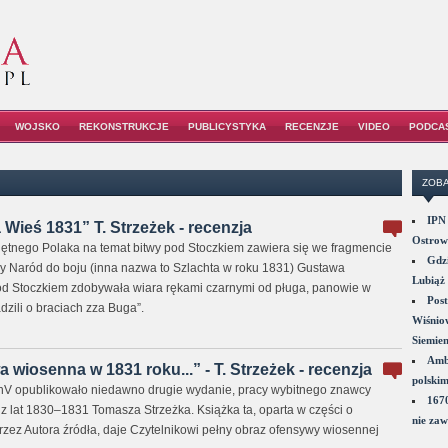
WOJSKO
REKONSTRUKCJE
PUBLICYSTYKA
RECENZJE
VIDEO
PODCA
ZOBA
IPN 
Wieś 1831” T. Strzeżek - recenzja
Ostrowi
ętnego Polaka na temat bitwy pod Stoczkiem zawiera się we fragmencie
Gdzi
y Naród do boju (inna nazwa to Szlachta w roku 1831) Gustawa
Lubiąż 
od Stoczkiem zdobywała wiara rękami czarnymi od pługa, panowie w
Post
adzili o braciach zza Buga”.
Wiśniow
Siemie
Amba
 wiosenna w 1831 roku...” - T. Strzeżek - recenzja
polskim
 opublikowało niedawno drugie wydanie, pracy wybitnego znawcy
1670
 z lat 1830–1831 Tomasza Strzeżka. Książka ta, oparta w części o
nie zaw
ez Autora źródła, daje Czytelnikowi pełny obraz ofensywy wiosennej