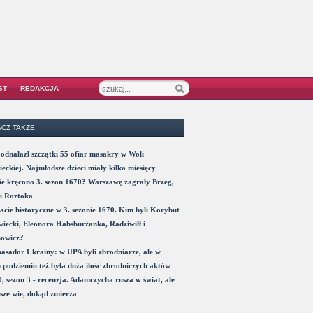
ST
REDAKCJA
CZ TAKŻE
odnalazł szczątki 55 ofiar masakry w Woli
eckiej. Najmłodsze dzieci miały kilka miesięcy
e kręcono 3. sezon 1670? Warszawę zagrały Brzeg,
i Roztoka
acie historyczne w 3. sezonie 1670. Kim byli Korybut
iecki, Eleonora Habsburżanka, Radziwiłł i
nowicz?
sador Ukrainy: w UPA byli zbrodniarze, ale w
 podziemiu też była duża ilość zbrodniczych aktów
, sezon 3 - recenzja. Adamczycha rusza w świat, ale
sze wie, dokąd zmierza