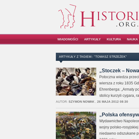
WIADOMOŚCI
ARTYKUŁY
KULTURA
NAUKA
ARTYKUŁY Z TAGIEM:: "TOMASZ STRZEŻEK"
„Stoczek – Nowa 
Potoczna wiedza przeci
wiersza z roku 1835 Gd
Ehrenberga: „Armaty p
stolicy kurzyli cygara, r
AUTOR:
SZYMON NOWAK
,
26 MAJA 2012 08:30
„Polska ofensywa
Wydawnictwo NapoleonV
wojny polsko-rosyjskiej
niedawno odszukane prz