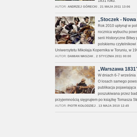
1831 roku.
AUTOR:
ANDRZEJ GÓRECKI
,
21 MAJA 2011 13:06
„Stoczek - Nowa W
Rok 2010 upłynął w pol
rocznica wybuchu pows
serii Historyczne Bitw
polskiemu czytelnikowi
Uniwersytetu Mikołaja Kopernika w Toruniu, w 199
AUTOR:
DAMIAN WASZAK
,
2 STYCZNIA 2011 00:00
„Warszawa 1831” 
W dniach 6-7 września 1
O losach samego powsta
publikacja pojawiająca 
poszukiwana przez bada
przyjemnością sięgnąłem po książkę Tomasza St
AUTOR:
PIOTR KOŁODZIEJ
,
13 MAJA 2010 12:45