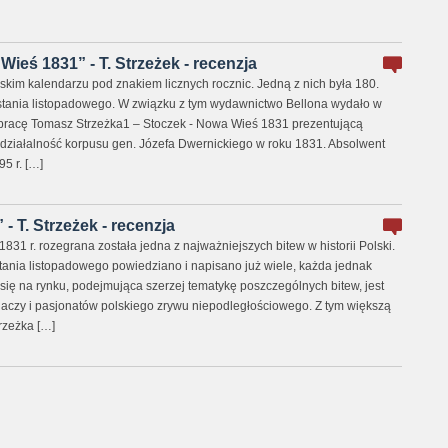
ieś 1831” - T. Strzeżek - recenzja
skim kalendarzu pod znakiem licznych rocznic. Jedną z nich była 180.
tania listopadowego. W związku z tym wydawnictwo Bellona wydało w
y pracę Tomasz Strzeżka1 – Stoczek - Nowa Wieś 1831 prezentującą
 działalność korpusu gen. Józefa Dwernickiego w roku 1831. Absolwent
5 r. […]
- T. Strzeżek - recenzja
831 r. rozegrana została jedna z najważniejszych bitew w historii Polski.
nia listopadowego powiedziano i napisano już wiele, każda jednak
się na rynku, podejmująca szerzej tematykę poszczególnych bitew, jest
czy i pasjonatów polskiego zrywu niepodległościowego. Z tym większą
rzeżka […]