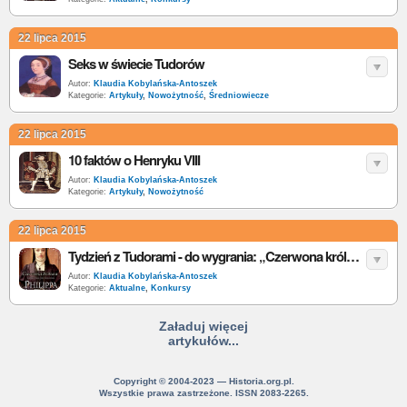
22 lipca 2015
Seks w świecie Tudorów
Autor:
Klaudia Kobylańska-Antoszek
Kategorie:
Artykuły
,
Nowożytność
,
Średniowiecze
22 lipca 2015
10 faktów o Henryku VIII
Autor:
Klaudia Kobylańska-Antoszek
Kategorie:
Artykuły
,
Nowożytność
22 lipca 2015
Tydzień z Tudorami - do wygrania: „Czerwona królowa”
Autor:
Klaudia Kobylańska-Antoszek
Kategorie:
Aktualne
,
Konkursy
Załaduj więcej
artykułów...
Copyright © 2004-2023 — Historia.org.pl.
Wszystkie prawa zastrzeżone. ISSN 2083-2265.