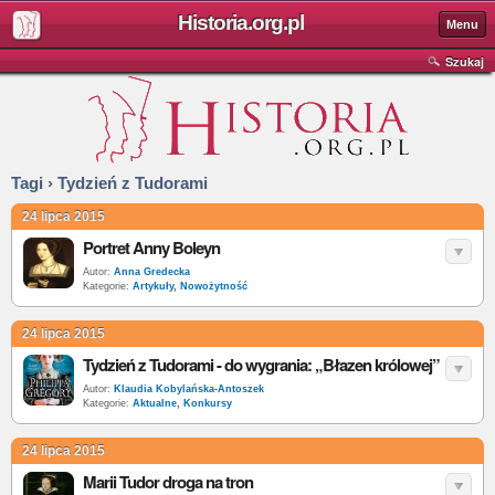
Historia.org.pl
Menu
Szukaj
Tagi › Tydzień z Tudorami
24 lipca 2015
Portret Anny Boleyn
Autor:
Anna Gredecka
Kategorie:
Artykuły
,
Nowożytność
24 lipca 2015
Tydzień z Tudorami - do wygrania: „Błazen królowej”
Autor:
Klaudia Kobylańska-Antoszek
Kategorie:
Aktualne
,
Konkursy
24 lipca 2015
Marii Tudor droga na tron