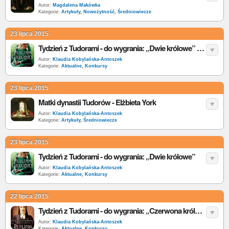
Autor:
Magdalena Makówka
Kategorie:
Artykuły
,
Nowożytność
,
Średniowiecze
23 lipca 2015
Tydzień z Tudorami - do wygrania: „Dwie królowe” [wyniki]
Autor:
Klaudia Kobylańska-Antoszek
Kategorie:
Aktualne
,
Konkursy
23 lipca 2015
Matki dynastii Tudorów - Elżbieta York
Autor:
Klaudia Kobylańska-Antoszek
Kategorie:
Artykuły
,
Średniowiecze
23 lipca 2015
Tydzień z Tudorami - do wygrania: „Dwie królowe”
Autor:
Klaudia Kobylańska-Antoszek
Kategorie:
Aktualne
,
Konkursy
22 lipca 2015
Tydzień z Tudorami - do wygrania: „Czerwona królowa” [wyniki]
Autor:
Klaudia Kobylańska-Antoszek
Kategorie:
Aktualne
,
Konkursy