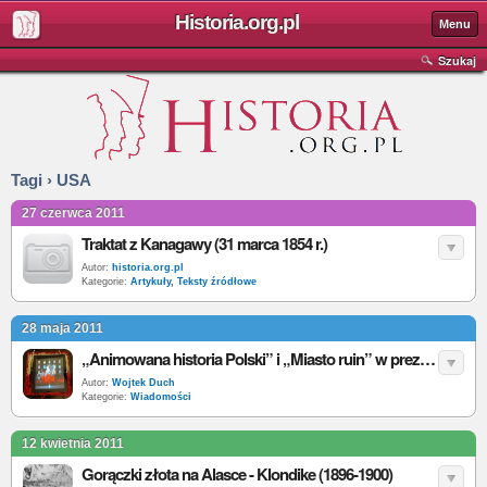
Historia.org.pl
Menu
Szukaj
Tagi › USA
27 czerwca 2011
Traktat z Kanagawy (31 marca 1854 r.)
Autor:
historia.org.pl
Kategorie:
Artykuły
,
Teksty źródłowe
28 maja 2011
„Animowana historia Polski” i „Miasto ruin” w prezencie dla Obamy
Autor:
Wojtek Duch
Kategorie:
Wiadomości
12 kwietnia 2011
Gorączki złota na Alasce - Klondike (1896-1900)