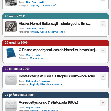
Autor:
Piotr Brodzinski
Kategorie:
Artykuły
,
XIX wiek, I wś
23 marca 2011
Alaska, Nome i Balto, czyli historia godna filmu...
Autor:
Piotr Brodzinski
Kategorie:
Artykuły
,
Okres międzywojenny
26 grudnia 2009
O Polsce w podręcznikach do historii w innych krajach
Autor:
Wojtek Duch
Kategorie:
Wiadomości
30 listopada 2009
Destalinizacja w ZSRR i Europie Środkowo-Wschodniej
Autor:
Aleksandra Nosowska
Kategorie:
Artykuły
,
Historia najnowsza
24 października 2009
Adres gettysburski (19 listopada 1863 r.)
Autor:
Wojtek Duch
Kategorie:
Artykuły
,
Teksty źródłowe