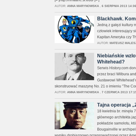
[↩]http://nmaahc.si.edu/ [↩]
AUTOR:
ANNA MARYNOWSKA
,
6 SIERPNIA 2013 14:3
Blackhawk. Komik
Jedną z gałęzi kultury 
człowiek interesujący 
Kapitan Ameryka czy T
AUTOR:
MATEUSZ MALES
Niebiańskie wzlo
Whitehead?
Serwis History.com dono
przez braci Wilbura and
Gustawowi Whitehead’o
skonstruować maszynę No. 21 o imieniu ”The Cond
AUTOR:
ANNA MARYNOWSKA
,
7 CZERWCA 2013 17:1
Tajna operacja 
18 kwietnia br. minęła
głównego architekta ja
pokładzie samolotu, kt
Bougainville w archipe
wyniku drobiazgowo przeprowadzonej przez Amer