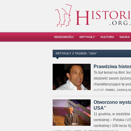
WIADOMOŚCI
ARTYKUŁY
KULTURA
NAUKA
ARTYKUŁY Z TAGIEM:: "USA"
Prawdziwa histori
To był temat na film! J
obdzielić swoim życiory
charakteryzujące tę post
AUTOR:
PAWEL JASKULS
Otworzono wystaw
USA”
11 grudnia, w siedzibi
centralnej – Polska i U
centralnej i 100-lecia