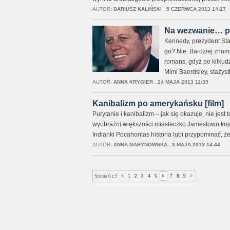
AUTOR:
DARIUSZ KALIŃSKI
,
5 CZERWCA 2013 14:27
Na wezwanie… pi
Kennedy, prezydent Sta
go? Nie. Bardziej znamy
romans, gdyż po kilkudzi
Mimi Baerdsley, stażys
AUTOR:
ANNA KRYGIER
,
24 MAJA 2013 11:39
Kanibalizm po amerykańsku [film]
Purytanie i kanibalizm – jak się okazuje, nie jes
wyobraźni większości miasteczko Jamestown koja
Indianki Pocahontas historia lubi przypominać, że
AUTOR:
ANNA MARYNOWSKA
,
3 MAJA 2013 14:44
Strona 6 z 9
<
1
2
3
4
5
6
7
8
9
>