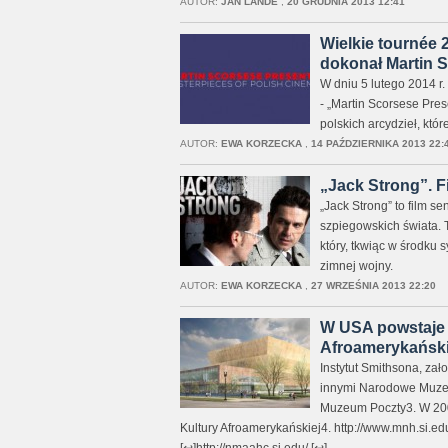
AUTOR:
JAN LANDE
,
20 GRUDNIA 2013 12:41
Wielkie tournée 
dokonał Martin S
W dniu 5 lutego 2014 r
- „Martin Scorsese Pres
polskich arcydzieł, kt
AUTOR:
EWA KORZECKA
,
14 PAŹDZIERNIKA 2013 22:
„Jack Strong”. F
„Jack Strong” to film s
szpiegowskich świata. 
który, tkwiąc w środku 
zimnej wojny.
AUTOR:
EWA KORZECKA
,
27 WRZEŚNIA 2013 22:20
W USA powstaje 
Afroamerykański
Instytut Smithsona, za
innymi Narodowe Muzeu
Muzeum Poczty3. W 2003
Kultury Afroamerykańskiej4. http://www.mnh.si.edu