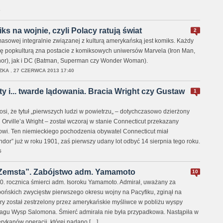
6
s na wojnie, czyli Polacy ratują świat
2
masowej integralnie związanej z kulturą amerykańską jest komiks. Każdy
się popkulturą zna postacie z komiksowych uniwersów Marvela (Iron Man,
hor), jak i DC (Batman, Superman czy Wonder Woman).
ZKA
,
27 CZERWCA 2013 17:40
ty i... twarde lądowania. Bracia Wright czy Gustaw
1
si, że tytuł „pierwszych ludzi w powietrzu„ – dotychczasowo dzierżony
 Orville’a Wright – został wczoraj w stanie Connecticut przekazany
wi. Ten niemieckiego pochodzenia obywatel Connecticut miał
or” już w roku 1901, zaś pierwszy udany lot odbyć 14 sierpnia tego roku.
5
„Zemsta”. Zabójstwo adm. Yamamoto
10
 70. rocznica śmierci adm. Isoroku Yamamoto. Admirał, uważany za
pońskich zwycięstw pierwszego okresu wojny na Pacyfiku, zginął na
óry został zestrzelony przez amerykańskie myśliwce w pobliżu wyspy
lagu Wysp Salomona. Śmierć admirała nie była przypadkowa. Nastąpiła w
ykanów operacji, której nadano […]