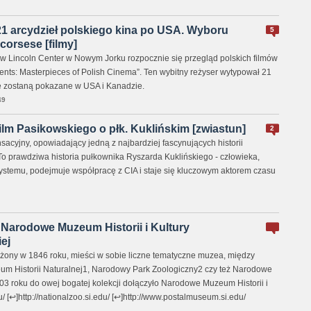
21 arcydzieł polskiego kina po USA. Wyboru
5
corsese [filmy]
. w Lincoln Center w Nowym Jorku rozpocznie się przegląd polskich filmów
ents: Masterpieces of Polish Cinema”. Ten wybitny reżyser wytypował 21
óre zostaną pokazane w USA i Kanadzie.
49
ilm Pasikowskiego o płk. Kuklińskim [zwiastun]
2
ensacyjny, opowiadający jedną z najbardziej fascynujących historii
To prawdziwa historia pułkownika Ryszarda Kuklińskiego - człowieka,
systemu, podejmuje współpracę z CIA i staje się kluczowym aktorem czasu
Narodowe Muzeum Historii i Kultury
ej
łożony w 1846 roku, mieści w sobie liczne tematyczne muzea, między
m Historii Naturalnej1, Narodowy Park Zoologiczny2 czy też Narodowe
 roku do owej bogatej kolekcji dołączyło Narodowe Muzeum Historii i
/ [↩]http://nationalzoo.si.edu/ [↩]http://www.postalmuseum.si.edu/