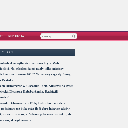
ST
REDAKCJA
CZ TAKŻE
odnalazł szczątki 55 ofiar masakry w Woli
eckiej. Najmłodsze dzieci miały kilka miesięcy
e kręcono 3. sezon 1670? Warszawę zagrały Brzeg,
i Roztoka
acie historyczne w 3. sezonie 1670. Kim byli Korybut
iecki, Eleonora Habsburżanka, Radziwiłł i
nowicz?
sador Ukrainy: w UPA byli zbrodniarze, ale w
 podziemiu też była duża ilość zbrodniczych aktów
, sezon 3 - recenzja. Adamczycha rusza w świat, ale
sze wie, dokąd zmierza