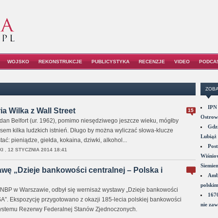
WOJSKO
REKONSTRUKCJE
PUBLICYSTYKA
RECENZJE
VIDEO
PODCA
ZOBA
IPN 
a Wilka z Wall Street
15
Ostrowi
ordan Belfort (ur. 1962), pomimo niesędziwego jeszcze wieku, mógłby
Gdzi
sem kilka ludzkich istnień. Długo by można wyliczać słowa-klucze
Lubiąż 
ać: pieniądze, giełda, kokaina, dziwki, alkohol...
Post
KI
,
12 STYCZNIA 2014 18:41
Wiśniow
Siemie
ę „Dzieje bankowości centralnej – Polska i
Amba
polskim
e NBP w Warszawie, odbył się wernisaż wystawy „Dzieje bankowości
1670
SA”. Ekspozycję przygotowano z okazji 185-lecia polskiej bankowości
nie zaw
 Systemu Rezerwy Federalnej Stanów Zjednoczonych.