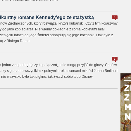
kantny romans Kennedy’ego ze stażystką
3
nów Zjednoczonych, który rozwiązał kryzys kubański. Czy z tym kojarzymy
 go jako kobieciarza. Nie wiemy dokładnie z iloma kobietami miał
esięciu latach od jego śmierci odnajdują się jego kochanki. I tak było z
tką z Białego Domu.
2
t to jedno z najodleglejszych połączeń, jakie mogą przyjść do głowy. Choć w
rzy się przede wszystkim z pełnymi uroku scenami miłości Johna Smitha i
 nie wszystko było tak piękne, jak życzył sobie tego Disney.