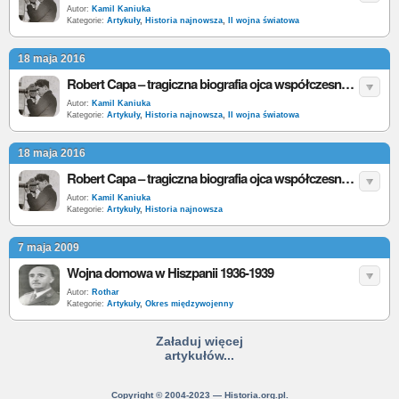
Autor:
Kamil Kaniuka
Kategorie:
Artykuły
,
Historia najnowsza
,
II wojna światowa
18 maja 2016
Robert Capa – tragiczna biografia ojca współczesnej fotografii wojennej cz. II
Autor:
Kamil Kaniuka
Kategorie:
Artykuły
,
Historia najnowsza
,
II wojna światowa
18 maja 2016
Robert Capa – tragiczna biografia ojca współczesnej fotografii wojennej cz. I
Autor:
Kamil Kaniuka
Kategorie:
Artykuły
,
Historia najnowsza
7 maja 2009
Wojna domowa w Hiszpanii 1936-1939
Autor:
Rothar
Kategorie:
Artykuły
,
Okres międzywojenny
Załaduj więcej
artykułów...
Copyright © 2004-2023 — Historia.org.pl.