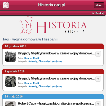
Historia.org.pl
Menu
Szukaj
Tagi › wojna domowa w Hiszpanii
10 grudnia 2018
Brygady Międzynarodowe w czasie wojny domowej w Hiszpanii 1936-1939 – prawdziwe oblicze. Cz. 2
Autor:
Konrad Ruzik
Kategorie:
Artykuły
,
Okres międzywojenny
7 grudnia 2018
Brygady Międzynarodowe w czasie wojny domowej w Hiszpanii 1936-1939 – prawdziwe oblicze. Cz. 1
Autor:
Konrad Ruzik
Kategorie:
Artykuły
,
Okres międzywojenny
19 maja 2016
Robert Capa – tragiczna biografia ojca współczesnej fotografii wojennej cz. III