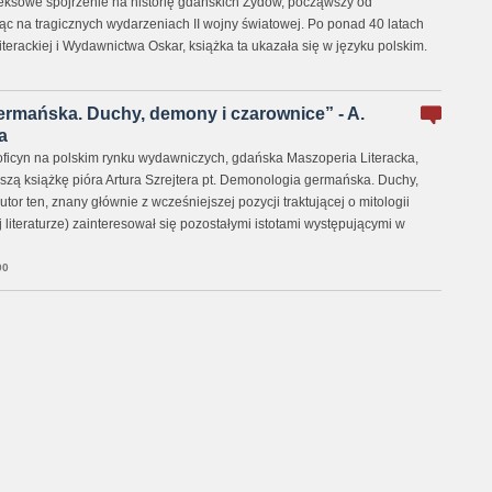
eksowe spojrzenie na historię gdańskich Żydów, począwszy od
ąc na tragicznych wydarzeniach II wojny światowej. Po ponad 40 latach
erackiej i Wydawnictwa Oskar, książka ta ukazała się w języku polskim.
rmańska. Duchy, demony i czarownice” - A.
a
ficyn na polskim rynku wydawniczych, gdańska Maszoperia Literacka,
szą książkę pióra Artura Szrejtera pt. Demonologia germańska. Duchy,
tor ten, znany głównie z wcześniejszej pozycji traktującej o mitologii
j literaturze) zainteresował się pozostałymi istotami występującymi w
00