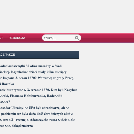
ST
REDAKCJA
CZ TAKŻE
odnalazł szczątki 55 ofiar masakry w Woli
eckiej. Najmłodsze dzieci miały kilka miesięcy
e kręcono 3. sezon 1670? Warszawę zagrały Brzeg,
i Roztoka
acie historyczne w 3. sezonie 1670. Kim byli Korybut
iecki, Eleonora Habsburżanka, Radziwiłł i
nowicz?
sador Ukrainy: w UPA byli zbrodniarze, ale w
 podziemiu też była duża ilość zbrodniczych aktów
, sezon 3 - recenzja. Adamczycha rusza w świat, ale
sze wie, dokąd zmierza