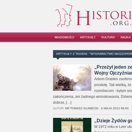
WIADOMOŚCI
ARTYKUŁY
KULTURA
NAUKA
ARTYKUŁY Z TAGIEM:: "WYDAWNICTWO MASZOPERI
„Przeżył jeden z
Wojny Ojczyźnian
Artiom Drabkin zaoferow
prostotę. Tak wielką, ż
rozmówcom - byłym sowi
zakończenia, ani żadnego wnioskowania. Dziwne, 
dobrze, […]
AUTOR:
DR TOMASZ GLINIECKI
,
6 MAJA 2013 08:00
„Dzieje Żydów gd
W 1972 roku w Leer uka