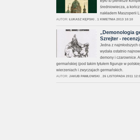
Było to pierwsze kompl
średniowiecza, a kończ
nakładem Maszoperii Lit
AUTOR:
ŁUKASZ KĘPSKI
,
1 KWIETNIA 2013 10:10
„Demonologia ge
Szrejter - recenzj
Jedna z najmłodszych o
wydała ostatnio najnow
demony i czarownice. Au
germańskiej (pod takim tytułem figuruje w polskie
wierzeniach i zwyczajach germańskich.
AUTOR:
JAKUB PAWŁOWSKI
,
26 LISTOPADA 2011 12: