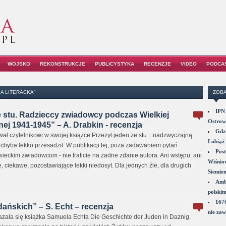
WOJSKO
REKONSTRUKCJE
PUBLICYSTYKA
RECENZJE
VIDEO
PODCA
A LITERACKA"
ZOBA
IPN 
e stu. Radzieccy zwiadowcy podczas Wielkiej
Ostrowi
ej 1941-1945” – A. Drabkin - recenzja
Gdzi
ał czytelnikowi w swojej książce Przeżył jeden ze stu... nadzwyczajną
Lubiąż 
e chyba lekko przesadził. W publikacji tej, poza zadawaniem pytań
Post
eckim zwiadowcom - nie traficie na żadne zdanie autora. Ani wstępu, ani
Wiśniow
ciekawe, pozostawiające lekki niedosyt. Dla jednych źle, dla drugich
Siemie
Amba
polskim
1670
ańskich” – S. Echt – recenzja
nie zaw
zała się książka Samuela Echta Die Geschichte der Juden in Daznig.