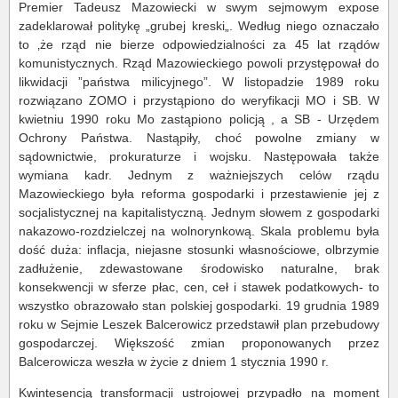
Premier Tadeusz Mazowiecki w swym sejmowym expose
zadeklarował politykę „grubej kreski„. Według niego oznaczało
to ‚że rząd nie bierze odpowiedzialności za 45 lat rządów
komunistycznych. Rząd Mazowieckiego powoli przystępował do
likwidacji ”państwa milicyjnego”. W listopadzie 1989 roku
rozwiązano ZOMO i przystąpiono do weryfikacji MO i SB. W
kwietniu 1990 roku Mo zastąpiono policją , a SB - Urzędem
Ochrony Państwa. Nastąpiły, choć powolne zmiany w
sądownictwie, prokuraturze i wojsku. Następowała także
wymiana kadr. Jednym z ważniejszych celów rządu
Mazowieckiego była reforma gospodarki i przestawienie jej z
socjalistycznej na kapitalistyczną. Jednym słowem z gospodarki
nakazowo-rozdzielczej na wolnorynkową. Skala problemu była
dość duża: inflacja, niejasne stosunki własnościowe, olbrzymie
zadłużenie, zdewastowane środowisko naturalne, brak
konsekwencji w sferze płac, cen, ceł i stawek podatkowych- to
wszystko obrazowało stan polskiej gospodarki. 19 grudnia 1989
roku w Sejmie Leszek Balcerowicz przedstawił plan przebudowy
gospodarczej. Większość zmian proponowanych przez
Balcerowicza weszła w życie z dniem 1 stycznia 1990 r.
Kwintesencją transformacji ustrojowej przypadło na moment