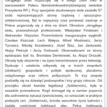
Okrągłego Stołu rozpoczęły się 6 lutego 1989 roku w
warszawskim Pałacu Namiestnikowskim(dzisiejszej siedzibie
Prezydenta RP ). Przy specjalnie zbudowanym stole zasiadło 57
osób reprezentujących stronę rządową i opozycyjno-
solidarnościową. Był to najwyższy czas ponieważ nastroje w
Polsce pogarszały się z dnia na dzień. Obradom „okrągłego
stołu„ przewodniczyli profesorowie: Władysław Findeisen i
Aleksander Gieysztor. Przemówienia inauguracyjne wygłosili:
Czesław Kiszczak, Lech Wałęsa, Alfred Miodowicz, Jerzy
Turowicz, Mikołaj Kozakiewicz, Józef Ślisz, Jan Jankowski,
Alojzy Pietrzyk i Jerzy Ozdowski. Obserwatorami ze strony
episkopatu byli: ks. Bronisław Dembowski, ks. Alojzy Orszulik.
Obrady były obszernie i na żywo transmitowane przez telewizję.
Dyskusje i ustalenia odbywały się w trzech zespołach
(stolikach): gospodarki i polityki społecznej, pluralizmu
związkowego oraz reform politycznych. Te trzy zespoły
podzieliły się na dziewięć podzespołów i trzy grupy robocze. Od
początku obrad kwestia legalizacji „Solidarności„ była w
zasadzie przesadzona. Rząd domagał się w zamian poparcia
dla uzdrowienia sytuacji żywnościowej, co oznaczało w praktyce
podwyżki cen. „Solidarność„ broniła warunków życia ludności i
żądała częściowej indeksacji płac. Pełna indeksacja