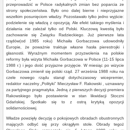
przeprowadzić w Polsce radykalnych zmian bez poparcia ze
strony społeczeństwa. Było ono dalej bierne i nieprzyjazne
wszelkim posunięciom władzy. Pozostawało tylko jedno wyjście:
podzielenie się władzą z opozycją. Ale efekt takiego myślenia i
działania nie zależał tylko od Polski. Kluczową kwestią było
zachowanie się Związku Radzieckiego. Już pierwsze lata
rządów(od 1985 roku) Michaiła Gorbaczowa udowodniły
Europie, że poważnie traktuje własne hasła pierestrojki i
głasnostii. Wyraźnym momentem przyzwolenia na polskie
reformy była wizyta Michaiła Gorbaczowa w Polsce (11-15 lipca
1988 r.) i jego dość przyjazne przyjęcie. W miesiąc po wizycie
Gorbaczowa zmienił się polski rząd. 27 września 1988 roku na
czele nowego rządu stanął dotychczasowy wicepremier,
redaktor naczelny „Polityki” Mieczysław F. Rakowski , uznawany
za partyjnego pragmatyka. Jedną z pierwszych decyzji premiera
Rakowskiego było postawienie w stan likwidacji Stoczni
Gdańskiej. Spotkało się to z ostrą krytyką opozycji
solidarnościowej.
Władze powzięły decyzję o pokojowych obradach obustronnych
mających odbyć się przy okrągłym stole. Obrady tegoż