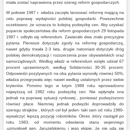
miała zostać naprawiona przez szereg reform gospodarczych.
W połowie 1987 r. władza zaczęła lansować reformę mającą na
celu poprawę wydajności polskiej gospodarki. Powszechnie
oczekiwano ‚że oznacza to kolejną podwyżkę cen. Aby uzyskać
poparcie społeczeństwa dla reform gospodarczych 29 listopada
1987 r. odbyło się referendum. Zawierało dwa ‚mało precyzyjne
pytania. Pierwsze dotyczyło zgody na reformę gospodarczą,
nawet gdyby trwała 2-3 lata, drugie natomiast dotyczyło dróg
polskiej demokratyzacji i rozszerzenia praw obywatelskich oraz
samorządowych. Według władz w referendum wzięło udział 67
procent uprawnionych, według Solidarności 30-35 procent.
Odpowiedzi pozytywnych na oba pytania wynosiły również 50%,
władza przegrywała więc nawet według ustalonych przez siebie
kryteriów. Pomimo tego w lutym 1988 roku wprowadzono
najwyższą od 1982 roku podwyżkę cen. Nie wpłynęła ona
jednak na poprawę sytuacji rynkowej , ponieważ podwyższono
również płace. Niemniej jednak podwyżki doprowadziły do
szeregu strajków , których cel był jeden- taki sam od roku 1980-
wywalczyć lepszą pozycję robotników. Okres ‚który nastąpił po
roku 1983, od momentu odwołania stanu wojennego
‚uzmysłowił gen. Jaruzelskiemu i jego ekipie, że nie uda się