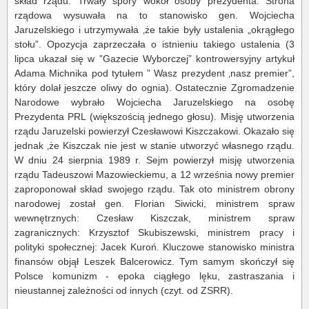
skład rządu. Trwały spory wokół osoby prezydenta. Strona
rządowa wysuwała na to stanowisko gen. Wojciecha
Jaruzelskiego i utrzymywała ‚że takie były ustalenia „okrągłego
stołu”. Opozycja zaprzeczała o istnieniu takiego ustalenia (3
lipca ukazał się w ”Gazecie Wyborczej” kontrowersyjny artykuł
Adama Michnika pod tytułem ” Wasz prezydent ‚nasz premier”,
który dolał jeszcze oliwy do ognia). Ostatecznie Zgromadzenie
Narodowe wybrało Wojciecha Jaruzelskiego na osobę
Prezydenta PRL (większością jednego głosu). Misję utworzenia
rządu Jaruzelski powierzył Czesławowi Kiszczakowi. Okazało się
jednak ‚że Kiszczak nie jest w stanie utworzyć własnego rządu.
W dniu 24 sierpnia 1989 r. Sejm powierzył misję utworzenia
rządu Tadeuszowi Mazowieckiemu, a 12 września nowy premier
zaproponował skład swojego rządu. Tak oto ministrem obrony
narodowej został gen. Florian Siwicki, ministrem spraw
wewnętrznych: Czesław Kiszczak, ministrem spraw
zagranicznych: Krzysztof Skubiszewski, ministrem pracy i
polityki społecznej: Jacek Kuroń. Kluczowe stanowisko ministra
finansów objął Leszek Balcerowicz. Tym samym skończył się
Polsce komunizm - epoka ciągłego lęku, zastraszania i
nieustannej zależności od innych (czyt. od ZSRR).