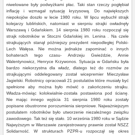
niwelowane były podwyżkami płac. Taki stan rzeczy pogłębiał
inflację i wzmagał sytuację kryzysową. Do największych
niepokojów doszło w lecie 1980 roku. W lipcu wybuchł strajk
kolejarzy lublińskich, natomiast w sierpniu strajki owładnęły
Warszawą i Gdańskiem. 14 sierpnia 1980 roku rozpoczął się
strajk robotników w Stoczni Gdańskiej im. Lenina . Na czele
strajkujących stanął późniejszy prezydent niepodległej Polski-
Lech Wałęsa. Nie można jednakże zapominać o innych
bohaterach tego czasu- Andrzeju Gwieździe, Annie
Walentynowicz, Henryce Krzywonos. Sytuacja w Gdańsku była
bardzo niekorzystna dla władz, dlatego też do rozmów ze
strajkującymi oddelegowany został wicepremier Mieczysław
Jagielski. Robotnicy opracowali 21 postulatów które musiały być
spełnione aby można było mówić o zakończeniu strajku.
Władza-mówiąc kolokwialnie-została postawiona pod ścianę.
Nie mając innego wyjścia 31 sierpnia 1980 roku zostały
popisane obustronne porozumienia sierpniowe. Najważniejszym
postulatem robotników było utworzenie niezależnego związku
zawodowego. Tak też się stało. 10 września 1980 roku w Sądzie
Najwyższym w Warszawie zarejestrowany prawnie został NSZZ
Solidarność. W strukturach PZPR-u rozpoczął się okres