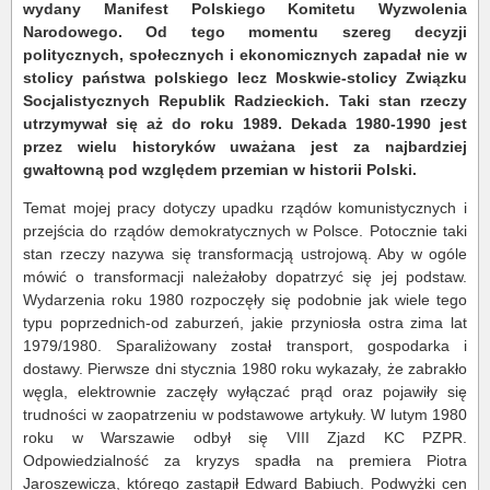
wydany Manifest Polskiego Komitetu Wyzwolenia
Narodowego. Od tego momentu szereg decyzji
politycznych, społecznych i ekonomicznych zapadał nie w
stolicy państwa polskiego lecz Moskwie-stolicy Związku
Socjalistycznych Republik Radzieckich. Taki stan rzeczy
utrzymywał się aż do roku 1989. Dekada 1980-1990 jest
przez wielu historyków uważana jest za najbardziej
gwałtowną pod względem przemian w historii Polski.
Temat mojej pracy dotyczy upadku rządów komunistycznych i
przejścia do rządów demokratycznych w Polsce. Potocznie taki
stan rzeczy nazywa się transformacją ustrojową. Aby w ogóle
mówić o transformacji należałoby dopatrzyć się jej podstaw.
Wydarzenia roku 1980 rozpoczęły się podobnie jak wiele tego
typu poprzednich-od zaburzeń, jakie przyniosła ostra zima lat
1979/1980. Sparaliżowany został transport, gospodarka i
dostawy. Pierwsze dni stycznia 1980 roku wykazały, że zabrakło
węgla, elektrownie zaczęły wyłączać prąd oraz pojawiły się
trudności w zaopatrzeniu w podstawowe artykuły. W lutym 1980
roku w Warszawie odbył się VIII Zjazd KC PZPR.
Odpowiedzialność za kryzys spadła na premiera Piotra
Jaroszewicza, którego zastąpił Edward Babiuch. Podwyżki cen