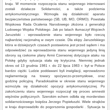
kraju. W momencie rozpoczęcia stanu wojennego internowani
zostali działacze Solidarności, a także podziemia
antykomunistycznego. Wzmogła się działalność aparatu
bezpieczeństwa państwowego (SB, UB, MO, ORMO). Powstała
Wojskowa Rada Ocalenia Narodowego złożona z generalicji
Ludowego Wojska Polskiego. Jak po latach tłumaczył Wojciech
Jaruzelski - wprowadzenie stanu wojennego było rzeczą
najbardziej racjonalną w owym czasie. Dla ekipy Jaruzelskiego
która w dzisiejszych czasach postawiona jest przed sądem i ma
odpowiedzieć za wprowadzenia stanu wojennego jedyną linią
obrony są rzekome plany Armii Czerwonej dotyczące ataku na
Polskę gdyby sytuacja stała się krytyczna. Niemniej jednak
okres od 13 grudnia 1981 r. do 22 lipca 1983 r. był w Polsce
bardzo ciężki. Ludzie poddawani byli inwigilacji, wprowadzono
reglamentację na towary spożywczo-przemysłowe, oraz
godzinę policyjną. Paradoksalnie w okresie stanu wojennego
wzmożyła się działalność opozycji antykomunistycznej. Po
zakończeniu stanu wojennego rozpoczął się proces amnestii
więźniów politycznych. Szerokim echem odbiła się morderstwo
solidarnościowego księdza Jerzego Popiełuszki. Wiele strajków
w kraju doprowadziło do pogorszenia gospodarki . Sytuacja ta