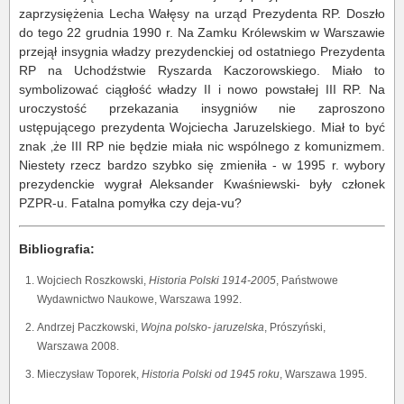
zaprzysiężenia Lecha Wałęsy na urząd Prezydenta RP. Doszło
do tego 22 grudnia 1990 r. Na Zamku Królewskim w Warszawie
przejął insygnia władzy prezydenckiej od ostatniego Prezydenta
RP na Uchodźstwie Ryszarda Kaczorowskiego. Miało to
symbolizować ciągłość władzy II i nowo powstałej III RP. Na
uroczystość przekazania insygniów nie zaproszono
ustępującego prezydenta Wojciecha Jaruzelskiego. Miał to być
znak ‚że III RP nie będzie miała nic wspólnego z komunizmem.
Niestety rzecz bardzo szybko się zmieniła - w 1995 r. wybory
prezydenckie wygrał Aleksander Kwaśniewski- były członek
PZPR-u. Fatalna pomyłka czy deja-vu?
Bibliografia:
Wojciech Roszkowski,
Historia Polski 1914-2005
, Państwowe
Wydawnictwo Naukowe, Warszawa 1992.
Andrzej Paczkowski,
Wojna polsko- jaruzelska
, Prószyński,
Warszawa 2008.
Mieczysław Toporek,
Historia Polski od 1945 roku
, Warszawa 1995.