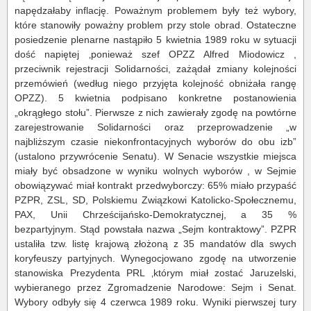
napędzałaby inflację. Poważnym problemem były też wybory,
które stanowiły poważny problem przy stole obrad. Ostateczne
posiedzenie plenarne nastąpiło 5 kwietnia 1989 roku w sytuacji
dość napiętej ‚ponieważ szef OPZZ Alfred Miodowicz ,
przeciwnik rejestracji Solidarności, zażądał zmiany kolejności
przemówień (według niego przyjęta kolejność obniżała rangę
OPZZ). 5 kwietnia podpisano konkretne postanowienia
„okrągłego stołu”. Pierwsze z nich zawierały zgodę na powtórne
zarejestrowanie Solidarności oraz przeprowadzenie „w
najbliższym czasie niekonfrontacyjnych wyborów do obu izb”
(ustalono przywrócenie Senatu). W Senacie wszystkie miejsca
miały być obsadzone w wyniku wolnych wyborów , w Sejmie
obowiązywać miał kontrakt przedwyborczy: 65% miało przypaść
PZPR, ZSL, SD, Polskiemu Związkowi Katolicko-Społecznemu,
PAX, Unii Chrześcijańsko-Demokratycznej, a 35 %
bezpartyjnym. Stąd powstała nazwa „Sejm kontraktowy”. PZPR
ustaliła tzw. listę krajową złożoną z 35 mandatów dla swych
koryfeuszy partyjnych. Wynegocjowano zgodę na utworzenie
stanowiska Prezydenta PRL ‚którym miał zostać Jaruzelski,
wybieranego przez Zgromadzenie Narodowe: Sejm i Senat.
Wybory odbyły się 4 czerwca 1989 roku. Wyniki pierwszej tury