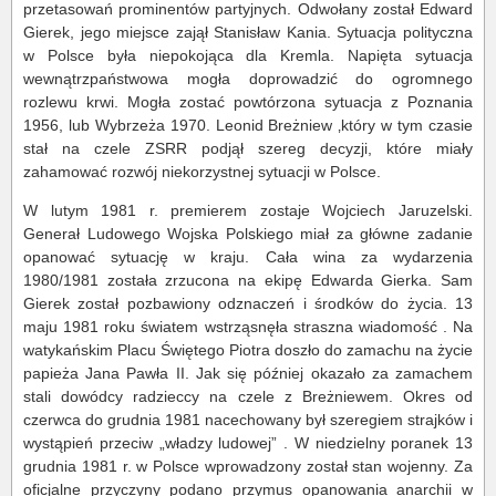
przetasowań prominentów partyjnych. Odwołany został Edward
Gierek, jego miejsce zajął Stanisław Kania. Sytuacja polityczna
w Polsce była niepokojąca dla Kremla. Napięta sytuacja
wewnątrzpaństwowa mogła doprowadzić do ogromnego
rozlewu krwi. Mogła zostać powtórzona sytuacja z Poznania
1956, lub Wybrzeża 1970. Leonid Breżniew ‚który w tym czasie
stał na czele ZSRR podjął szereg decyzji, które miały
zahamować rozwój niekorzystnej sytuacji w Polsce.
W lutym 1981 r. premierem zostaje Wojciech Jaruzelski.
Generał Ludowego Wojska Polskiego miał za główne zadanie
opanować sytuację w kraju. Cała wina za wydarzenia
1980/1981 została zrzucona na ekipę Edwarda Gierka. Sam
Gierek został pozbawiony odznaczeń i środków do życia. 13
maju 1981 roku światem wstrząsnęła straszna wiadomość . Na
watykańskim Placu Świętego Piotra doszło do zamachu na życie
papieża Jana Pawła II. Jak się później okazało za zamachem
stali dowódcy radzieccy na czele z Breżniewem. Okres od
czerwca do grudnia 1981 nacechowany był szeregiem strajków i
wystąpień przeciw „władzy ludowej” . W niedzielny poranek 13
grudnia 1981 r. w Polsce wprowadzony został stan wojenny. Za
oficjalne przyczyny podano przymus opanowania anarchii w