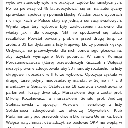
wyborów stanowiły wyłom w praktyce rządów komunistycznych.
Po raz pierwszy od 45 lat zdecydowali się oni na autentyczny
sprawdzian społeczny i ponieśli klęskę. Wiadomości o wyborach
i ich wynikach w Polsce stały się jedną z sensacji światowych.
Wyniki tejże tury wyborów były zaskoczeniem zarówno dla
władzy jak i dla opozycji. Nikt nie spodziewał się takich
rezultatów. Powstał poważny problem przed drugą turą, co
zrobić z 33 kandydatami z listy krajowej, którzy ponieśli klęskę.
Ordynacja nie przewidywała dla nich ponownego głosowania,
aby uzyskali wymagane 50% poparcia. W sumie Komisja
Porozumiewawcza (której przewodniczyli Kiszczak i Wałęsa)
niezbyt prawnie zdecydowała aby 33 mandaty rozdzielić na listy
okręgowe i obsadzić w II turze wyborów. Opozycja zyskała w
drugiej turze jedyny nieobsadzony mandat w Sejmie i 7 z 8
mandatów w Senacie. Ostatecznie 18 czerwca skonstruowano
parlament, liczący dwie izby. Marszałkiem Sejmu został prof.
Mikołaj Kozakiewicz, a marszałkiem Senatu prof. Andrzej
Stelmachowski z opozycji. Posłowie i senatorzy z listy
Solidarności zdecydowali ‚że utworzą Obywatelski Klub
Parlamentarny pod przewodnictwem Bronisława Geremka. Lech
Wałęsa natychmiast oświadczył, że posłowie OKP nie wejdą w