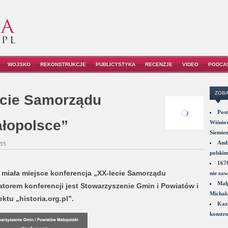
WOJSKO
REKONSTRUKCJE
PUBLICYSTYKA
RECENZJE
VIDEO
PODCA
ZOBA
ecie Samorządu
Post
ałopolsce”
Wiśniow
Siemie
Amba
:55
polskim
1670
ie miała miejsce konferencja „XX-lecie Samorządu
nie zaw
Małp
atorem konferencji jest Stowarzyszenie Gmin i Powiatów i
Michał
tu „historia.org.pl”.
Kazi
konstru