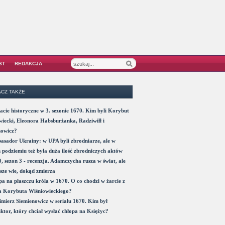
ST
REDAKCJA
CZ TAKŻE
acie historyczne w 3. sezonie 1670. Kim byli Korybut
iecki, Eleonora Habsburżanka, Radziwiłł i
nowicz?
sador Ukrainy: w UPA byli zbrodniarze, ale w
 podziemiu też była duża ilość zbrodniczych aktów
, sezon 3 - recenzja. Adamczycha rusza w świat, ale
sze wie, dokąd zmierza
a na płaszczu króla w 1670. O co chodzi w żarcie z
a Korybuta Wiśniowieckiego?
mierz Siemienowicz w serialu 1670. Kim był
ktor, który chciał wysłać chłopa na Księżyc?