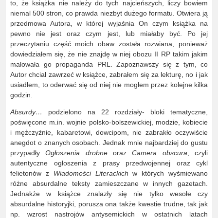
to, że książka nie należy do tych najcieńszych, liczy bowiem
niemal 500 stron, co prawda niezbyt dużego formatu. Otwiera ją
przedmowa Autora, w której wyjaśnia On czym książka na
pewno nie jest oraz czym jest, lub miałaby być. Po jej
przeczytaniu część moich obaw została rozwiana, ponieważ
dowiedziałem się, że nie znajdę w niej obozu II RP takim jakim
malowała go propaganda PRL. Zapoznawszy się z tym, co
Autor chciał zawrzeć w książce, zabrałem się za lekturę, no i jak
usiadłem, to oderwać się od niej nie mogłem przez kolejne kilka
godzin.
Absurdy…
podzielono na 22 rozdziały- bloki tematyczne,
poświęcone m.in. wojnie polsko-bolszewickiej, modzie, kobiecie
i mężczyźnie, kabaretowi, dowcipom, nie zabrakło oczywiście
anegdot o znanych osobach. Jednak mnie najbardziej do gustu
przypadły
Ogłoszenia drobne
oraz
Camera obscura
, czyli
autentyczne ogłoszenia z prasy przedwojennej oraz cykl
felietonów z
Wiadomości Literackich
w których wyśmiewano
różne absurdalne teksty zamieszczane w innych gazetach.
Jednakże w książce znalazły się nie tylko wesołe czy
absurdalne historyjki, porusza ona także kwestie trudne, tak jak
np. wzrost nastrojów antysemickich w ostatnich latach