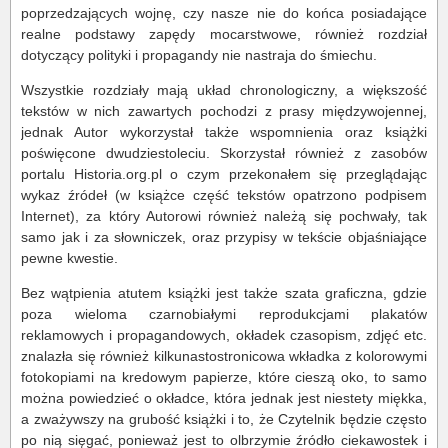
poprzedzających wojnę, czy nasze nie do końca posiadające
realne podstawy zapędy mocarstwowe, również rozdział
dotyczący polityki i propagandy nie nastraja do śmiechu.
Wszystkie rozdziały mają układ chronologiczny, a większość
tekstów w nich zawartych pochodzi z prasy międzywojennej,
jednak Autor wykorzystał także wspomnienia oraz książki
poświęcone dwudziestoleciu. Skorzystał również z zasobów
portalu Historia.org.pl o czym przekonałem się przeglądając
wykaz źródeł (w książce część tekstów opatrzono podpisem
Internet), za który Autorowi również należą się pochwały, tak
samo jak i za słowniczek, oraz przypisy w tekście objaśniające
pewne kwestie.
Bez wątpienia atutem książki jest także szata graficzna, gdzie
poza wieloma czarnobiałymi reprodukcjami plakatów
reklamowych i propagandowych, okładek czasopism, zdjęć etc.
znalazła się również kilkunastostronicowa wkładka z kolorowymi
fotokopiami na kredowym papierze, które cieszą oko, to samo
można powiedzieć o okładce, która jednak jest niestety miękka,
a zważywszy na grubość książki i to, że Czytelnik będzie często
po nią sięgać, ponieważ jest to olbrzymie źródło ciekawostek i