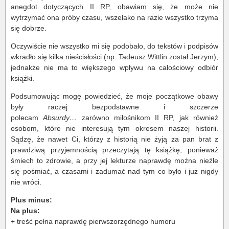
anegdot dotyczących II RP, obawiam się, że może nie
wytrzymać ona próby czasu, wszelako na razie wszystko trzyma
się dobrze.
Oczywiście nie wszystko mi się podobało, do tekstów i podpisów
wkradło się kilka nieścisłości (np. Tadeusz Wittlin został Jerzym),
jednakże nie ma to większego wpływu na całościowy odbiór
książki.
Podsumowując mogę powiedzieć, że moje początkowe obawy
były raczej bezpodstawne i szczerze
polecam
Absurdy…
zarówno miłośnikom II RP, jak również
osobom, które nie interesują tym okresem naszej historii.
Sądzę, że nawet Ci, którzy z historią nie żyją za pan brat z
prawdziwą przyjemnością przeczytają tę książkę, ponieważ
śmiech to zdrowie, a przy jej lekturze naprawdę można nieźle
się pośmiać, a czasami i zadumać nad tym co było i już nigdy
nie wróci.
Plus minus:
Na plus:
+ treść pełna naprawdę pierwszorzędnego humoru