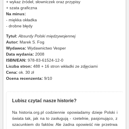
+ wykaz źródeł, słowniczek oraz przypisy
+ szata graficzna
Na minus:
- miękka okładka
- drobne błędy
Tytuł:
Absurdy Polski międzywojennej
Autor:
Marek S. Fog
Wydawca:
Wydawnictwo Vesper
Data wydania:
2008
ISBN/EAN:
978-83-61524-12-0
Liczba stron:
488 + 16 stron wkładki ze zdjęciami
Cena:
ok. 30 zł
Ocena recenzenta:
9/10
Lubisz czytać nasze historie?
Na historia.org.pl codziennie opowiadamy dzieje Polski i
świata tak, jak na to zasługują - rzetelnie, pasjonująco, z
szacunkiem do faktów. Ale żadna opowieść nie przetrwa