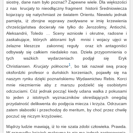
siostrę, dane nam było poznać? Zapewne wiele. Dla większości
z nas krucjaty to nieodłączny fragment historii Średniowiecza
kojarzący się natychmiast ze światem Orientu. Niewielu jednak
pamięta, iż zbrojne wyprawy zwoływane w imię krzewienia
chrześcijaństwa docierały nie tylko do Jerozolimy, Antiochii,
Aleksandrii, Toledo … Sceny wzniosłe i okrutne, radosne i
zaskakujące, których aktorami byli mnisi i wojacy ujęci w
żelazne kleszcze zakonnej reguły oraz ich antagoniści
odbywały się całkiem niedaleko nas. Dzieła przypomnienia o
tych ważkich wydarzeniach podjął się Eryk
1
Christiansen.
Krucjaty północne
, bo tak nazwał swą pracę
oksfordzki profesor o duńskich korzeniach, pojawiły się na
naszym rynku dzięki poznańskiemu Wydawnictwu Rebis. Korci
mnie niezmiernie aby z marszu podzielić się osobistymi
odczuciami. Cóż jednak począć kiedy udana walka z pokusami
to jeden z istotnych wyznaczników określających onegdaj
przydatność delikwenta do podjęcia miecza i krzyża. Odrzucam
zatem słabostki i przechodzę do meritum, by choć przez chwilę
poczuć się niczym krzyżowiec.
Mądrzy ludzie mawiają, iż to nie szata zdobi człowieka. Prawda.
W przypadku książek maksyma ta nie ma jednak zastosowania.