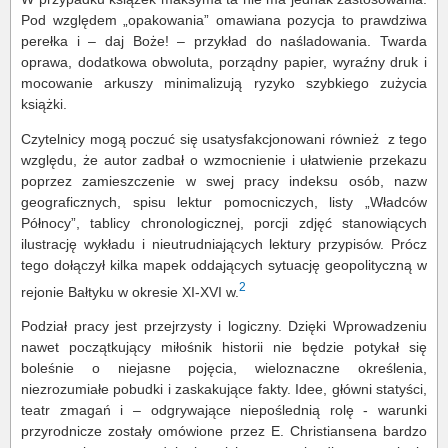
Pod względem „opakowania” omawiana pozycja to prawdziwa
perełka i – daj Boże! – przykład do naśladowania. Twarda
oprawa, dodatkowa obwoluta, porządny papier, wyraźny druk i
mocowanie arkuszy minimalizują ryzyko szybkiego zużycia
książki.
Czytelnicy mogą poczuć się usatysfakcjonowani również z tego
względu, że autor zadbał o wzmocnienie i ułatwienie przekazu
poprzez zamieszczenie w swej pracy indeksu osób, nazw
geograficznych, spisu lektur pomocniczych, listy „Władców
Północy”, tablicy chronologicznej, porcji zdjęć stanowiących
ilustrację wykładu i nieutrudniających lektury przypisów. Prócz
tego dołączył kilka mapek oddających sytuację geopolityczną w
2
rejonie Bałtyku w okresie XI-XVI w.
Podział pracy jest przejrzysty i logiczny. Dzięki Wprowadzeniu
nawet początkujący miłośnik historii nie będzie potykał się
boleśnie o niejasne pojęcia, wieloznaczne określenia,
niezrozumiałe pobudki i zaskakujące fakty. Idee, główni statyści,
teatr zmagań i – odgrywające niepoślednią rolę - warunki
przyrodnicze zostały omówione przez E. Christiansena bardzo