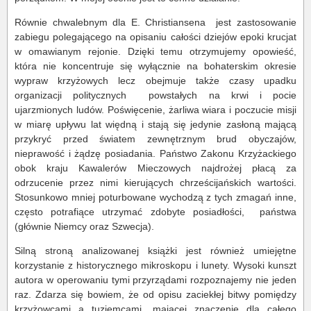
Równie chwalebnym dla E. Christiansena jest zastosowanie
zabiegu polegającego na opisaniu całości dziejów epoki krucjat
w omawianym rejonie. Dzięki temu otrzymujemy opowieść,
która nie koncentruje się wyłącznie na bohaterskim okresie
wypraw krzyżowych lecz obejmuje także czasy upadku
organizacji politycznych powstałych na krwi i pocie
ujarzmionych ludów. Poświęcenie, żarliwa wiara i poczucie misji
w miarę upływu lat więdną i stają się jedynie zasłoną mającą
przykryć przed światem zewnętrznym brud obyczajów,
nieprawość i żądzę posiadania. Państwo Zakonu Krzyżackiego
obok kraju Kawalerów Mieczowych najdrożej płacą za
odrzucenie przez nimi kierujących chrześcijańskich wartości.
Stosunkowo mniej poturbowane wychodzą z tych zmagań inne,
często potrafiące utrzymać zdobyte posiadłości, państwa
(głównie Niemcy oraz Szwecja).
Silną stroną analizowanej książki jest również umiejętne
korzystanie z historycznego mikroskopu i lunety. Wysoki kunszt
autora w operowaniu tymi przyrządami rozpoznajemy nie jeden
raz. Zdarza się bowiem, że od opisu zaciekłej bitwy pomiędzy
krzyżowcami a tuziemcami, mającej znaczenie dla całego