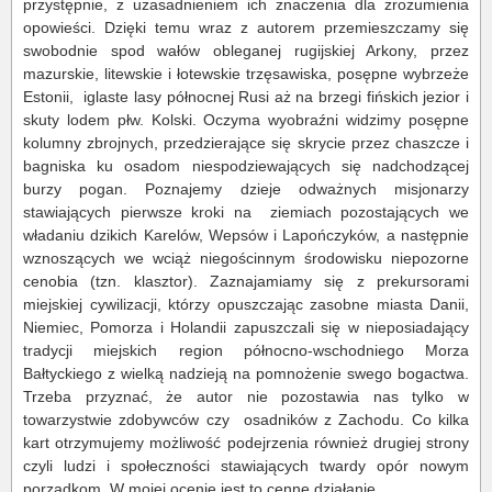
przystępnie, z uzasadnieniem ich znaczenia dla zrozumienia
opowieści. Dzięki temu wraz z autorem przemieszczamy się
swobodnie spod wałów obleganej rugijskiej Arkony, przez
mazurskie, litewskie i łotewskie trzęsawiska, posępne wybrzeże
Estonii, iglaste lasy północnej Rusi aż na brzegi fińskich jezior i
skuty lodem płw. Kolski. Oczyma wyobraźni widzimy posępne
kolumny zbrojnych, przedzierające się skrycie przez chaszcze i
bagniska ku osadom niespodziewających się nadchodzącej
burzy pogan. Poznajemy dzieje odważnych misjonarzy
stawiających pierwsze kroki na ziemiach pozostających we
władaniu dzikich Karelów, Wepsów i Lapończyków, a następnie
wznoszących we wciąż niegościnnym środowisku niepozorne
cenobia (tzn. klasztor). Zaznajamiamy się z prekursorami
miejskiej cywilizacji, którzy opuszczając zasobne miasta Danii,
Niemiec, Pomorza i Holandii zapuszczali się w nieposiadający
tradycji miejskich region północno-wschodniego Morza
Bałtyckiego z wielką nadzieją na pomnożenie swego bogactwa.
Trzeba przyznać, że autor nie pozostawia nas tylko w
towarzystwie zdobywców czy osadników z Zachodu. Co kilka
kart otrzymujemy możliwość podejrzenia również drugiej strony
czyli ludzi i społeczności stawiających twardy opór nowym
porządkom. W mojej ocenie jest to cenne działanie.