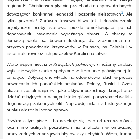
regionu E. Christiansen płynnie przechodzi do spraw drobnych,
3
dotyczących konkretnej jednostki i pozornie nieistotnych
Ale
.
tylko pozornie! Zarówno krwawa bitwa jak i doświadczenia
pojedynczej osoby stanowią puzzle umożliwiające po ich
dopasowaniu stworzenie wyraźnego obrazu. A obrazy te
tłumaczą wiele, są bowiem ilustracją dla zrozumienia np.:
przyczyn powodzenia krzyżowców w Prusach, na Połabiu i w
Estonii ale również ich porażek w Karelii i na Litwie.
Warto wspomnieć, iż w
Krucjatach północnych
możemy znaleźć
wątki niezwykle rzadko spotykane w literaturze poświęconej tej
tematyce. Dotyczą one wkładu narodów słowiańskich w proces
nawracania ich pogańskich sąsiadów. Polacy, Rusini i Czesi
ukazani zostali najpierw jako aktywni uczestnicy krucjat oraz
działań misyjnych, a następnie jako główni partycypanci walki z
degeneracją zakonnych elit. Naprawdę miła i z historycznego
punktu widzenia istotna sprawa.
Przykro o tym pisać – bo oczekuje się tego od recenzentów -
lecz mimo usilnych poszukiwań nie znalazłem w omawianej
pracy żadnych znaczących błędów czy uchybień. Wiem, trudno