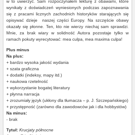
w to uwierzyć. Sam rozpoczynałem lekturę z obawami, które
wynikały z doświadczeń wyniesionych podczas zapoznawania
się z pracami licznych zachodnich historyków starających się
opisywać dzieje naszej części Europy. Na szczęście obawy
okazały się płonne. Ten, kto nie wierzy niechaj sam sprawdzi.
Mnie, za brak wiary w solidność Autora pozostaje tylko w
ramach pokuty wyrecytować: mea culpa, mea maxima culpa!
Plus minus
Na plus:
+ bardzo wysoka jakość wydania
+ szata graficzna
+ dodatki (indeksy, mapy itd.)
+ naukowa rzetelność
+ wykorzystanie bogatej literatury
+ płynna narracja
+ zrozumiały język (ukłony dla tłumacza – p. J. Szczepańskiego)
+ przystępność (zarówno dla zawodowców jak i dla hobbystów)
Na minus:
- brak
Tytuł:
Krucjaty północne