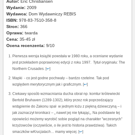
Autor:
Eric Christiansen
Wydanie:
2009
Wydawca:
Dom Wydawniczy REBIS
ISBN:
978-83-7510-358-8
Stron:
366
Oprawa:
twarda
Cena:
35-45 zł
Ocena recenzenta:
9/10
Pierwsza wersja książki powstała w 1980 roku, a oceniane wydanie
jest przekładem poprawionej edycji z roku 1997. Tytuł oryginału: The
Northern Crusades. [
↩
]
Mapki - co jest godne pochwały – bardzo rzetelne. Tak pod
względem merytorycznym jak i graficznym. [
↩
]
Ciekawy sposób wzmacniania ducha obrał np. komtur królewiecki
Bertold Bruhaven (1289-1302), który przez rok poprzedzający
wstąpienie do Zakonu spał w jednym łożu z piękną dziewczyną – i
jak zaznaczył kronikarz – „ nawet jej nie tykając„. Na podstawie tej
opowieści możemy wyrobić sobie pogląd na charakter ”wczesnych”
krzyżowców (oczywiście, o ile jest to historia prawdziwa). Takich
smaczków w
Krucjatach…
mamy więcej. [
↩
]