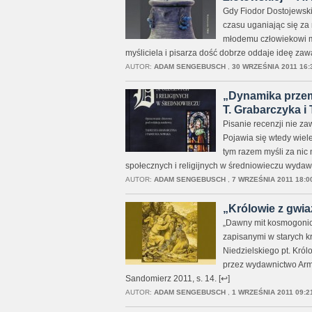
Gdy Fiodor Dostojewski 
czasu uganiając się za
młodemu człowiekowi ma
myśliciela i pisarza dość dobrze oddaje ideę za
AUTOR:
ADAM SENGEBUSCH
,
30 WRZEŚNIA 2011 16:
„Dynamika przemi
T. Grabarczyka i 
Pisanie recenzji nie za
Pojawia się wtedy wiel
tym razem myśli za nic
społecznych i religijnych w średniowieczu wyda
AUTOR:
ADAM SENGEBUSCH
,
7 WRZEŚNIA 2011 18:0
„Królowie z gwiazd
„Dawny mit kosmogonicz
zapisanymi w starych 
Niedzielskiego pt. Król
przez wydawnictwo Armo
Sandomierz 2011, s. 14. [↩]
AUTOR:
ADAM SENGEBUSCH
,
1 WRZEŚNIA 2011 09:2