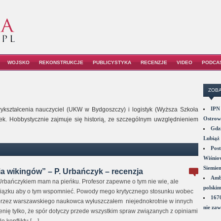
WOJSKO
REKONSTRUKCJE
PUBLICYSTYKA
RECENZJE
VIDEO
PODCA
ZOBA
IPN 
ykształcenia nauczyciel (UKW w Bydgoszczy) i logistyk (Wyższa Szkoła
Ostrowi
rek. Hobbystycznie zajmuje się historią, ze szczególnym uwzględnieniem
Gdzi
Lubiąż 
Post
Wiśniow
Siemie
ia wikingów” – P. Urbańczyk – recenzja
Amba
rbańczykiem mam na pieńku. Profesor zapewne o tym nie wie, ale
polskim
ązku aby o tym wspomnieć. Powody mego krytycznego stosunku wobec
1670
rzez warszawskiego naukowca wyłuszczałem niejednokrotnie w innych
nie zaw
enię tylko, że spór dotyczy przede wszystkim spraw związanych z opiniami