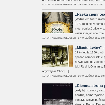
o wczesnośredniowiecznej Słowiańszczyźnie. Pole
AUTOR:
ADAM SENGEBUSCH
,
29 MARCA 2015 07:00
„Rzeka ciemności
„Widziałem twarz szata
1972 roku niezapomnian
mógł odnieść takie wra
wielu specjalistów rolę
AUTOR:
ADAM SENGEBUSCH
,
17 WRZEŚNIA 2012 08:
„Miasto Lwów” - 
17 kwietnia 1356 r. kró
sposób ośrodek istniej
rozwój według zachodni
jak i Rusini, Ormianie, 
obyczajów. Choć […]
AUTOR:
ADAM SENGEBUSCH
,
16 WRZEŚNIA 2012 08:
„Ciemna strona p
„Akty tej przemocy zac
bardziej barbarzyńskie
konstytucyjnym państwa
słów był Roman Dmowsk