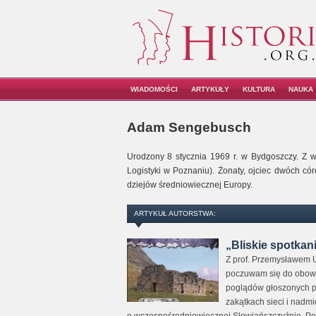
WIADOMOŚCI
ARTYKUŁY
KULTURA
NAUKA
Adam Sengebusch
Urodzony 8 stycznia 1969 r. w Bydgoszczy. Z w
Logistyki w Poznaniu). Żonaty, ojciec dwóch có
dziejów średniowiecznej Europy.
ARTYKUŁ AUTORSTWA:
„Bliskie spotkan
Z prof. Przemysławem U
poczuwam się do obowi
poglądów głoszonych p
zakątkach sieci i nadmi