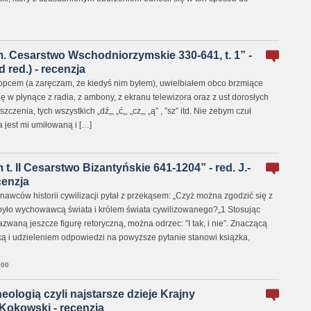
. Cesarstwo Wschodniorzymskie 330-641, t. 1” -
 red.) - recenzja
pcem (a zaręczam, że kiedyś nim byłem), uwielbiałem obco brzmiące
 w płynące z radia, z ambony, z ekranu telewizora oraz z ust dorosłych
czenia, tych wszystkich „dź„, „ć„, „cz„, „ą” , ”sz” itd. Nie żebym czuł
 jest mi umiłowaną i […]
t. II Cesarstwo Bizantyńskie 641-1204” - red. J.-
cenzja
awców historii cywilizacji pytał z przekąsem: „Czyż można zgodzić się z
było wychowawcą świata i królem świata cywilizowanego?„1 Stosując
zwaną jeszcze figurę retoryczną, można odrzec: ”I tak, i nie”. Znaczącą
 i udzieleniem odpowiedzi na powyższe pytanie stanowi książka,
:00
eologią czyli najstarsze dzieje Krajny
 Kokowski - recenzja