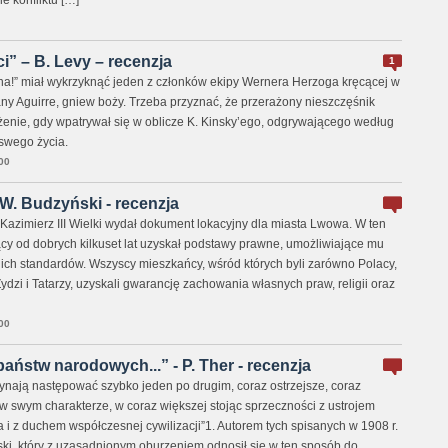
 konfliktu […]
” – B. Levy – recenzja
1
na!” miał wykrzyknąć jeden z członków ekipy Wernera Herzoga kręcącej w
y Aguirre, gniew boży. Trzeba przyznać, że przerażony nieszczęśnik
żenie, gdy wpatrywał się w oblicze K. Kinsky’ego, odgrywającego według
 swego życia.
00
W. Budzyński - recenzja
l Kazimierz III Wielki wydał dokument lokacyjny dla miasta Lwowa. W ten
ący od dobrych kilkuset lat uzyskał podstawy prawne, umożliwiające mu
ch standardów. Wszyscy mieszkańcy, wśród których byli zarówno Polacy,
Żydzi i Tatarzy, uzyskali gwarancję zachowania własnych praw, religii oraz
00
aństw narodowych...” - P. Ther - recenzja
zynają następować szybko jeden po drugim, coraz ostrzejsze, coraz
 w swym charakterze, w coraz większej stojąc sprzeczności z ustrojem
 i z duchem współczesnej cywilizacji”1. Autorem tych spisanych w 1908 r.
i, który z uzasadnionym oburzeniem odnosił się w ten sposób do