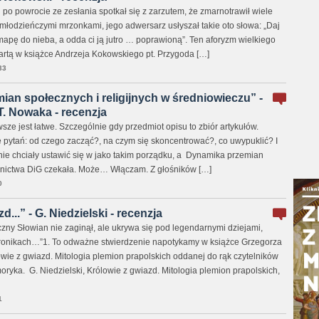
po powrocie ze zesłania spotkał się z zarzutem, że zmarnotrawił wiele
 młodzieńczymi mrzonkami, jego adwersarz usłyszał takie oto słowa: „Daj
pę do nieba, a odda ci ją jutro … poprawioną”. Ten aforyzm wielkiego
wartą w książce Andrzeja Kokowskiego pt. Przygoda […]
33
an społecznych i religijnych w średniowieczu” -
T. Nowaka - recenzja
wsze jest łatwe. Szczególnie gdy przedmiot opisu to zbiór artykułów.
e pytań: od czego zacząć?, na czym się skoncentrować?, co uwypuklić? I
 nie chciały ustawić się w jako takim porządku, a Dynamika przemian
wnictwa DiG czekała. Może… Włączam. Z głośników […]
0
...” - G. Niedzielski - recenzja
ny Słowian nie zaginął, ale ukrywa się pod legendarnymi dziejami,
kronikach…”1. To odważne stwierdzenie napotykamy w książce Grzegorza
owie z gwiazd. Mitologia plemion prapolskich oddanej do rąk czytelników
ryka. G. Niedzielski, Królowie z gwiazd. Mitologia plemion prapolskich,
1