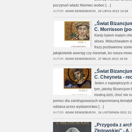
poczynań władz Niemiec wobec […]
AUTOR:
ADAM SENGEBUSCH
,
20 LIPCA 2012 14:28
„Świat Bizancjum
C. Morrisson (pod
Kiedy byłem małym chło
słowa. Wsłuchiwałem się
frazy pozbawione szelesz
jakąkolwiek awersję czy niesmak, bo nasza mowa
AUTOR:
ADAM SENGEBUSCH
,
27 MAJA 2012 18:35
„Świat Bizancjum 
C. Cheyneta - re
Jeden z największych zn
tym, jakoby Bizancjum 
modną dziś, choć nie na
pomoc dla zaintrygowanych wspomnianą tematyką
oddana przez wydawnictwo […]
AUTOR:
ADAM SENGEBUSCH
,
16 LISTOPADA 2011 21
„Przygoda z arch
Złotowskiej” - A.