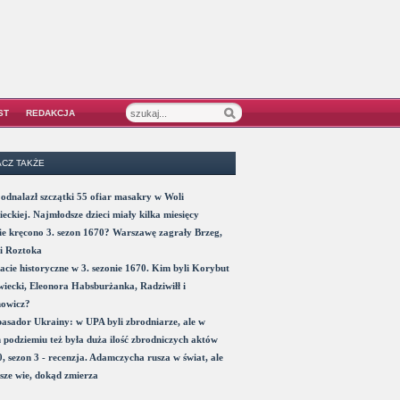
ST
REDAKCJA
CZ TAKŻE
odnalazł szczątki 55 ofiar masakry w Woli
eckiej. Najmłodsze dzieci miały kilka miesięcy
e kręcono 3. sezon 1670? Warszawę zagrały Brzeg,
i Roztoka
acie historyczne w 3. sezonie 1670. Kim byli Korybut
iecki, Eleonora Habsburżanka, Radziwiłł i
nowicz?
sador Ukrainy: w UPA byli zbrodniarze, ale w
 podziemiu też była duża ilość zbrodniczych aktów
, sezon 3 - recenzja. Adamczycha rusza w świat, ale
sze wie, dokąd zmierza