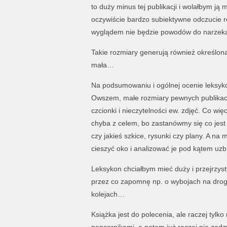
to duży minus tej publikacji i wolałbym ją
oczywiście bardzo subiektywne odczucie re
wyglądem nie będzie powodów do narzeka
Takie rozmiary generują również określoną 
mała…
Na podsumowaniu i ogólnej ocenie leksyko
Owszem, małe rozmiary pewnych publikacji
czcionki i nieczytelności ew. zdjęć. Co wi
chyba z celem, bo zastanówmy się co jest 
czy jakieś szkice, rysunki czy plany. A na
cieszyć oko i analizować je pod kątem uzb
Leksykon chciałbym mieć duży i przejrzys
przez co zapomnę np. o wybojach na drog
kolejach…
Książka jest do polecenia, ale raczej tylko