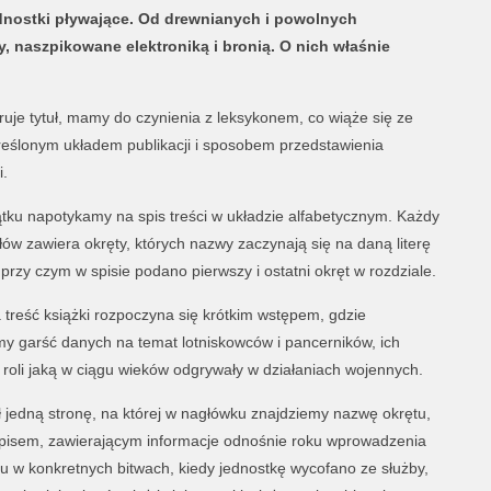
jednostki pływające. Od drewnianych i powolnych
naszpikowane elektroniką i bronią. O nich właśnie
uje tytuł, mamy do czynienia z leksykonem, co wiąże się ze
kreślonym układem publikacji i sposobem przedstawienia
i.
tku napotykamy na spis treści w układzie alfabetycznym. Każdy
łów zawiera okręty, których nazwy zaczynają się na daną literę
 przy czym w spisie podano pierwszy i ostatni okręt w rozdziale.
 treść książki rozpoczyna się krótkim wstępem, gdzie
my garść danych na temat lotniskowców i pancerników, ich
i roli jaką w ciągu wieków odgrywały w działaniach wojennych.
ł jedną stronę, na której w nagłówku znajdziemy nazwę okrętu,
 opisem, zawierającym informacje odnośnie roku wprowadzenia
u w konkretnych bitwach, kiedy jednostkę wycofano ze służby,