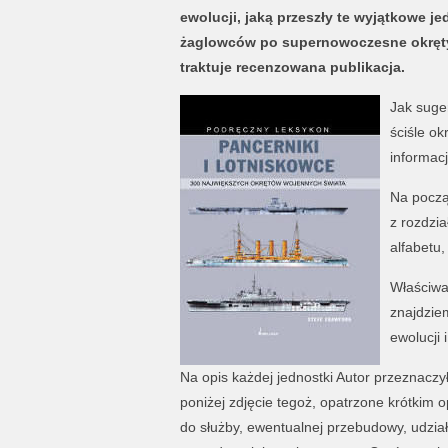
ewolucji, jaką przeszły te wyjątkowe 
żaglowców po supernowoczesne okręty, 
traktuje recenzowana publikacja.
Jak suger
ściśle o
informacj
Na począ
z rozdzia
alfabetu,
Właściwa
znajdzie
ewolucji 
Na opis każdej jednostki Autor przeznaczy
poniżej zdjęcie tegoż, opatrzone krótkim
do służby, ewentualnej przebudowy, udział