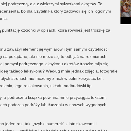
 mniej podręczną, ale z większymi sylwetkami okrętów. To
cenzenta, bo dla Czytelnika który zadowoli się ich ogólnym
nia.
punktację czcionki w opisach, która również jest troszkę za
nu zaważył element jej wymiarów i tym samym czytelności.
 są pożądane, ale nie może się to odbijać na rozmiarach
ęcej pomysł podręcznego leksykonu okrętów troszkę mija się
ideą takiego leksykonu? Według mnie jednak zdjęcia, fotografie
 małych stronach nie możemy z nich w pełni korzystać tzn.
rojenia, jego rozlokowania, układu nadbudówki itp.
ty, a podręczna książka powinna mnie przyciągać tekstem,
ach podczas podróży lub tłuczeniu w naszych wygodnych
 na jeden raz, taki „szybki numerek” z lotniskowcami i