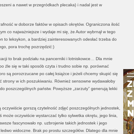
zeni a nawet w przegródkach plecaka) i nadal jest w
trafność w doborze faktów w opisach okrętów. Ograniczona ilość
tym co najważniejsze i wydaje mi się, że Autor wybrnął w tego
 to leksykon, a bardziej zainteresowanych odesłać trzeba do
rego, pora trochę pozrzędzić:)
acji to brak podziału na pancerniki i lotniskowce… Dla mnie
bo źle się w taki sposób czyta i trudno sobie np. porównać
ro są porozrzucane po całej książce i jeżeli chcemy skupić się
ać strony w ich poszukiwaniu. Również sensowne wydawałoby
 do poszczególnych państw. Powyższe „zarzuty” generują lekki
czywiście gorszą czytelność zdjęć poszczególnych jednostek,
oże oczywiście wystarczać tylko sylwetka okrętu, jego linia,
wsze fascynowało np. uzbrojenie takich jednostek i jego
o ledwo widoczne. Brak po prostu szczegółów. Dlatego dla mnie