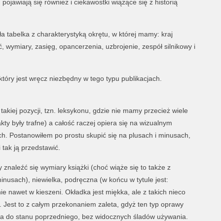
ojawiają się również i ciekawostki wiążące się z historią
 tabelka z charakterystyką okrętu, w której mamy: kraj
 wymiary, zasięg, opancerzenia, uzbrojenie, zespół silnikowy i
tóry jest wręcz niezbędny w tego typu publikacjach.
takiej pozycji, tzn. leksykonu, gdzie nie mamy przecież wiele
ty były trafne) a całość raczej opiera się na wizualnym
ych. Postanowiłem po prostu skupić się na plusach i minusach,
 tak ją przedstawić.
znaleźć się wymiary książki (choć wiąże się to także z
usach), niewielka, podręczna (w końcu w tytule jest:
ie nawet w kieszeni. Okładka jest miękka, ale z takich nieco
 Jest to z całym przekonaniem zaleta, gdyż ten typ oprawy
aca do stanu poprzedniego, bez widocznych śladów używania.