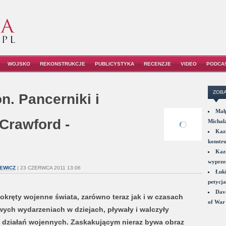
WOJSKO
REKONSTRUKCJE
PUBLICYSTYKA
RECENZJE
VIDEO
PODCA
ZOBA
n. Pancerniki i
Małp
Crawford -
Michał
Kazi
konstru
Kazi
wyprzed
EWICZ
| 23 CZERWCA 2011 13:06
Łuki
petycja
Dave
 okręty wojenne świata, zarówno teraz jak i w czasach
of War 
wych wydarzeniach w dziejach, pływały i walczyły
e działań wojennych. Zaskakującym nieraz bywa obraz