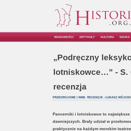
WIADOMOŚCI
ARTYKUŁY
KULTURA
NAUKA
„Podręczny leksyko
lotniskowce…” - S. 
recenzja
PRZEKROJOWE I INNE
,
RECENZJE
|
ŁUKASZ WÓJCIKI
Pancerniki i lotniskowce to największe
dawniejszych. Brały udział w przełomo
praktycznie na każdym morskim teatrz