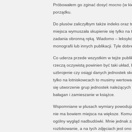
Próbowałem go zginać dosyć mocno (w kies
porządku.
Do plusów zaliczyłbym także indeks oraz 
miejsca wymuszała skupienie się tylko na 
zadania obronną ręką. Wiadomo – leksykon
monografii lub innych publikacji. Tyle dob
Co uderza przede wszystkim w tejże publik
rzeczą oczywistą powinien być taki układ, 
uzbrojenie czy osiągi danych jednostek sko
tylko na lotniskowcach to musimy wertow
się utworzenie grup jednostek należących
bałagan i zamieszanie w książce.
Wspomniane w plusach wymiary powodują o
nie ma bowiem miejsca na większe. Komuś m
ogólny wygląd nadbudówki. Mnie jednak za
rozlokowanie, a na tych zdjęciach jest on