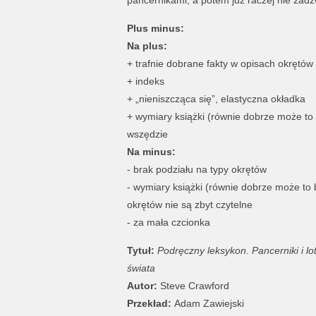
pancernikami, a potem już raczej nie zad
Plus minus:
Na plus:
+ trafnie dobrane fakty w opisach okrętów
+ indeks
+ „nieniszcząca się”, elastyczna okładka
+ wymiary książki (równie dobrze może to 
wszędzie
Na minus:
- brak podziału na typy okrętów
- wymiary książki (równie dobrze może to b
okrętów nie są zbyt czytelne
- za mała czcionka
Tytuł:
Podręczny leksykon. Pancerniki i l
świata
Autor:
Steve Crawford
Przekład:
Adam Zawiejski