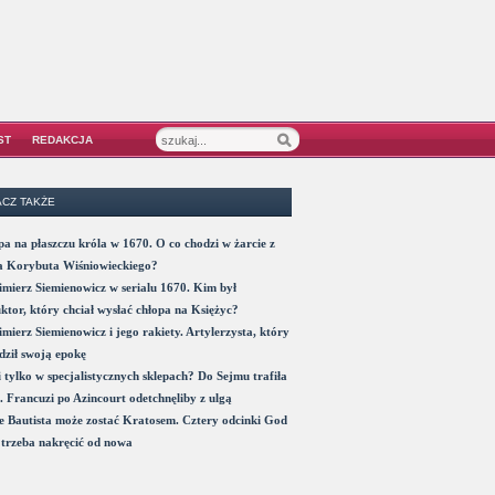
ST
REDAKCJA
CZ TAKŻE
a na płaszczu króla w 1670. O co chodzi w żarcie z
a Korybuta Wiśniowieckiego?
mierz Siemienowicz w serialu 1670. Kim był
ktor, który chciał wysłać chłopa na Księżyc?
mierz Siemienowicz i jego rakiety. Artylerzysta, który
ził swoją epokę
 tylko w specjalistycznych sklepach? Do Sejmu trafiła
. Francuzi po Azincourt odetchnęliby z ulgą
 Bautista może zostać Kratosem. Cztery odcinki God
trzeba nakręcić od nowa