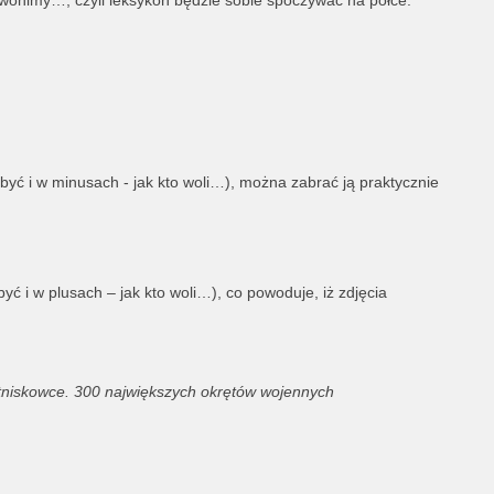
zwonimy…, czyli leksykon będzie sobie spoczywać na półce.
być i w minusach - jak kto woli…), można zabrać ją praktycznie
yć i w plusach – jak kto woli…), co powoduje, iż zdjęcia
otniskowce. 300 największych okrętów wojennych