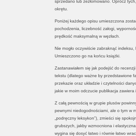
sprzedano lub zezłomowano. Oprócz tych, p
okrętu.
Poniżej każdego opisu umieszczona została
pochodzenia, liczebność załogi, wyporność,
prędkość maksymalną w węzłach.
Nie mogło oczywiście zabraknąć indeksu, k
Umieszczono go na końcu książki.
Zastanawiałem się jak podejść do recenzji 
tekstu (dlatego ważne by przedstawione fak
przekazie oraz układzie i czytelności dan
jakie w moim odczucie publikacja zawiera i
Z całą pewnością w grupie plusów powinny 
pewnymi niedogodnościami, ale o tym w min
„podręczny leksykon”), zmieści się spokojn
grubszych, jakby wzmocniona i elastyczna.
wygina się dosyć łatwo i równie łatwo wr