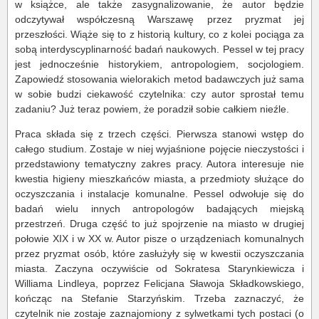
w książce, ale także zasygnalizowanie, że autor będzie
odczytywał współczesną Warszawę przez pryzmat jej
przeszłości. Wiąże się to z historią kultury, co z kolei pociąga za
sobą interdyscyplinarność badań naukowych. Pessel w tej pracy
jest jednocześnie historykiem, antropologiem, socjologiem.
Zapowiedź stosowania wielorakich metod badawczych już sama
w sobie budzi ciekawość czytelnika: czy autor sprostał temu
zadaniu? Już teraz powiem, że poradził sobie całkiem nieźle.
Praca składa się z trzech części. Pierwsza stanowi wstęp do
całego studium. Zostaje w niej wyjaśnione pojęcie nieczystości i
przedstawiony tematyczny zakres pracy. Autora interesuje nie
kwestia higieny mieszkańców miasta, a przedmioty służące do
oczyszczania i instalacje komunalne. Pessel odwołuje się do
badań wielu innych antropologów badających miejską
przestrzeń. Druga część to już spojrzenie na miasto w drugiej
połowie XIX i w XX w. Autor pisze o urządzeniach komunalnych
przez pryzmat osób, które zasłużyły się w kwestii oczyszczania
miasta. Zaczyna oczywiście od Sokratesa Starynkiewicza i
Williama Lindleya, poprzez Felicjana Sławoja Składkowskiego,
kończąc na Stefanie Starzyńskim. Trzeba zaznaczyć, że
czytelnik nie zostaje zaznajomiony z sylwetkami tych postaci (o