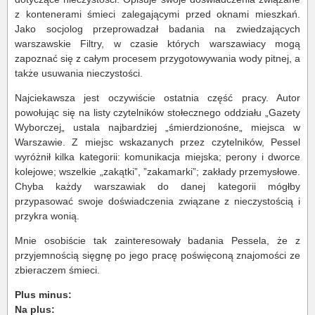
z kontenerami śmieci zalegającymi przed oknami mieszkań.
Jako socjolog przeprowadzał badania na zwiedzających
warszawskie Filtry, w czasie których warszawiacy mogą
zapoznać się z całym procesem przygotowywania wody pitnej, a
także usuwania nieczystości.
Najciekawsza jest oczywiście ostatnia część pracy. Autor
powołując się na listy czytelników stołecznego oddziału „Gazety
Wyborczej„ ustala najbardziej „śmierdzionośne„ miejsca w
Warszawie. Z miejsc wskazanych przez czytelników, Pessel
wyróżnił kilka kategorii: komunikacja miejska; perony i dworce
kolejowe; wszelkie „zakątki”, ”zakamarki”; zakłady przemysłowe.
Chyba każdy warszawiak do danej kategorii mógłby
przypasować swoje doświadczenia związane z nieczystością i
przykra wonią.
Mnie osobiście tak zainteresowały badania Pessela, że z
przyjemnością sięgnę po jego pracę poświęconą znajomości ze
zbieraczem śmieci.
Plus minus:
Na plus: