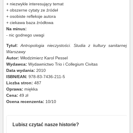
+ niezwykle interesujący temat
+ obszerne cytaty ze źródeł
+ osobiste refleksje autora
+ ciekawa baza źródłowa
Na minus:
- nic godnego uwagi
Tytuł:
Antropologia nieczystości. Studia z kultury sanitarnej
Warszawy
Autor:
Włodzimierz Karol Pessel
Wydawca:
Wydawnictwo Trio i Collegium Civitas
Data wydania:
2010
ISBN/EAN:
978-83-7436-211-5
Liczba stron:
487
Oprawa:
miękka
Cena:
49 zł
Ocena recenzenta:
10/10
Lubisz czytać nasze historie?