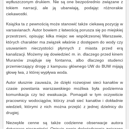
wytłuszczonym drukiem. Nie są one bezpośrednio związane z
tokiem narracji, ale ją ubarwiają, podając różnorakie
ciekawostki.
Książka ta z pewnością może stanowić także ciekawą pozycję w
varsavianach. Autor bowiem z łatwością porusza się po miejskiej
przestrzeni, opisując kilka miejsc we współczesnej Warszawie,
których charakter ma związek właśnie z dostępem do wody czy
usuwaniem nieczystości płynnych z miasta przed erą
kanalizacji. Możemy się dowiedzieć m. in. dlaczego przed kinem
Muranów znajduje się fontanna, albo dlaczego studenci
przemierzający drogę z kampusu głównego UW do BUW mijają
głowę lwa, z której wypływa woda.
Autor słusznie zauważa, że dzięki rozwojowi sieci kanałów w
czasie powstania warszawskiego możliwa była podziemna
komunikacja czy też ewakuacja. Pomagali w tym oczywiście
pracownicy wodociągów, którzy znali sieć kanałów i dokładnie
wiedzieli, którymi z nich można przejść z jednej dzielnicy do
drugiej.
Niezwykle cenne są także codzienne obserwacje autora
dotyczące nieczystości. Opisuje swoje doświadczenia związane