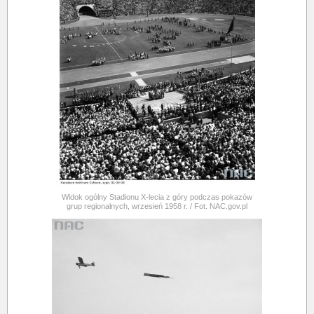
Widok ogólny Stadionu X-lecia z góry podczas pokazów
grup regionalnych, wrzesień 1958 r. / Fot. NAC.gov.pl