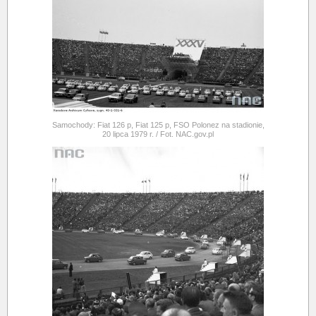
Samochody: Fiat 126 p, Fiat 125 p, FSO Polonez na stadionie,
20 lipca 1979 r. / Fot. NAC.gov.pl