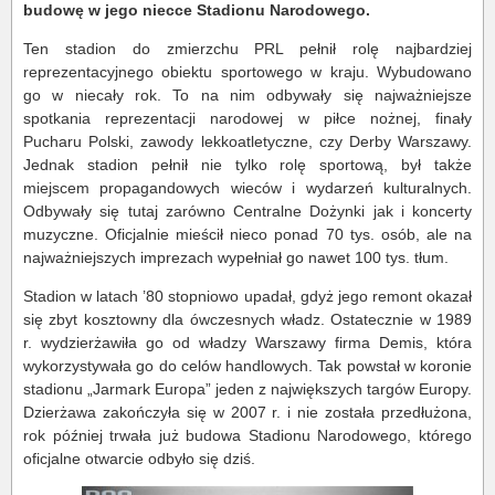
budowę w jego niecce Stadionu Narodowego.
Ten stadion do zmierzchu PRL pełnił rolę najbardziej
reprezentacyjnego obiektu sportowego w kraju. Wybudowano
go w niecały rok. To na nim odbywały się najważniejsze
spotkania reprezentacji narodowej w piłce nożnej, finały
Pucharu Polski, zawody lekkoatletyczne, czy Derby Warszawy.
Jednak stadion pełnił nie tylko rolę sportową, był także
miejscem propagandowych wieców i wydarzeń kulturalnych.
Odbywały się tutaj zarówno Centralne Dożynki jak i koncerty
muzyczne. Oficjalnie mieścił nieco ponad 70 tys. osób, ale na
najważniejszych imprezach wypełniał go nawet 100 tys. tłum.
Stadion w latach ’80 stopniowo upadał, gdyż jego remont okazał
się zbyt kosztowny dla ówczesnych władz. Ostatecznie w 1989
r. wydzierżawiła go od władzy Warszawy firma Demis, która
wykorzystywała go do celów handlowych. Tak powstał w koronie
stadionu „Jarmark Europa” jeden z największych targów Europy.
Dzierżawa zakończyła się w 2007 r. i nie została przedłużona,
rok później trwała już budowa Stadionu Narodowego, którego
oficjalne otwarcie odbyło się dziś.