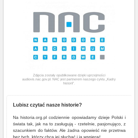
Zdjęcia zostały opublikowane dzięki uprzejmości
audiovis.nac.gov.pl. NAC jest partnerem naszego cyklu „Kadry
historii”.
Lubisz czytać nasze historie?
Na historia.org.pl codziennie opowiadamy dzieje Polski i
świata tak, jak na to zasługują - rzetelnie, pasjonująco, z
szacunkiem do faktów. Ale żadna opowieść nie przetrwa
bez tych, którzy chcą jej słuchać i ją wspierać.