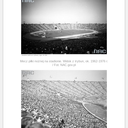
Mecz piłki nożnej na stadionie. Widok z trybun, ok. 1962-1976 r.
/ Fot. NAC.gov.pl