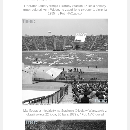
Operator kamery filmuje z korony Stadionu X-lecia pokazy
grup regionalnych. Widoczne zapełnione trybuny, 1 sierpnia
1955 r. / Fot. NAC.gov.pl
Manifestacja młodzieży na Stadionie X-lecia w Warszawie z
okazji święta 22 lipca, 20 lipca 1979 r. / Fot. NAC.gov.pl