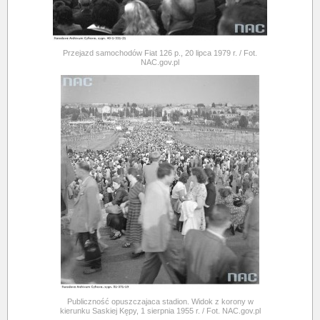
Przejazd samochodów Fiat 126 p., 20 lipca 1979 r. / Fot.
NAC.gov.pl
Publiczność opuszczajaca stadion. Widok z korony w
kierunku Saskiej Kępy, 1 sierpnia 1955 r. / Fot. NAC.gov.pl