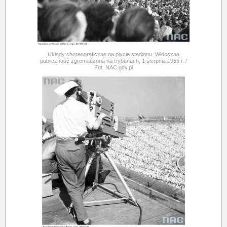
Układy choreograficzne na płycie stadionu. Widoczna
publiczność zgromadzona na trybunach, 1 sierpnia 1955 r. /
Fot. NAC.gov.pl