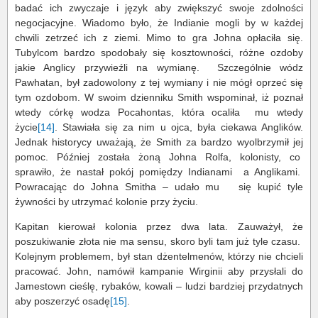
badać ich zwyczaje i język aby zwiększyć swoje zdolności
negocjacyjne. Wiadomo było, że Indianie mogli by w każdej
chwili zetrzeć ich z ziemi. Mimo to gra Johna opłaciła się.
Tubylcom bardzo spodobały się kosztowności, różne ozdoby
jakie Anglicy przywieźli na wymianę. Szczególnie wódz
Pawhatan, był zadowolony z tej wymiany i nie mógł oprzeć się
tym ozdobom. W swoim dzienniku Smith wspominał, iż poznał
wtedy córkę wodza Pocahontas, która ocaliła mu wtedy
życie
[14]
. Stawiała się za nim u ojca, była ciekawa Anglików.
Jednak historycy uważają, że Smith za bardzo wyolbrzymił jej
pomoc. Później została żoną Johna Rolfa, kolonisty, co
sprawiło, że nastał pokój pomiędzy Indianami a Anglikami.
Powracając do Johna Smitha – udało mu się kupić tyle
żywności by utrzymać kolonie przy życiu.
Kapitan kierował kolonia przez dwa lata. Zauważył, że
poszukiwanie złota nie ma sensu, skoro byli tam już tyle czasu.
Kolejnym problemem, był stan dżentelmenów, którzy nie chcieli
pracować. John, namówił kampanie Wirginii aby przysłali do
Jamestown cieślę, rybaków, kowali – ludzi bardziej przydatnych
aby poszerzyć osadę
[15]
.