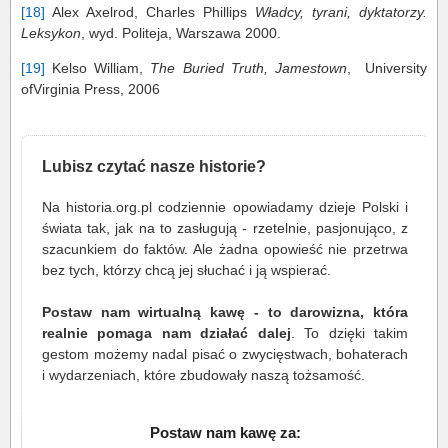
[18]
Alex Axelrod, Charles Phillips
Władcy, tyrani, dyktatorzy.
Leksykon
, wyd. Politeja, Warszawa 2000.
[19]
Kelso William,
The Buried Truth, Jamestown
, University
ofVirginia Press, 2006
Lubisz czytać nasze historie?
Na historia.org.pl codziennie opowiadamy dzieje Polski i
świata tak, jak na to zasługują - rzetelnie, pasjonująco, z
szacunkiem do faktów. Ale żadna opowieść nie przetrwa
bez tych, którzy chcą jej słuchać i ją wspierać.
Postaw nam wirtualną kawę - to darowizna, która
realnie pomaga nam działać dalej
. To dzięki takim
gestom możemy nadal pisać o zwycięstwach, bohaterach
i wydarzeniach, które zbudowały naszą tożsamość.
Postaw nam kawę za: