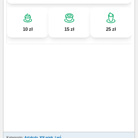
10 zł
15 zł
25 zł
Kategorie:
Artykuły
,
XIX wiek, I wś