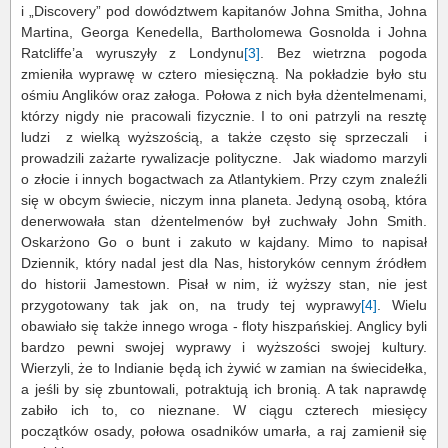
i „Discovery” pod dowództwem kapitanów Johna Smitha, Johna
Martina, Georga Kenedella, Bartholomewa Gosnolda i Johna
Ratcliffe’a wyruszyły z Londynu
[3]
. Bez wietrzna pogoda
zmieniła wyprawę w cztero miesięczną. Na pokładzie było stu
ośmiu Anglików oraz załoga. Połowa z nich była dżentelmenami,
którzy nigdy nie pracowali fizycznie. I to oni patrzyli na resztę
ludzi z wielką wyższością, a także często się sprzeczali i
prowadzili zażarte rywalizacje polityczne. Jak wiadomo marzyli
o złocie i innych bogactwach za Atlantykiem. Przy czym znaleźli
się w obcym świecie, niczym inna planeta. Jedyną osobą, która
denerwowała stan dżentelmenów był zuchwały John Smith.
Oskarżono Go o bunt i zakuto w kajdany. Mimo to napisał
Dziennik, który nadal jest dla Nas, historyków cennym źródłem
do historii Jamestown. Pisał w nim, iż wyższy stan, nie jest
przygotowany tak jak on, na trudy tej wyprawy
[4]
. Wielu
obawiało się także innego wroga - floty hiszpańskiej. Anglicy byli
bardzo pewni swojej wyprawy i wyższości swojej kultury.
Wierzyli, że to Indianie będą ich żywić w zamian na świecidełka,
a jeśli by się zbuntowali, potraktują ich bronią. A tak naprawdę
zabiło ich to, co nieznane. W ciągu czterech miesięcy
początków osady, połowa osadników umarła, a raj zamienił się