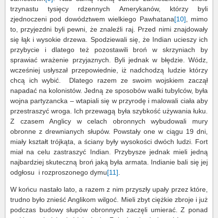
trzynastu tysięcy rdzennych Amerykanów, którzy byli
zjednoczeni pod dowództwem wielkiego Pawhatana
[10]
, mimo
to, przyjezdni byli pewni, że znaleźli raj. Przed nimi znajdowały
się łąk i wysokie drzewa. Spodziewali się, że Indian ucieszy ich
przybycie i dlatego też pozostawili broń w skrzyniach by
sprawiać wrażenie przyjaznych. Byli jednak w błędzie. Wódz,
wcześniej usłyszał przepowiednie, iż nadchodzą ludzie którzy
chcą ich wybić. Dlatego razem ze swoim wojskiem zaczął
napadać na kolonistów. Jedną ze sposobów walki tubylców, była
wojna partyzancka – wtapiali się w przyrodę i malowali ciała aby
przestraszyć wroga. Ich przewagą była szybkość używania łuku.
Z czasem Anglicy w celach obronnych wybudowali mury
obronne z drewnianych słupów. Powstały one w ciągu 19 dni,
miały kształt trójkąta, a ściany były wysokości dwóch ludzi. Fort
miał na celu zastraszyć Indian. Przybysze jednak mieli jedną
najbardziej skuteczną broń jaką była armata. Indianie bali się jej
odgłosu i rozproszonego dymu
[11]
.
W końcu nastało lato, a razem z nim przyszły upały przez które,
trudno było znieść Anglikom wilgoć. Mieli zbyt ciężkie zbroje i już
podczas budowy słupów obronnych zaczęli umierać. Z ponad