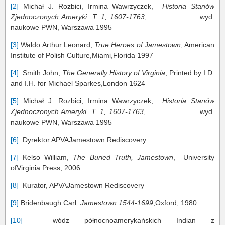
[2]
Michał J. Rozbici, Irmina Wawrzyczek,
Historia Stanów
Zjednoczonych Ameryki T. 1, 1607-1763
, wyd.
naukowe PWN, Warszawa 1995
[3]
Waldo Arthur Leonard,
True Heroes of Jamestown
, American
Institute of Polish Culture,Miami,Florida 1997
[4]
Smith John,
The Generally History of Virginia
, Printed by I.D.
and I.H. for Michael Sparkes,London 1624
[5]
Michał J. Rozbici, Irmina Wawrzyczek,
Historia Stanów
Zjednoczonych Ameryki.
T. 1, 1607-1763
, wyd.
naukowe PWN, Warszawa 1995
[6]
Dyrektor APVAJamestown Rediscovery
[7]
Kelso William,
The Buried Truth, Jamestown
, University
ofVirginia Press, 2006
[8]
Kurator, APVAJamestown Rediscovery
[9]
Bridenbaugh Carl
, Jamestown 1544-1699
,Oxford, 1980
[10]
wódz północnoamerykańskich Indian z