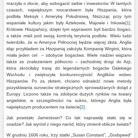
marzyła o złocie, aby wzbogacić siebie i inwestorów. W tamtych
czasach, największym mocarstwem była Hiszpania, która
podbiła Meksyk i Amerykę Południową. Niszcząc przy tym
wspaniałe kultury jakim były Aztekowie, Majowie i Inkowie
[1]
.
Królowie Hiszpańscy, dzięki tym wyprawom byli bardzo bogaci,
a także mieli pod swoją kontrolą terytoria podbite. Wielu ludzi
twierdziło, że w Ameryce Północnej będzie więcej złota. Anglia
idąc przykładem za Hiszpanią założyła Kompanię Wirginii, która
miała jeden cel – zdobycie bogactwa. Wiele nadziei wiązano
także ze znalezieniem północno – zachodniej drogi do Azji,
która skróciłaby trasę do legendarnych bogactw Dalekiego
Wschodu i zwiększyła konkurencyjność Anglików wobec
Hiszpanów. Po za złotem, chciano odnaleźć nowe metody
pozyskiwania surowców strategicznych sprowadzanych dotąd z
Europy. Liczono także na zdobycie dużych rynków na towary
angielskie, w szczególności na sukno, którego Anglia była
największym producentem na świecie
[2]
.
Jak powstało Jamestown? Co tak naprawdę stało się w
osadzie? Jak wyrósł z niego naród, który zmienił oblicze świata?
W grudniu 1606 roku, trzy statki „Susan Constant”, „Godspeed”