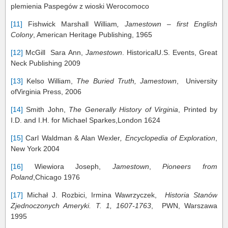
plemienia Paspegów z wioski Werocomoco
[11]
Fishwick Marshall William
, Jamestown – first English
Colony
, American Heritage Publishing, 1965
[12]
McGill Sara Ann,
Jamestown
. HistoricalU.S. Events, Great
Neck Publishing 2009
[13]
Kelso William,
The Buried Truth, Jamestown
, University
ofVirginia Press, 2006
[14]
Smith John,
The Generally History of Virginia
, Printed by
I.D. and I.H. for Michael Sparkes,London 1624
[15]
Carl Waldman & Alan Wexler
, Encyclopedia of Exploration
,
New York 2004
[16]
Wiewiora Joseph,
Jamestown
,
Pioneers from
Poland
,Chicago 1976
[17]
Michał J. Rozbici, Irmina Wawrzyczek,
Historia Stanów
Zjednoczonych Ameryki. T. 1, 1607-1763
, PWN, Warszawa
1995