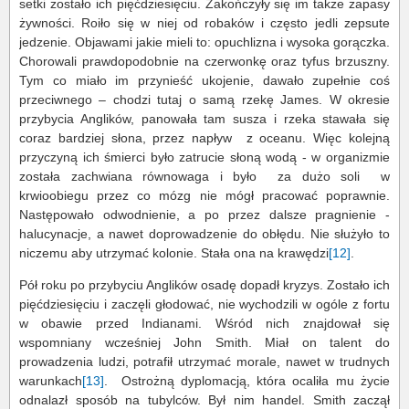
setki zostało ich pięćdziesięciu. Zakończyły się im także zapasy
żywności. Roiło się w niej od robaków i często jedli zepsute
jedzenie. Objawami jakie mieli to: opuchlizna i wysoka gorączka.
Chorowali prawdopodobnie na czerwonkę oraz tyfus brzuszny.
Tym co miało im przynieść ukojenie, dawało zupełnie coś
przeciwnego – chodzi tutaj o samą rzekę James. W okresie
przybycia Anglików, panowała tam susza i rzeka stawała się
coraz bardziej słona, przez napływ z oceanu. Więc kolejną
przyczyną ich śmierci było zatrucie słoną wodą - w organizmie
została zachwiana równowaga i było za dużo soli w
krwioobiegu przez co mózg nie mógł pracować poprawnie.
Następowało odwodnienie, a po przez dalsze pragnienie -
halucynacje, a nawet doprowadzenie do obłędu. Nie służyło to
niczemu aby utrzymać kolonie. Stała ona na krawędzi
[12]
.
Pół roku po przybyciu Anglików osadę dopadł kryzys. Zostało ich
pięćdziesięciu i zaczęli głodować, nie wychodzili w ogóle z fortu
w obawie przed Indianami. Wśród nich znajdował się
wspomniany wcześniej John Smith. Miał on talent do
prowadzenia ludzi, potrafił utrzymać morale, nawet w trudnych
warunkach
[13]
. Ostrożną dyplomacją, która ocaliła mu życie
odnalazł sposób na tubylców. Był nim handel. Smith zaczął