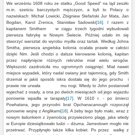
We wrześniu 1608 roku ze statku „Good Speed” na ląd zeszło
m.in. sześciu barczystych mężczyzn, a byli to Polacy o
nazwiskach: Michał Lowicki, Zbigniew Stefański Jur Mata, Jan
Bogdan, Karol Zrenica, Stanisław Sadowski
[16]
. I razem z
kapitanem Smithem w ciągu trzech tygodni wybudowali
pierwsza fabrykę w Nowym Świecie. Później udało im się
stworzyć warsztat do wyrobu mydła oraz tartak. Według Johna
Smitha, pierwsza angielska kolonia ocalała prawie w całości
dzięki Nim. Jeśli chodzi o dalsze kierowanie kolonią, kapitan
przez napłynięcie różnych rekrutów miał wielu wrogów.
Większość zazdrościła mu ogromnych osiągnięć. Miał nawet
miejsce wypadek, który nadal owiany jest tajemnicą, gdy Smith
drzemał w jakiś sposób iskra dostała się do jego prochu i
prawie nie urwała mu nogi. Wtedy to John postanowił
wyjechać z osady, a ona po dwóch miesiącach od jego wyjazdu
ponownie wpadła w tarapaty
[17]
. W 1610 r. - po śmierci
Powhatana, jego przyrodni brat Opchanacanough rozpoczął
ponownie wojnę z Anglikami
[18]
. A żeby tego było mało, wraz z
nowym ładunkiem z żywnością przywieziono plagę, jaka wtedy
w Europie dziesiątkowało ludzi – dżuma. Jamestown mogło nie
przetrwać. Przypłynęło także kilka kobiet. Po przez walkę z