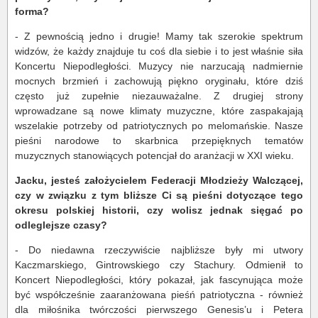
forma?
- Z pewnością jedno i drugie! Mamy tak szerokie spektrum
widzów, że każdy znajduje tu coś dla siebie i to jest właśnie siła
Koncertu Niepodległości. Muzycy nie narzucają nadmiernie
mocnych brzmień i zachowują piękno oryginału, które dziś
często już zupełnie niezauważalne. Z drugiej strony
wprowadzane są nowe klimaty muzyczne, które zaspakajają
wszelakie potrzeby od patriotycznych po melomańskie. Nasze
pieśni narodowe to skarbnica przepięknych tematów
muzycznych stanowiących potencjał do aranżacji w XXI wieku.
Jacku, jesteś założycielem Federacji Młodzieży Walczącej,
czy w związku z tym bliższe Ci są pieśni dotyczące tego
okresu polskiej historii, czy wolisz jednak sięgać po
odleglejsze czasy?
- Do niedawna rzeczywiście najbliższe były mi utwory
Kaczmarskiego, Gintrowskiego czy Stachury. Odmienił to
Koncert Niepodległości, który pokazał, jak fascynująca może
być współcześnie zaaranżowana pieśń patriotyczna - również
dla miłośnika twórczości pierwszego Genesis’u i Petera