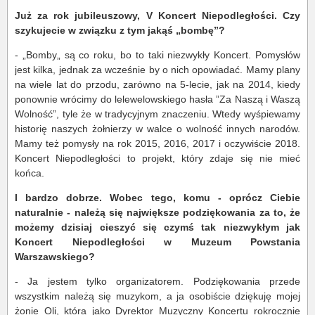
Już za rok jubileuszowy, V Koncert Niepodległości. Czy
szykujecie w związku z tym jakąś „bombę”?
- „Bomby„ są co roku, bo to taki niezwykły Koncert. Pomysłów
jest kilka, jednak za wcześnie by o nich opowiadać. Mamy plany
na wiele lat do przodu, zarówno na 5-lecie, jak na 2014, kiedy
ponownie wrócimy do lelewelowskiego hasła ”Za Naszą i Waszą
Wolność”, tyle że w tradycyjnym znaczeniu. Wtedy wyśpiewamy
historię naszych żołnierzy w walce o wolność innych narodów.
Mamy też pomysły na rok 2015, 2016, 2017 i oczywiście 2018.
Koncert Niepodległości to projekt, który zdaje się nie mieć
końca.
I bardzo dobrze. Wobec tego, komu - oprócz Ciebie
naturalnie - należą się największe podziękowania za to, że
możemy dzisiaj cieszyć się czymś tak niezwykłym jak
Koncert Niepodległości w Muzeum Powstania
Warszawskiego?
- Ja jestem tylko organizatorem. Podziękowania przede
wszystkim należą się muzykom, a ja osobiście dziękuję mojej
żonie Oli, która jako Dyrektor Muzyczny Koncertu rokrocznie