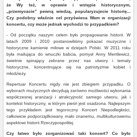
że Wy też, w oprawie i wstępie historycznym,
„przemycacie” pewną wiedzą, popularyzujecie historię...
Czy podobny właśnie cel przyświeca Wam w organizacji
koncertu, czy może jednak wychodzi to przypadkiem?
- Od początku naszym celem było propagowanie historii. W
latach 2009 i 2010 postanowiliśmy pokazać muzyczne i
historyczne kamienie milowe w dziejach Polski. W 2011 roku
była mailująca do wnuczki babcia, pomysł Anny Mentlewicz,
świetnie spinający zebrane przez nas utwory i tematy
historyczne, koncentrujące się na patriotyzmie kobiet i
młodzieży.
Repertuar Koncertu nigdy nie jest zbiegiem przypadku. O
wyborach muzycznych decydują zarówno możliwości wykonania
współczesnej aranżacji i atrakcyjność samego utworu, jak i
kontekst historyczny, w którym pieśń jest osadzona. Najlepszym
tego przykładem jest tegoroczny Koncert Niepodległości,
całkowicie podporządkowany mało znanemu, multikulturowemu
aspektowi historii Rzeczypospolitej.
Czy łatwo było zorganizować taki koncert? Co było