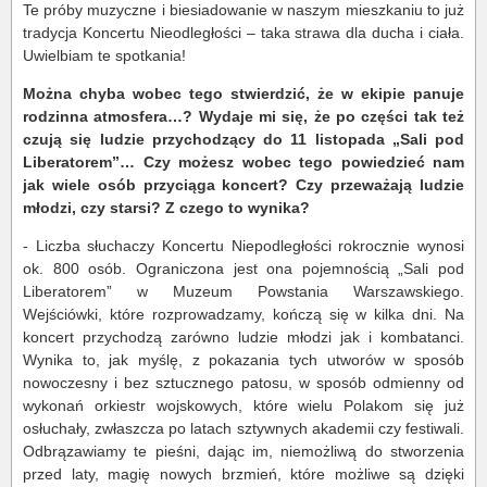
Te próby muzyczne i biesiadowanie w naszym mieszkaniu to już
tradycja Koncertu Nieodległości – taka strawa dla ducha i ciała.
Uwielbiam te spotkania!
Można chyba wobec tego stwierdzić, że w ekipie panuje
rodzinna atmosfera…? Wydaje mi się, że po części tak też
czują się ludzie przychodzący do 11 listopada „Sali pod
Liberatorem”… Czy możesz wobec tego powiedzieć nam
jak wiele osób przyciąga koncert? Czy przeważają ludzie
młodzi, czy starsi? Z czego to wynika?
- Liczba słuchaczy Koncertu Niepodległości rokrocznie wynosi
ok. 800 osób. Ograniczona jest ona pojemnością „Sali pod
Liberatorem” w Muzeum Powstania Warszawskiego.
Wejściówki, które rozprowadzamy, kończą się w kilka dni. Na
koncert przychodzą zarówno ludzie młodzi jak i kombatanci.
Wynika to, jak myślę, z pokazania tych utworów w sposób
nowoczesny i bez sztucznego patosu, w sposób odmienny od
wykonań orkiestr wojskowych, które wielu Polakom się już
osłuchały, zwłaszcza po latach sztywnych akademii czy festiwali.
Odbrązawiamy te pieśni, dając im, niemożliwą do stworzenia
przed laty, magię nowych brzmień, które możliwe są dzięki