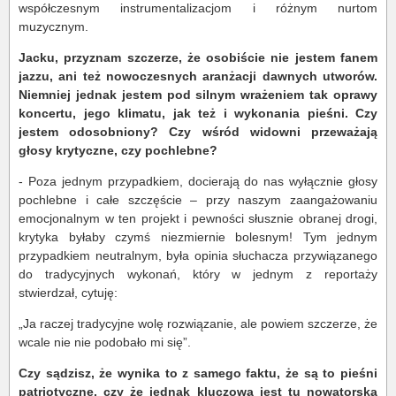
współczesnym instrumentalizacjom i różnym nurtom
muzycznym.
Jacku, przyznam szczerze, że osobiście nie jestem fanem
jazzu, ani też nowoczesnych aranżacji dawnych utworów.
Niemniej jednak jestem pod silnym wrażeniem tak oprawy
koncertu, jego klimatu, jak też i wykonania pieśni. Czy
jestem odosobniony? Czy wśród widowni przeważają
głosy krytyczne, czy pochlebne?
- Poza jednym przypadkiem, docierają do nas wyłącznie głosy
pochlebne i całe szczęście – przy naszym zaangażowaniu
emocjonalnym w ten projekt i pewności słusznie obranej drogi,
krytyka byłaby czymś niezmiernie bolesnym! Tym jednym
przypadkiem neutralnym, była opinia słuchacza przywiązanego
do tradycyjnych wykonań, który w jednym z reportaży
stwierdzał, cytuję:
„Ja raczej tradycyjne wolę rozwiązanie, ale powiem szczerze, że
wcale nie nie podobało mi się”.
Czy sądzisz, że wynika to z samego faktu, że są to pieśni
patriotyczne, czy że jednak kluczowa jest tu nowatorska