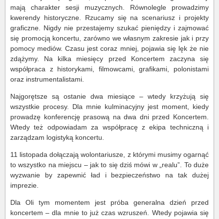
mają charakter sesji muzycznych. Równolegle prowadzimy
kwerendy historyczne. Rzucamy się na scenariusz i projekty
graficzne. Nigdy nie przestajemy szukać pieniędzy i zajmować
się promocją koncertu, zarówno we własnym zakresie jak i przy
pomocy mediów. Czasu jest coraz mniej, pojawia się lęk że nie
zdążymy. Na kilka miesięcy przed Koncertem zaczyna się
współpraca z historykami, filmowcami, grafikami, polonistami
oraz instrumentalistami.
Najgorętsze są ostanie dwa miesiące – wtedy krzyżują się
wszystkie procesy. Dla mnie kulminacyjny jest moment, kiedy
prowadzę konferencję prasową na dwa dni przed Koncertem.
Wtedy też odpowiadam za współpracę z ekipa techniczną i
zarządzam logistyką koncertu.
11 listopada dołączają wolontariusze, z którymi musimy ogarnąć
to wszystko na miejscu – jak to się dziś mówi w „realu”. To duże
wyzwanie by zapewnić ład i bezpieczeństwo na tak dużej
imprezie.
Dla Oli tym momentem jest próba generalna dzień przed
koncertem – dla mnie to już czas wzruszeń. Wtedy pojawia się