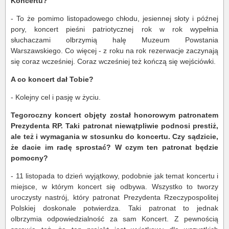
Koncertu?
- To że pomimo listopadowego chłodu, jesiennej słoty i późnej
pory, koncert pieśni patriotycznej rok w rok wypełnia
słuchaczami olbrzymią halę Muzeum Powstania
Warszawskiego. Co więcej - z roku na rok rezerwacje zaczynają
się coraz wcześniej. Coraz wcześniej też kończą się wejściówki.
A co koncert dał Tobie?
- Kolejny cel i pasję w życiu.
Tegoroczny koncert objęty został honorowym patronatem
Prezydenta RP. Taki patronat niewątpliwie podnosi prestiż,
ale też i wymagania w stosunku do koncertu. Czy sądzicie,
że dacie im radę sprostać? W czym ten patronat będzie
pomocny?
- 11 listopada to dzień wyjątkowy, podobnie jak temat koncertu i
miejsce, w którym koncert się odbywa. Wszystko to tworzy
uroczysty nastrój, który patronat Prezydenta Rzeczypospolitej
Polskiej doskonale potwierdza. Taki patronat to jednak
olbrzymia odpowiedzialność za sam Koncert. Z pewnością