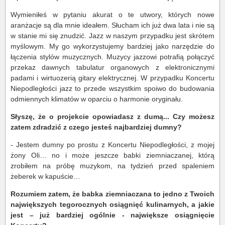
Wymieniłeś w pytaniu akurat o te utwory, których nowe
aranżacje są dla mnie ideałem. Słucham ich już dwa lata i nie są
w stanie mi się znudzić. Jazz w naszym przypadku jest skrótem
myślowym. My go wykorzystujemy bardziej jako narzędzie do
łączenia stylów muzycznych. Muzycy jazzowi potrafią połączyć
przekaz dawnych tabulatur organowych z elektronicznymi
padami i wirtuozerią gitary elektrycznej. W przypadku Koncertu
Niepodległości jazz to przede wszystkim spoiwo do budowania
odmiennych klimatów w oparciu o harmonie oryginału.
Słyszę, że o projekcie opowiadasz z dumą... Czy możesz
zatem zdradzić z czego jesteś najbardziej dumny?
- Jestem dumny po prostu z Koncertu Niepodległości, z mojej
żony Oli… no i może jeszcze babki ziemniaczanej, którą
zrobiłem na próbę muzykom, na tydzień przed spaleniem
żeberek w kapuście…
Rozumiem zatem, że babka ziemniaczana to jedno z Twoich
największych tegorocznych osiągnięć kulinarnych, a jakie
jest – już bardziej ogólnie - największe osiągnięcie