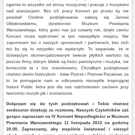
ogarnia to wszystko od strony muzycznej i pracuje z muzykami
nad aranżacjami. Bez ich pracy Koncert po prostu by nie
powstał! Osobne podziękowania należą się Janowi
Ołdakowskiemu, dyrektorowi Muzeum Powstania
Warszawskiego, który gości nas już czwarty rok, dzięki czemu
Koncert może wybrzmieć w tym niezwykłym miejscu. Nie
zapominam też o naszych sponsorach i partnerach, bez nich
też by się to wszystko nie wydarzyło. To wspaniałe, że w
dzisiejszym skomercjalizowanym świecie płytkich wartości są
jeszcze firmy, którym bliskie są treści patriotyczne i muzyka, nie
koniecznie ta z tzw. mainstreamu. Chciałbym podziękować
również dwóm historykom - tobie Piotrze i Piotrowi Pacakowi, za
to że pomagacie nam w odkrywaniu niezwykle inspirującej
historii Polski, która jest dla nas natchnieniem zarówno przy
tworzeniu muzyki jak i scenariusza.
Dołączam się do tych podziękowań i Tobie również
serdecznie dziękuję za rozmowę. Naszych Czytelników zaś
gorąco zapraszam na IV Koncert Niepodległości w Muzeum
Powstania Warszawskiego 11 listopada 2012 na godzinę
20.00. Zapraszamy, aby wspólnie świętować i cieszyć