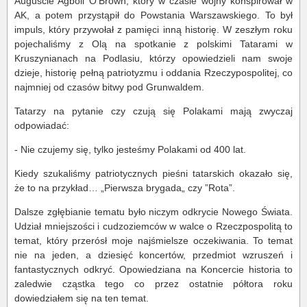
Auguście Agboli O’Brown, który w czasie wojny konspirował w
AK, a potem przystąpił do Powstania Warszawskiego. To był
impuls, który przywołał z pamięci inną historię. W zeszłym roku
pojechaliśmy z Olą na spotkanie z polskimi Tatarami w
Kruszynianach na Podlasiu, którzy opowiedzieli nam swoje
dzieje, historię pełną patriotyzmu i oddania Rzeczypospolitej, co
najmniej od czasów bitwy pod Grunwaldem.
Tatarzy na pytanie czy czują się Polakami mają zwyczaj
odpowiadać:
- Nie czujemy się, tylko jesteśmy Polakami od 400 lat.
Kiedy szukaliśmy patriotycznych pieśni tatarskich okazało się,
że to na przykład… „Pierwsza brygada„ czy ”Rota”.
Dalsze zgłębianie tematu było niczym odkrycie Nowego Świata.
Udział mniejszości i cudzoziemców w walce o Rzeczpospolitą to
temat, który przerósł moje najśmielsze oczekiwania. To temat
nie na jeden, a dziesięć koncertów, przedmiot wzruszeń i
fantastycznych odkryć. Opowiedziana na Koncercie historia to
zaledwie cząstka tego co przez ostatnie półtora roku
dowiedziałem się na ten temat.