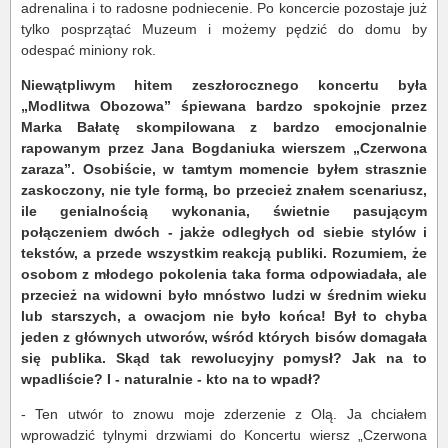
adrenalina i to radosne podniecenie. Po koncercie pozostaje już
tylko posprzątać Muzeum i możemy pędzić do domu by
odespać miniony rok.
Niewątpliwym hitem zeszłorocznego koncertu była
„Modlitwa Obozowa” śpiewana bardzo spokojnie przez
Marka Bałatę skompilowana z bardzo emocjonalnie
rapowanym przez Jana Bogdaniuka wierszem „Czerwona
zaraza”. Osobiście, w tamtym momencie byłem strasznie
zaskoczony, nie tyle formą, bo przecież znałem scenariusz,
ile genialnością wykonania, świetnie pasującym
połączeniem dwóch - jakże odległych od siebie stylów i
tekstów, a przede wszystkim reakcją publiki. Rozumiem, że
osobom z młodego pokolenia taka forma odpowiadała, ale
przecież na widowni było mnóstwo ludzi w średnim wieku
lub starszych, a owacjom nie było końca! Był to chyba
jeden z głównych utworów, wśród których bisów domagała
się publika. Skąd tak rewolucyjny pomysł? Jak na to
wpadliście? I - naturalnie - kto na to wpadł?
- Ten utwór to znowu moje zderzenie z Olą. Ja chciałem
wprowadzić tylnymi drzwiami do Koncertu wiersz „Czerwona