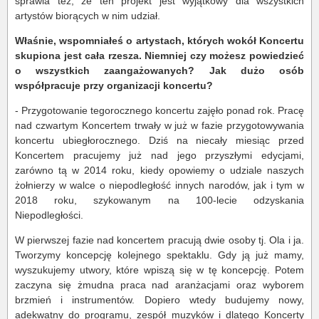
sprawia też, że ten projekt jest wyjątkowy dla wszystkich
artystów biorących w nim udział.
Właśnie, wspomniałeś o artystach, których wokół Koncertu
skupiona jest cała rzesza. Niemniej czy możesz powiedzieć
o wszystkich zaangażowanych? Jak dużo osób
współpracuje przy organizacji koncertu?
- Przygotowanie tegorocznego koncertu zajęło ponad rok. Pracę
nad czwartym Koncertem trwały w już w fazie przygotowywania
koncertu ubiegłorocznego. Dziś na niecały miesiąc przed
Koncertem pracujemy już nad jego przyszłymi edycjami,
zarówno tą w 2014 roku, kiedy opowiemy o udziale naszych
żołnierzy w walce o niepodległość innych narodów, jak i tym w
2018 roku, szykowanym na 100-lecie odzyskania
Niepodległości.
W pierwszej fazie nad koncertem pracują dwie osoby tj. Ola i ja.
Tworzymy koncepcję kolejnego spektaklu. Gdy ją już mamy,
wyszukujemy utwory, które wpiszą się w tę koncepcję. Potem
zaczyna się żmudna praca nad aranżacjami oraz wyborem
brzmień i instrumentów. Dopiero wtedy budujemy nowy,
adekwatny do programu, zespół muzyków i dlatego Koncerty