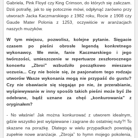
Gabriela, Pink Floyd czy King Crimson, do których się zaliczam.
Dziś potrafię, jak to się potocznie mówi, odpłynąć zarówno przy
utworach Jacka Kaczmarskiego z 1982 roku, Rocie z 1908 czy
Gaude Mater Polonia z 1253, oczywiście w aranżacjach
naszych muzyków.
W tym miejscu, pozwolisz, kolejne pytanie. Sięgacie
czasem po pieśni obrosłe legendą konkretnego
wykonawcy. We mnie, fanie Kaczmarskiego i jego
twórczości, umieszczenie w repertuarze zeszłorocznego
koncertu „Zbroi” wzbudziło początkowo mieszane
uczucia... Czy nie boicie się, że pasjonatom tego rodzaju
utworów Wasze wykonania mogą nie przypaść do gustu?
Czy nie obawiacie się sięgając po nie, że przerabianie,
wyśpiewywanie w inny sposób takich pieśni może być źle
odebrane, bądź uznane za chęć „konkurowania” z
oryginałem?
- No właśnie! Jak można konkurować z utworem idealnym,
gdzie wszystko jest wyśpiewane i zagrane do ostatniej nuty?! To
skazane na porażkę. Dlatego w wielu przypadkach powstają
zupełnie nowe aranżacje. „Zbroja” to hymn mojego pokolenia,