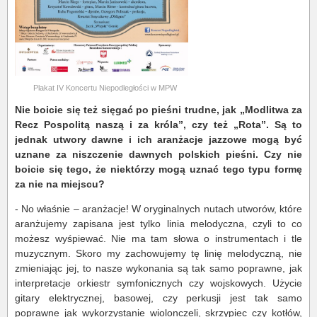
Plakat IV Koncertu Niepodległości w MPW
Nie boicie się też sięgać po pieśni trudne, jak „Modlitwa za
Recz Pospolitą naszą i za króla”, czy też „Rota”. Są to
jednak utwory dawne i ich aranżacje jazzowe mogą być
uznane za niszczenie dawnych polskich pieśni. Czy nie
boicie się tego, że niektórzy mogą uznać tego typu formę
za nie na miejscu?
- No właśnie – aranżacje! W oryginalnych nutach utworów, które
aranżujemy zapisana jest tylko linia melodyczna, czyli to co
możesz wyśpiewać. Nie ma tam słowa o instrumentach i tle
muzycznym. Skoro my zachowujemy tę linię melodyczną, nie
zmieniając jej, to nasze wykonania są tak samo poprawne, jak
interpretacje orkiestr symfonicznych czy wojskowych. Użycie
gitary elektrycznej, basowej, czy perkusji jest tak samo
poprawne jak wykorzystanie wiolonczeli, skrzypiec czy kotłów,