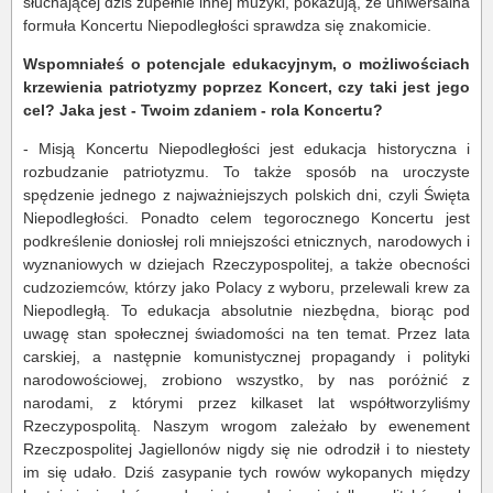
słuchającej dziś zupełnie innej muzyki, pokazują, że uniwersalna
formuła Koncertu Niepodległości sprawdza się znakomicie.
Wspomniałeś o potencjale edukacyjnym, o możliwościach
krzewienia patriotyzmy poprzez Koncert, czy taki jest jego
cel? Jaka jest - Twoim zdaniem - rola Koncertu?
- Misją Koncertu Niepodległości jest edukacja historyczna i
rozbudzanie patriotyzmu. To także sposób na uroczyste
spędzenie jednego z najważniejszych polskich dni, czyli Święta
Niepodległości. Ponadto celem tegorocznego Koncertu jest
podkreślenie doniosłej roli mniejszości etnicznych, narodowych i
wyznaniowych w dziejach Rzeczypospolitej, a także obecności
cudzoziemców, którzy jako Polacy z wyboru, przelewali krew za
Niepodległą. To edukacja absolutnie niezbędna, biorąc pod
uwagę stan społecznej świadomości na ten temat. Przez lata
carskiej, a następnie komunistycznej propagandy i polityki
narodowościowej, zrobiono wszystko, by nas poróżnić z
narodami, z którymi przez kilkaset lat współtworzyliśmy
Rzeczypospolitą. Naszym wrogom zależało by ewenement
Rzeczpospolitej Jagiellonów nigdy się nie odrodził i to niestety
im się udało. Dziś zasypanie tych rowów wykopanych między