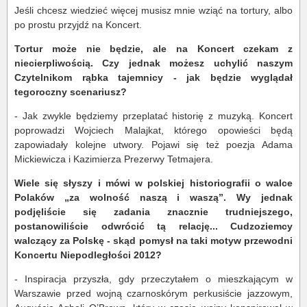
Jeśli chcesz wiedzieć więcej musisz mnie wziąć na tortury, albo
po prostu przyjdź na Koncert.
Tortur może nie będzie, ale na Koncert czekam z
niecierpliwością. Czy jednak możesz uchylić naszym
Czytelnikom rąbka tajemnicy - jak będzie wyglądał
tegoroczny scenariusz?
- Jak zwykle będziemy przeplatać historię z muzyką. Koncert
poprowadzi Wojciech Malajkat, którego opowieści będą
zapowiadały kolejne utwory. Pojawi się też poezja Adama
Mickiewicza i Kazimierza Prezerwy Tetmajera.
Wiele się słyszy i mówi w polskiej historiografii o walce
Polaków „za wolność naszą i waszą”. Wy jednak
podjęliście się zadania znacznie trudniejszego,
postanowiliście odwrócić tą relację... Cudzoziemcy
walczący za Polskę - skąd pomysł na taki motyw przewodni
Koncertu Niepodległości 2012?
- Inspiracja przyszła, gdy przeczytałem o mieszkającym w
Warszawie przed wojną czarnoskórym perkusiście jazzowym,