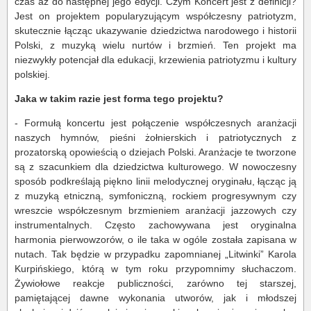
czas aż do następnej jego edycji. Czym Koncert jest z definicji?
Jest on projektem popularyzującym współczesny patriotyzm,
skutecznie łącząc ukazywanie dziedzictwa narodowego i historii
Polski, z muzyką wielu nurtów i brzmień. Ten projekt ma
niezwykły potencjał dla edukacji, krzewienia patriotyzmu i kultury
polskiej.
Jaka w takim razie jest forma tego projektu?
- Formułą koncertu jest połączenie współczesnych aranżacji
naszych hymnów, pieśni żołnierskich i patriotycznych z
prozatorską opowieścią o dziejach Polski. Aranżacje te tworzone
są z szacunkiem dla dziedzictwa kulturowego. W nowoczesny
sposób podkreślają piękno linii melodycznej oryginału, łącząc ją
z muzyką etniczną, symfoniczną, rockiem progresywnym czy
wreszcie współczesnym brzmieniem aranżacji jazzowych czy
instrumentalnych. Często zachowywana jest oryginalna
harmonia pierwowzorów, o ile taka w ogóle została zapisana w
nutach. Tak będzie w przypadku zapomnianej „Litwinki” Karola
Kurpińskiego, którą w tym roku przypomnimy słuchaczom.
Żywiołowe reakcje publiczności, zarówno tej starszej,
pamiętającej dawne wykonania utworów, jak i młodszej