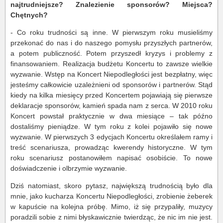
najtrudniejsze? Znalezienie sponsorów? Miejsca?
Chętnych?
- Co roku trudności są inne. W pierwszym roku musieliśmy
przekonać do nas i do naszego pomysłu przyszłych partnerów,
a potem publiczność. Potem przyszedł kryzys i problemy z
finansowaniem. Realizacja budżetu Koncertu to zawsze wielkie
wyzwanie. Wstęp na Koncert Niepodległości jest bezpłatny, więc
jesteśmy całkowicie uzależnieni od sponsorów i partnerów. Stąd
kiedy na kilka miesięcy przed Koncertem pojawiają się pierwsze
deklaracje sponsorów, kamień spada nam z serca. W 2010 roku
Koncert powstał praktycznie w dwa miesiące – tak późno
dostaliśmy pieniądze. W tym roku z kolei pojawiło się nowe
wyzwanie. W pierwszych 3 edycjach Koncertu określałem ramy i
treść scenariusza, prowadząc kwerendy historyczne. W tym
roku scenariusz postanowiłem napisać osobiście. To nowe
doświadczenie i olbrzymie wyzwanie.
Dziś natomiast, skoro pytasz, największą trudnością było dla
mnie, jako kucharza Koncertu Niepodległości, zrobienie żeberek
w kapuście na kolejna próbę. Mimo, iż się przypaliły, muzycy
poradzili sobie z nimi błyskawicznie twierdząc, że nic im nie jest.