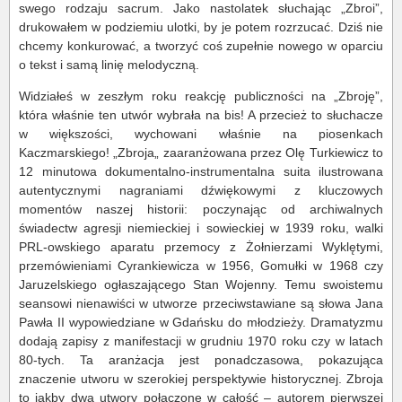
swego rodzaju sacrum. Jako nastolatek słuchając „Zbroi”,
drukowałem w podziemiu ulotki, by je potem rozrzucać. Dziś nie
chcemy konkurować, a tworzyć coś zupełnie nowego w oparciu
o tekst i samą linię melodyczną.
Widziałeś w zeszłym roku reakcję publiczności na „Zbroję”,
która właśnie ten utwór wybrała na bis! A przecież to słuchacze
w większości, wychowani właśnie na piosenkach
Kaczmarskiego! „Zbroja„ zaaranżowana przez Olę Turkiewicz to
12 minutowa dokumentalno-instrumentalna suita ilustrowana
autentycznymi nagraniami dźwiękowymi z kluczowych
momentów naszej historii: poczynając od archiwalnych
świadectw agresji niemieckiej i sowieckiej w 1939 roku, walki
PRL-owskiego aparatu przemocy z Żołnierzami Wyklętymi,
przemówieniami Cyrankiewicza w 1956, Gomułki w 1968 czy
Jaruzelskiego ogłaszającego Stan Wojenny. Temu swoistemu
seansowi nienawiści w utworze przeciwstawiane są słowa Jana
Pawła II wypowiedziane w Gdańsku do młodzieży. Dramatyzmu
dodają zapisy z manifestacji w grudniu 1970 roku czy w latach
80-tych. Ta aranżacja jest ponadczasowa, pokazująca
znaczenie utworu w szerokiej perspektywie historycznej. Zbroja
to jakby dwa utwory połączone w całość – autorem pierwszej