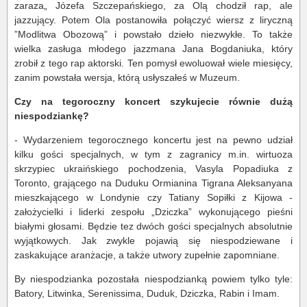
zaraza„ Józefa Szczepańskiego, za Olą chodził rap, ale
jazzujący. Potem Ola postanowiła połączyć wiersz z liryczną
”Modlitwa Obozową” i powstało dzieło niezwykłe. To także
wielka zasługa młodego jazzmana Jana Bogdaniuka, który
zrobił z tego rap aktorski. Ten pomysł ewoluował wiele miesięcy,
zanim powstała wersja, którą usłyszałeś w Muzeum.
Czy na tegoroczny koncert szykujecie równie dużą
niespodziankę?
- Wydarzeniem tegorocznego koncertu jest na pewno udział
kilku gości specjalnych, w tym z zagranicy m.in. wirtuoza
skrzypiec ukraińskiego pochodzenia, Vasyla Popadiuka z
Toronto, grającego na Duduku Ormianina Tigrana Aleksanyana
mieszkającego w Londynie czy Tatiany Sopiłki z Kijowa -
założycielki i liderki zespołu „Dziczka” wykonującego pieśni
białymi głosami. Będzie tez dwóch gości specjalnych absolutnie
wyjątkowych. Jak zwykle pojawią się niespodziewane i
zaskakujące aranżacje, a także utwory zupełnie zapomniane.
By niespodzianka pozostała niespodzianką powiem tylko tyle:
Batory, Litwinka, Serenissima, Duduk, Dziczka, Rabin i Imam.