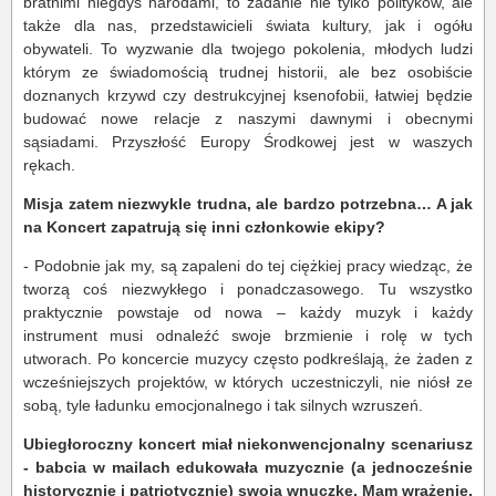
bratnimi niegdyś narodami, to zadanie nie tylko polityków, ale
także dla nas, przedstawicieli świata kultury, jak i ogółu
obywateli. To wyzwanie dla twojego pokolenia, młodych ludzi
którym ze świadomością trudnej historii, ale bez osobiście
doznanych krzywd czy destrukcyjnej ksenofobii, łatwiej będzie
budować nowe relacje z naszymi dawnymi i obecnymi
sąsiadami. Przyszłość Europy Środkowej jest w waszych
rękach.
Misja zatem niezwykle trudna, ale bardzo potrzebna… A jak
na Koncert zapatrują się inni członkowie ekipy?
- Podobnie jak my, są zapaleni do tej ciężkiej pracy wiedząc, że
tworzą coś niezwykłego i ponadczasowego. Tu wszystko
praktycznie powstaje od nowa – każdy muzyk i każdy
instrument musi odnaleźć swoje brzmienie i rolę w tych
utworach. Po koncercie muzycy często podkreślają, że żaden z
wcześniejszych projektów, w których uczestniczyli, nie niósł ze
sobą, tyle ładunku emocjonalnego i tak silnych wzruszeń.
Ubiegłoroczny koncert miał niekonwencjonalny scenariusz
- babcia w mailach edukowała muzycznie (a jednocześnie
historycznie i patriotycznie) swoją wnuczkę. Mam wrażenie,