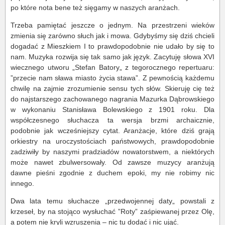
po które nota bene też sięgamy w naszych aranżach.
Trzeba pamiętać jeszcze o jednym. Na przestrzeni wieków
zmienia się zarówno słuch jak i mowa. Gdybyśmy się dziś chcieli
dogadać z Mieszkiem I to prawdopodobnie nie udało by się to
nam. Muzyka rozwija się tak samo jak język. Zacytuję słowa XVI
wiecznego utworu „Stefan Batory„ z tegorocznego repertuaru:
”przecie nam sława miasto życia stawa”. Z pewnością każdemu
chwilę na zajmie zrozumienie sensu tych słów. Skieruję cię też
do najstarszego zachowanego nagrania Mazurka Dąbrowskiego
w wykonaniu Stanisława Bolewskiego z 1901 roku. Dla
współczesnego słuchacza ta wersja brzmi archaicznie,
podobnie jak wcześniejszy cytat. Aranżacje, które dziś grają
orkiestry na uroczystościach państwowych, prawdopodobnie
zadziwiły by naszymi pradziadów nowatorstwem, a niektórych
może nawet zbulwersowały. Od zawsze muzycy aranżują
dawne pieśni zgodnie z duchem epoki, my nie robimy nic
innego.
Dwa lata temu słuchacze „przedwojennej daty„ powstali z
krzeseł, by na stojąco wysłuchać ”Roty” zaśpiewanej przez Olę,
a potem nie kryli wzruszenia – nic tu dodać i nic ująć.