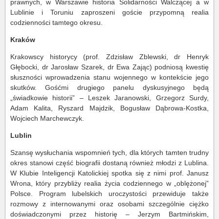
prawnych, w Warszawie historia Solidarności Walczącej a w
Lublinie i Toruniu zaproszeni goście przypomną realia
codzienności tamtego okresu.
Kraków
Krakowscy historycy (prof. Zdzisław Zblewski, dr Henryk
Głębocki, dr Jarosław Szarek, dr Ewa Zając) podniosą kwestię
słuszności wprowadzenia stanu wojennego w kontekście jego
skutków. Gośćmi drugiego panelu dyskusyjnego będą
„świadkowie historii” – Leszek Jaranowski, Grzegorz Surdy,
Adam Kalita, Ryszard Majdzik, Bogusław Dąbrowa-Kostka,
Wojciech Marchewczyk.
Lublin
Szansę wysłuchania wspomnień tych, dla których tamten trudny
okres stanowi część biografii dostaną również młodzi z Lublina.
W Klubie Inteligencji Katolickiej spotka się z nimi prof. Janusz
Wrona, który przybliży realia życia codziennego w „oblężonej”
Polsce. Program lubelskich uroczystości przewiduje także
rozmowy z internowanymi oraz osobami szczególnie ciężko
doświadczonymi przez historię – Jerzym Bartmińskim,