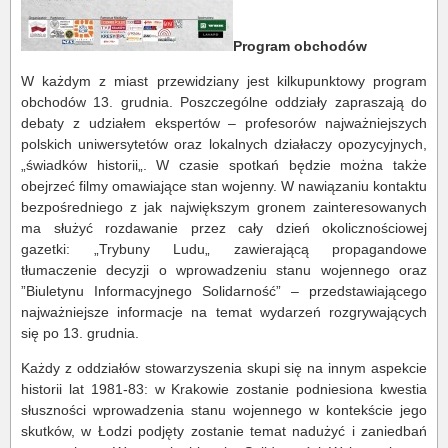
Program obchodów
W każdym z miast przewidziany jest kilkupunktowy program
obchodów 13. grudnia. Poszczególne oddziały zapraszają do
debaty z udziałem ekspertów – profesorów najważniejszych
polskich uniwersytetów oraz lokalnych działaczy opozycyjnych,
„świadków historii„. W czasie spotkań będzie można także
obejrzeć filmy omawiające stan wojenny. W nawiązaniu kontaktu
bezpośredniego z jak największym gronem zainteresowanych
ma służyć rozdawanie przez cały dzień okolicznościowej
gazetki: „Trybuny Ludu„ zawierającą propagandowe
tłumaczenie decyzji o wprowadzeniu stanu wojennego oraz
”Biuletynu Informacyjnego Solidarność” – przedstawiającego
najważniejsze informacje na temat wydarzeń rozgrywających
się po 13. grudnia.
Każdy z oddziałów stowarzyszenia skupi się na innym aspekcie
historii lat 1981-83: w Krakowie zostanie podniesiona kwestia
słuszności wprowadzenia stanu wojennego w kontekście jego
skutków, w Łodzi podjęty zostanie temat nadużyć i zaniedbań