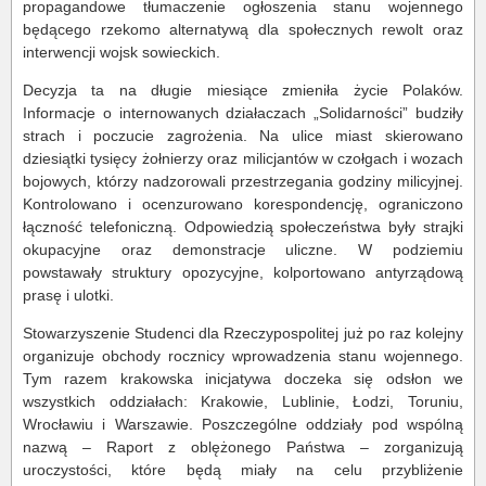
propagandowe tłumaczenie ogłoszenia stanu wojennego
będącego rzekomo alternatywą dla społecznych rewolt oraz
interwencji wojsk sowieckich.
Decyzja ta na długie miesiące zmieniła życie Polaków.
Informacje o internowanych działaczach „Solidarności” budziły
strach i poczucie zagrożenia. Na ulice miast skierowano
dziesiątki tysięcy żołnierzy oraz milicjantów w czołgach i wozach
bojowych, którzy nadzorowali przestrzegania godziny milicyjnej.
Kontrolowano i ocenzurowano korespondencję, ograniczono
łączność telefoniczną. Odpowiedzią społeczeństwa były strajki
okupacyjne oraz demonstracje uliczne. W podziemiu
powstawały struktury opozycyjne, kolportowano antyrządową
prasę i ulotki.
Stowarzyszenie Studenci dla Rzeczypospolitej już po raz kolejny
organizuje obchody rocznicy wprowadzenia stanu wojennego.
Tym razem krakowska inicjatywa doczeka się odsłon we
wszystkich oddziałach: Krakowie, Lublinie, Łodzi, Toruniu,
Wrocławiu i Warszawie. Poszczególne oddziały pod wspólną
nazwą – Raport z oblężonego Państwa – zorganizują
uroczystości, które będą miały na celu przybliżenie