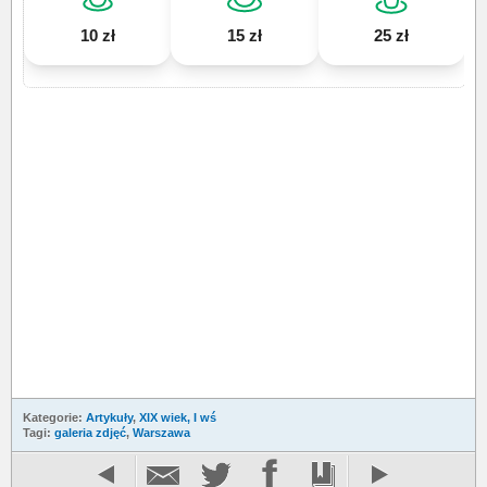
10 zł
15 zł
25 zł
Kategorie:
Artykuły
,
XIX wiek, I wś
Tagi:
galeria zdjęć
,
Warszawa