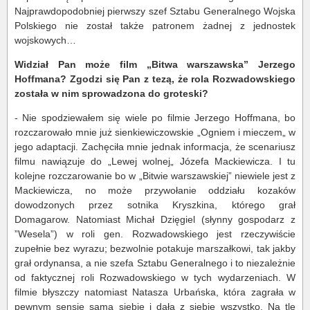
Najprawdopodobniej pierwszy szef Sztabu Generalnego Wojska
Polskiego nie został także patronem żadnej z jednostek
wojskowych…
Widział Pan może film „Bitwa warszawska” Jerzego
Hoffmana? Zgodzi się Pan z tezą, że rola Rozwadowskiego
została w nim sprowadzona do groteski?
- Nie spodziewałem się wiele po filmie Jerzego Hoffmana, bo
rozczarowało mnie już sienkiewiczowskie „Ogniem i mieczem„ w
jego adaptacji. Zachęciła mnie jednak informacja, że scenariusz
filmu nawiązuje do „Lewej wolnej„ Józefa Mackiewicza. I tu
kolejne rozczarowanie bo w „Bitwie warszawskiej” niewiele jest z
Mackiewicza, no może przywołanie oddziału kozaków
dowodzonych przez sotnika Kryszkina, którego grał
Domagarow. Natomiast Michał Dzięgiel (słynny gospodarz z
”Wesela”) w roli gen. Rozwadowskiego jest rzeczywiście
zupełnie bez wyrazu; bezwolnie potakuje marszałkowi, tak jakby
grał ordynansa, a nie szefa Sztabu Generalnego i to niezależnie
od faktycznej roli Rozwadowskiego w tych wydarzeniach. W
filmie błyszczy natomiast Natasza Urbańska, która zagrała w
pewnym sensie samą siebie i dała z siebie wszystko. Na tle