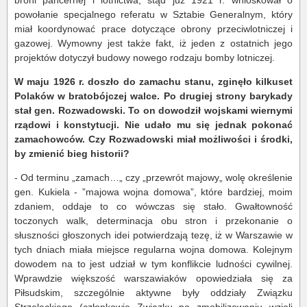
broni pancernej i lotnictwa, stąd już 1921 r. wnioskował o
powołanie specjalnego referatu w Sztabie Generalnym, który
miał koordynować prace dotyczące obrony przeciwlotniczej i
gazowej. Wymowny jest także fakt, iż jeden z ostatnich jego
projektów dotyczył budowy nowego rodzaju bomby lotniczej.
W maju 1926 r. doszło do zamachu stanu, zginęło kilkuset
Polaków w bratobójczej walce. Po drugiej strony barykady
stał gen. Rozwadowski. To on dowodził wojskami wiernymi
rządowi i konstytucji. Nie udało mu się jednak pokonać
zamachowców. Czy Rozwadowski miał możliwości i środki,
by zmienić bieg historii?
- Od terminu „zamach…„ czy „przewrót majowy„ wolę określenie
gen. Kukiela - ”majowa wojna domowa”, które bardziej, moim
zdaniem, oddaje to co wówczas się stało. Gwałtowność
toczonych walk, determinacja obu stron i przekonanie o
słuszności głoszonych idei potwierdzają tezę, iż w Warszawie w
tych dniach miała miejsce regularna wojna domowa. Kolejnym
dowodem na to jest udział w tym konflikcie ludności cywilnej.
Wprawdzie większość warszawiaków opowiedziała się za
Piłsudskim, szczególnie aktywne były oddziały Związku