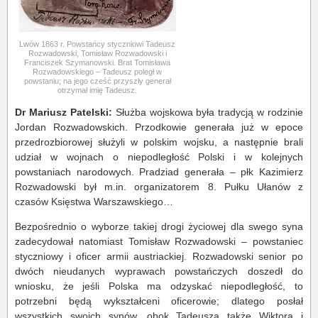
Lwów 1863 r. Powstańcy styczniowi Tadeusz
Rozwadowski, Tomisław Rozwadowski i
Franciszek Szymanowski. Brat Tomisława
Rozwadowskiego – Tadeusz poległ w
powstaniu; na jego cześć przyszły generał
otrzymał imię Tadeusz.
Dr Mariusz Patelski:
Służba wojskowa była tradycją w rodzinie
Jordan Rozwadowskich. Przodkowie generała już w epoce
przedrozbiorowej służyli w polskim wojsku, a następnie brali
udział w wojnach o niepodległość Polski i w kolejnych
powstaniach narodowych. Pradziad generała – płk Kazimierz
Rozwadowski był m.in. organizatorem 8. Pułku Ułanów z
czasów Księstwa Warszawskiego…
Bezpośrednio o wyborze takiej drogi życiowej dla swego syna
zadecydował natomiast Tomisław Rozwadowski – powstaniec
styczniowy i oficer armii austriackiej. Rozwadowski senior po
dwóch nieudanych wyprawach powstańczych doszedł do
wniosku, że jeśli Polska ma odzyskać niepodległość, to
potrzebni będą wykształceni oficerowie; dlatego posłał
wszystkich swoich synów, obok Tadeusza także Wiktora i