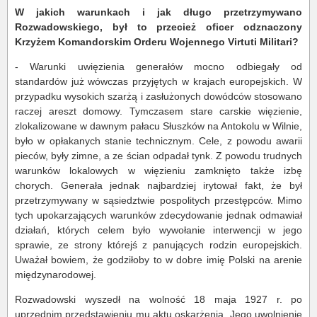
W jakich warunkach i jak długo przetrzymywano
Rozwadowskiego, był to przecież oficer odznaczony
Krzyżem Komandorskim Orderu Wojennego Virtuti Militari?
- Warunki uwięzienia generałów mocno odbiegały od
standardów już wówczas przyjętych w krajach europejskich. W
przypadku wysokich szarżą i zasłużonych dowódców stosowano
raczej areszt domowy. Tymczasem stare carskie więzienie,
zlokalizowane w dawnym pałacu Słuszków na Antokolu w Wilnie,
było w opłakanych stanie technicznym. Cele, z powodu awarii
pieców, były zimne, a ze ścian odpadał tynk. Z powodu trudnych
warunków lokalowych w więzieniu zamknięto także izbę
chorych. Generała jednak najbardziej irytował fakt, że był
przetrzymywany w sąsiedztwie pospolitych przestępców. Mimo
tych upokarzających warunków zdecydowanie jednak odmawiał
działań, których celem było wywołanie interwencji w jego
sprawie, ze strony którejś z panujących rodzin europejskich.
Uważał bowiem, że godziłoby to w dobre imię Polski na arenie
międzynarodowej.
Rozwadowski wyszedł na wolność 18 maja 1927 r. po
uprzednim przedstawieniu mu aktu oskarżenia. Jego uwolnienie