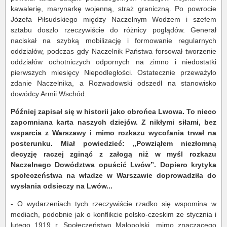
kawalerię, marynarkę wojenną, straż graniczną. Po powrocie
Józefa Piłsudskiego między Naczelnym Wodzem i szefem
sztabu doszło rzeczywiście do różnicy poglądów. Generał
naciskał na szybką mobilizację i formowanie regularnych
oddziałów, podczas gdy Naczelnik Państwa forsował tworzenie
oddziałów ochotniczych odpornych na zimno i niedostatki
pierwszych miesięcy Niepodległości. Ostatecznie przeważyło
zdanie Naczelnika, a Rozwadowski odszedł na stanowisko
dowódcy Armii Wschód.
Później zapisał się w historii jako obrońca Lwowa. To nieco
zapomniana karta naszych dziejów. Z nikłymi siłami, bez
wsparcia z Warszawy i mimo rozkazu wycofania trwał na
posterunku. Miał powiedzieć: „Powziąłem niezłomną
decyzję raczej zginąć z załogą niż w myśl rozkazu
Naczelnego Dowództwa opuścić Lwów”. Dopiero krytyka
społeczeństwa na władze w Warszawie doprowadziła do
wysłania odsieczy na Lwów...
- O wydarzeniach tych rzeczywiście rzadko się wspomina w
mediach, podobnie jak o konflikcie polsko-czeskim ze stycznia i
lutego 1919 r. Społeczeństwo Małopolski, mimo znaczącego