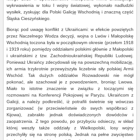
wykrwawienia w toku I wojny światowej, wykonało nadludzki
wysiłek, zyskując dla Polski Galicję Wschodnią i znaczną część
Śląska Cieszyńskiego.
Biorąc pod uwagę konflikt z Ukraińcami: w efekcie powziętych
przez Naczelnego Wodza decyzji, wojna o Lwów i Małopolskę
Wschodnią toczona była w początkowym okresie (przełom 1918
i 1919 roku) pomiędzy oddziałami polskimi głównie z Małopolski
i ukraińskimi z tzw. Zachodnioukraińskiej Republiki Ludowej.
Ponieważ Ukraińcy zdecydowali się na powszechną mobilizację,
ich armia trzykrotnie przewyższyła liczebnie siły polskiej Armii
Wschód. Tak dużych oddziałów Rozwadowski nie mógł
pokonać, ale szachował je z powodzeniem, broniąc Lwowa.
Miało to istotne znaczenie w związku z toczącymi się
rozmowami na Konferencji Pokojowej w Paryżu. Ukraińcom z
Galicji, a należy podkreślić, iż potrafili świetnie się wówczas
zorganizować (w przeciwieństwie do swych współbraci z
Kijowa), zabrakło jednak doświadczonych dowódców i
zaopatrzenia. Z tego powodu, po przybyciu odsieczy, w skład
której weszły także oddziały z Wielkopolski, losy wojny
przechyliły się na stronę polską. Jednak na pełne zwycięstwo