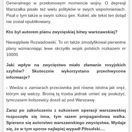
Generalnego w przełomowym momencie wojny. O depresji
Marszałka pisało też wielu polityków w swych wspomnieniach.
Pisał o tym także w swym szkicu gen. Kukiel, ale tekst ten dotąd
nie został opublikowany.
Kto był autorem planu zwycięskiej bitwy warszawskiej?
Niewątpliwie Rozwadowski. To on także zmodyfikował pierwotne
plany wzmacniając lewe skrzydło wojsk polskich rozkazem nr
10000.
Jaki wpływ na zwycięstwo miało złamanie rosyjskich
szyfrów? Skutecznie wykorzystano przechwycone
informacje?
- Wiedza o zamiarach przeciwnika jest równie istotna jak oręż,
którym się walczy. Bronią tą trzeba jednak umieć się posłużyć,
tymczasem bolszewicy doszli aż pod Warszawę.
Zaraz po zakończeniu z sukcesem operacji warszawskiej
rozpoczęła się inna, tym razem propagandowa walka.
Spierano się autorstwo warszawskiego zwycięstwa. Wydaje
się, że w tym sporze najlepiej wypadł Piłsudski....