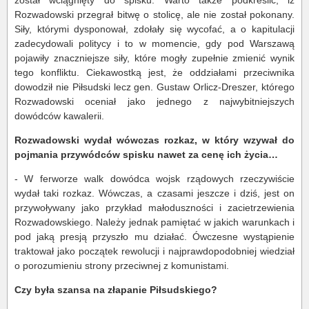
został wciągnięty do spisku. Warto także podkreślić, iż
Rozwadowski przegrał bitwę o stolicę, ale nie został pokonany.
Siły, którymi dysponował, zdołały się wycofać, a o kapitulacji
zadecydowali politycy i to w momencie, gdy pod Warszawą
pojawiły znaczniejsze siły, które mogły zupełnie zmienić wynik
tego konfliktu. Ciekawostką jest, że oddziałami przeciwnika
dowodził nie Piłsudski lecz gen. Gustaw Orlicz-Dreszer, którego
Rozwadowski oceniał jako jednego z najwybitniejszych
dowódców kawalerii.
Rozwadowski wydał wówczas rozkaz, w który wzywał do
pojmania przywódców spisku nawet za cenę ich życia…
- W ferworze walk dowódca wojsk rządowych rzeczywiście
wydał taki rozkaz. Wówczas, a czasami jeszcze i dziś, jest on
przywoływany jako przykład małoduszności i zacietrzewienia
Rozwadowskiego. Należy jednak pamiętać w jakich warunkach i
pod jaką presją przyszło mu działać. Ówczesne wystąpienie
traktował jako początek rewolucji i najprawdopodobniej wiedział
o porozumieniu strony przeciwnej z komunistami.
Czy była szansa na złapanie Piłsudskiego?