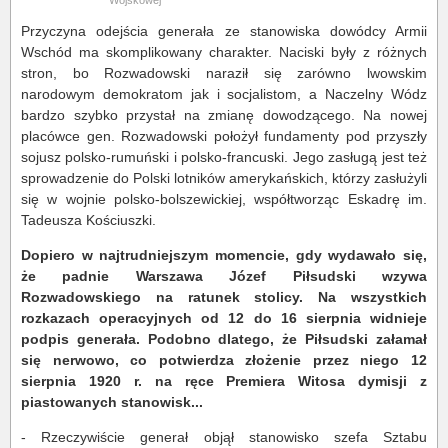
Wojskowej
Przyczyna odejścia generała ze stanowiska dowódcy Armii
Wschód ma skomplikowany charakter. Naciski były z różnych
stron, bo Rozwadowski naraził się zarówno lwowskim
narodowym demokratom jak i socjalistom, a Naczelny Wódz
bardzo szybko przystał na zmianę dowodzącego. Na nowej
placówce gen. Rozwadowski położył fundamenty pod przyszły
sojusz polsko-rumuński i polsko-francuski. Jego zasługą jest też
sprowadzenie do Polski lotników amerykańskich, którzy zasłużyli
się w wojnie polsko-bolszewickiej, współtworząc Eskadrę im.
Tadeusza Kościuszki.
Dopiero w najtrudniejszym momencie, gdy wydawało się,
że padnie Warszawa Józef Piłsudski wzywa
Rozwadowskiego na ratunek stolicy. Na wszystkich
rozkazach operacyjnych od 12 do 16 sierpnia widnieje
podpis generała. Podobno dlatego, że Piłsudski załamał
się nerwowo, co potwierdza złożenie przez niego 12
sierpnia 1920 r. na ręce Premiera Witosa dymisji z
piastowanych stanowisk...
- Rzeczywiście generał objął stanowisko szefa Sztabu