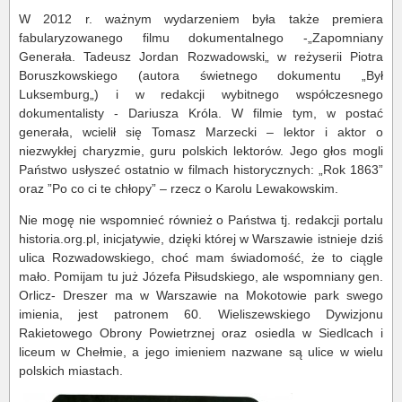
W 2012 r. ważnym wydarzeniem była także premiera
fabularyzowanego filmu dokumentalnego -„Zapomniany
Generała. Tadeusz Jordan Rozwadowski„ w reżyserii Piotra
Boruszkowskiego (autora świetnego dokumentu „Był
Luksemburg„) i w redakcji wybitnego współczesnego
dokumentalisty - Dariusza Króla. W filmie tym, w postać
generała, wcielił się Tomasz Marzecki – lektor i aktor o
niezwykłej charyzmie, guru polskich lektorów. Jego głos mogli
Państwo usłyszeć ostatnio w filmach historycznych: „Rok 1863”
oraz ”Po co ci te chłopy” – rzecz o Karolu Lewakowskim.
Nie mogę nie wspomnieć również o Państwa tj. redakcji portalu
historia.org.pl, inicjatywie, dzięki której w Warszawie istnieje dziś
ulica Rozwadowskiego, choć mam świadomość, że to ciągle
mało. Pomijam tu już Józefa Piłsudskiego, ale wspomniany gen.
Orlicz- Dreszer ma w Warszawie na Mokotowie park swego
imienia, jest patronem 60. Wieliszewskiego Dywizjonu
Rakietowego Obrony Powietrznej oraz osiedla w Siedlcach i
liceum w Chełmie, a jego imieniem nazwane są ulice w wielu
polskich miastach.