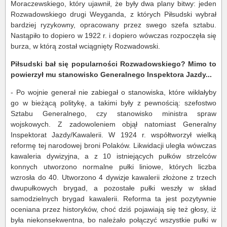
Moraczewskiego, który ujawnił, że były dwa plany bitwy: jeden
Rozwadowskiego drugi Weyganda, z których Piłsudski wybrał
bardziej ryzykowny, opracowany przez swego szefa sztabu.
Nastąpiło to dopiero w 1922 r. i dopiero wówczas rozpoczęła się
burza, w którą został wciągnięty Rozwadowski.
Piłsudski bał się popularności Rozwadowskiego? Mimo to
powierzył mu stanowisko Generalnego Inspektora Jazdy...
- Po wojnie generał nie zabiegał o stanowiska, które wikłałyby
go w bieżącą politykę, a takimi były z pewnością: szefostwo
Sztabu Generalnego, czy stanowisko ministra spraw
wojskowych. Z zadowoleniem objął natomiast Generalny
Inspektorat Jazdy/Kawalerii. W 1924 r. współtworzył wielką
reformę tej narodowej broni Polaków. Likwidacji uległa wówczas
kawaleria dywizyjna, a z 10 istniejących pułków strzelców
konnych utworzono normalne pułki liniowe, których liczba
wzrosła do 40. Utworzono 4 dywizje kawalerii złożone z trzech
dwupułkowych brygad, a pozostałe pułki weszły w skład
samodzielnych brygad kawalerii. Reforma ta jest pozytywnie
oceniana przez historyków, choć dziś pojawiają się też głosy, iż
była niekonsekwentna, bo należało połączyć wszystkie pułki w