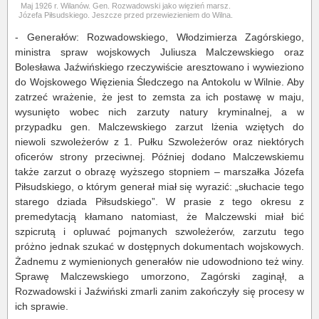
Maj 1926 r. Wilanów. Gen. Rozwadowski jako więzień marsz.
Józefa Piłsudskiego. Jeszcze przed przewiezieniem do Wilna.
- Generałów: Rozwadowskiego, Włodzimierza Zagórskiego,
ministra spraw wojskowych Juliusza Malczewskiego oraz
Bolesława Jaźwińskiego rzeczywiście aresztowano i wywieziono
do Wojskowego Więzienia Śledczego na Antokolu w Wilnie. Aby
zatrzeć wrażenie, że jest to zemsta za ich postawę w maju,
wysunięto wobec nich zarzuty natury kryminalnej, a w
przypadku gen. Malczewskiego zarzut lżenia wziętych do
niewoli szwoleżerów z 1. Pułku Szwoleżerów oraz niektórych
oficerów strony przeciwnej. Później dodano Malczewskiemu
także zarzut o obrazę wyższego stopniem – marszałka Józefa
Piłsudskiego, o którym generał miał się wyrazić: „słuchacie tego
starego dziada Piłsudskiego”. W prasie z tego okresu z
premedytacją kłamano natomiast, że Malczewski miał bić
szpicrutą i opluwać pojmanych szwoleżerów, zarzutu tego
próżno jednak szukać w dostępnych dokumentach wojskowych.
Żadnemu z wymienionych generałów nie udowodniono też winy.
Sprawę Malczewskiego umorzono, Zagórski zaginął, a
Rozwadowski i Jaźwiński zmarli zanim zakończyły się procesy w
ich sprawie.