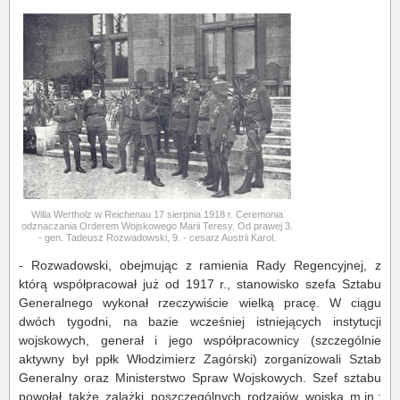
Willa Wertholz w Reichenau 17 sierpnia 1918 r. Ceremonia
odznaczania Orderem Wojskowego Marii Teresy. Od prawej 3.
- gen. Tadeusz Rozwadowski, 9. - cesarz Austrii Karol.
- Rozwadowski, obejmując z ramienia Rady Regencyjnej, z
którą współpracował już od 1917 r., stanowisko szefa Sztabu
Generalnego wykonał rzeczywiście wielką pracę. W ciągu
dwóch tygodni, na bazie wcześniej istniejących instytucji
wojskowych, generał i jego współpracownicy (szczególnie
aktywny był ppłk Włodzimierz Zagórski) zorganizowali Sztab
Generalny oraz Ministerstwo Spraw Wojskowych. Szef sztabu
powołał także zalążki poszczególnych rodzajów wojska m.in.: