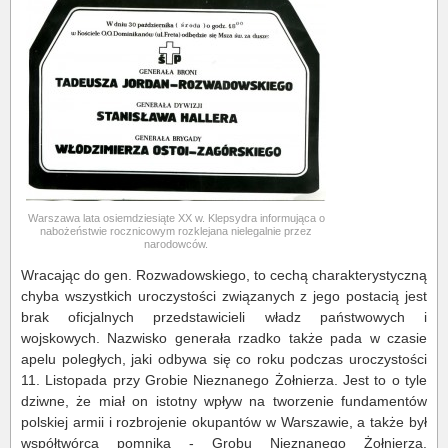
Warszawa lata osiemdziesiąte XX w. Klepsydra informująca o
nabożeństwie rocznicowym rozklejana nielegalnie przez
narodowców.
Wracając do gen. Rozwadowskiego, to cechą charakterystyczną
chyba wszystkich uroczystości związanych z jego postacią jest
brak oficjalnych przedstawicieli władz państwowych i
wojskowych. Nazwisko generała rzadko także pada w czasie
apelu poległych, jaki odbywa się co roku podczas uroczystości
11. Listopada przy Grobie Nieznanego Żołnierza. Jest to o tyle
dziwne, że miał on istotny wpływ na tworzenie fundamentów
polskiej armii i rozbrojenie okupantów w Warszawie, a także był
współtwórcą pomnika - Grobu Nieznanego Żołnierza.