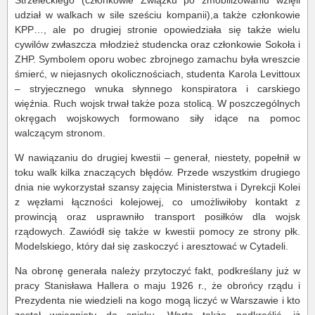
Strzeleckiego (członkowie Związku po zmobilizowaniu wzięli
udział w walkach w sile sześciu kompanii),a także członkowie
KPP…, ale po drugiej stronie opowiedziała się także wielu
cywilów zwłaszcza młodzież studencka oraz członkowie Sokoła i
ZHP. Symbolem oporu wobec zbrojnego zamachu była wreszcie
śmierć, w niejasnych okolicznościach, studenta Karola Levittoux
– stryjecznego wnuka słynnego konspiratora i carskiego
więźnia. Ruch wojsk trwał także poza stolicą. W poszczególnych
okręgach wojskowych formowano siły idące na pomoc
walczącym stronom.
W nawiązaniu do drugiej kwestii – generał, niestety, popełnił w
toku walk kilka znaczących błędów. Przede wszystkim drugiego
dnia nie wykorzystał szansy zajęcia Ministerstwa i Dyrekcji Kolei
z węzłami łączności kolejowej, co umożliwiłoby kontakt z
prowincją oraz usprawniło transport posiłków dla wojsk
rządowych. Zawiódł się także w kwestii pomocy ze strony płk.
Modelskiego, który dał się zaskoczyć i aresztować w Cytadeli.
Na obronę generała należy przytoczyć fakt, podkreślany już w
pracy Stanisława Hallera o maju 1926 r., że obrońcy rządu i
Prezydenta nie wiedzieli na kogo mogą liczyć w Warszawie i kto