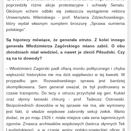
poprzedziły różne akcje protestacyjne i uchwały Senatu.
Głośnym echem odbiło się zwłaszcza wystąpienie rektora
Uniwersytetu Wileńskiego - prof. Mariana Zdziechowskiego,
który wydał własnym sumptem broszurę „Sprawa sumienia
polskiego”.
Są hipotezy mówiące, że generała otruto. Z kolei innego
generała Włodzimierza Zagórskiego miano zabić. O obu
zbrodniach miał wiedzieć, a nawet je zlecić Piłsudski. Czy
są na to dowody?
- Włodzimierz Zagórski padł ofiarą mordu politycznego i chyba
większość historyków nie ma dziś wątpliwości w tej kwestii. W
przypadku gen. Rozwadowskiego sprawa jest bardziej
skomplikowana. Sam generał uważał, że był podtruwany w
czasie transportu. Do tezy o otruciu przychylał się gen. Kukiel
oraz słynny lwowski chirurg - prof. Tadeusz Ostrowski.
Bezpośrednich dowodów w tej sprawie nie ma, ale wymowny
jest fakt, iż władze wojskowe zabroniły sekcji zwłok. Warto
dodać, że po maju 1926 r. miała miejsce cała seria tajemniczych
zgonów. Znawca archiwaliów wojskowych (twórca słynnych Tek
Laudańskiego), a w czasie wojny polsko-sowieckiej oficer II