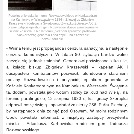
Poświęcenie epitafium gen. Rozwadowskiego w Konkatedrze
na Kamionku w Warszawie w 1994 r. Z lewej bp Zbigniew
Kraszewski i delegacja Światowego Związku Żołnierzy AK. Z
prawej zdjęcie epitafium gen. Rozwadowskiego wmurowane w
ścianę kościoła. Kilka lat temu „nieznani sprawcy” próbowali
płaskorzeźbę generała zniszczyć – na szczęście
bezskutecznie.
- Winna temu jest propaganda i cenzura sanacyjna, a następnie
cenzura komunistyczna. W latach 90. sytuacja bardzo wolno
zaczęła się jednak zmieniać. Generałowi poświęcono kilka ulic,
a ksiądz biskup Zbigniew Kraszewski – kapelan AK i
duszpasterz kombatantów poświęcił, ufundowane staraniem
rodziny Rozwadowskich i przyjaciół, epitafium generała w
Kościele Konkatedralnym na Kamionku w Warszawie. Świątynia
ta, dodam, powstała jako wotum stolicy za „cud nad Wisłą”, na
terenie parafii gdzie, 13 sierpnia 1920 r., ks. Ignacy Skorupka
odprawił mszę świętą i spowiadał żołnierzy 236. Pułku Piechoty,
by następnego dnia zginąć pod Osowem. W moim rodzinnym
Opolu powstało natomiast, z inicjatywy zastępcy prezydenta
miasta – Arkadiusza Karbowiaka rondo im. gen. Tadeusza
Rozwadowskiego.