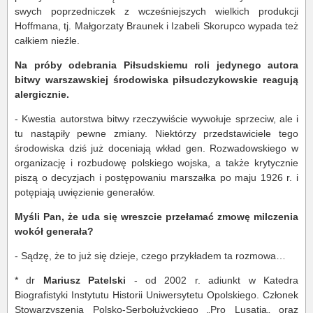
swych poprzedniczek z wcześniejszych wielkich produkcji
Hoffmana, tj. Małgorzaty Braunek i Izabeli Skorupco wypada też
całkiem nieźle.
Na próby odebrania Piłsudskiemu roli jedynego autora
bitwy warszawskiej środowiska piłsudczykowskie reagują
alergicznie.
- Kwestia autorstwa bitwy rzeczywiście wywołuje sprzeciw, ale i
tu nastąpiły pewne zmiany. Niektórzy przedstawiciele tego
środowiska dziś już doceniają wkład gen. Rozwadowskiego w
organizację i rozbudowę polskiego wojska, a także krytycznie
piszą o decyzjach i postępowaniu marszałka po maju 1926 r. i
potępiają uwięzienie generałów.
Myśli Pan, że uda się wreszcie przełamać zmowę milczenia
wokół generała?
- Sądzę, że to już się dzieje, czego przykładem ta rozmowa…
* dr
Mariusz Patelski
- od 2002 r. adiunkt w Katedra
Biografistyki Instytutu Historii Uniwersytetu Opolskiego. Członek
Stowarzyszenia Polsko-Serbołużyckiego „Pro Lusatia„ oraz