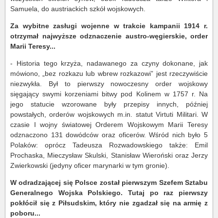
Samuela, do austriackich szkół wojskowych.
Za wybitne zasługi wojenne w trakcie kampanii 1914 r.
otrzymał najwyższe odznaczenie austro-węgierskie, order
Marii Teresy...
- Historia tego krzyża, nadawanego za czyny dokonane, jak
mówiono, „bez rozkazu lub wbrew rozkazowi” jest rzeczywiście
niezwykła. Był to pierwszy nowoczesny order wojskowy
sięgający swymi korzeniami bitwy pod Kolinem w 1757 r. Na
jego statucie wzorowane były przepisy innych, później
powstałych, orderów wojskowych m.in. statut Virtuti Militari. W
czasie I wojny światowej Orderem Wojskowym Marii Teresy
odznaczono 131 dowódców oraz oficerów. Wśród nich było 5
Polaków: oprócz Tadeusza Rozwadowskiego także: Emil
Prochaska, Mieczysław Skulski, Stanisław Wieroński oraz Jerzy
Zwierkowski (jedyny oficer marynarki w tym gronie).
W odradzającej się Polsce został pierwszym Szefem Sztabu
Generalnego Wojska Polskiego. Tutaj po raz pierwszy
pokłócił się z Piłsudskim, który nie zgadzał się na armię z
poboru...