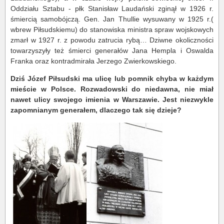
Oddziału Sztabu - płk Stanisław Laudański zginął w 1926 r.
śmiercią samobójczą. Gen. Jan Thullie wysuwany w 1925 r.(
wbrew Piłsudskiemu) do stanowiska ministra spraw wojskowych
zmarł w 1927 r. z powodu zatrucia rybą… Dziwne okoliczności
towarzyszyły też śmierci generałów Jana Hempla i Oswalda
Franka oraz kontradmirała Jerzego Zwierkowskiego.
Dziś Józef Piłsudski ma ulicę lub pomnik chyba w każdym
mieście w Polsce. Rozwadowski do niedawna, nie miał
nawet ulicy swojego imienia w Warszawie. Jest niezwykle
zapomnianym generałem, dlaczego tak się dzieje?