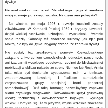
dywizje.
Generał miał odmienną od Piłsudskiego i jego stronników
wizję rozwoju polskiego wojska. Na czym ona polegała?
- No właśnie, po maju 1926 r. dywizje kawalerii zostały
zlikwidowane. W Kampanii Polskiej 1939 r. brygady kawalerii,
dzięki wielkiej ruchliwości, uzbrojeniu i wyszkoleniu, świetnie
sobie radziły. Odnosiły też znaczące sukcesy, jak np.: pod
Mokrą, ale były do „tylko” brygady szkoda, że zabrakło dywizji.
Nie zostały też zrealizowane pomysły Rozwadowskiego
związane z tworzeniem samodzielnych jednostek pancernych,
ani tzw. „armii wysokiego pogotowia„, zdolnej do błyskawicznej
mobilizacji w obliczu najazdu ze strony Niemiec lub Rosji. Armia
taka miała być doskonale wyposażona, m.in.: w lotnictwo,
zmodernizowaną kawalerię, i ”całkiem samodzielnie
zorganizowane grupy specjalnej broni pancernej
samochodowej”. Dziś taką formację nazwalibyśmy zapewne
siłami szybkiego reagowania. Rozwadowski łączył gruntowną
wiedzę techniczną z doświadczeniem bojowym i wyciągał
wnioski. Domyślał się, że w przyszłej wojnie wzrośnie znaczenie