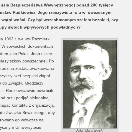
rpusie Bezpieczeństwa Wewnętrznego) ponad 200 tysięcy
tanisław Radkiewicz. Jego rzeczywista rola w ówczesnym
 wątpliwości. Czy był wszechmocnym szefem bezpieki, czy
 grupy swoich wpływowych podwładnych?
ia 1903 r. we wsi Razmierki
iej. W sowieckich dokumentach
tem jako Polak. Jego ojciec
 klasy szkoły powszechnej. Po
a rodzina została ewakuowana
zyszły szef bezpieki złapał
ł do Związku Młodzieży
r. Radkiewiczowie powrócili
ł od razu podjąć nielegalną
złapać kontaktu z organizacją.
” do Związku Sowieckiego, aby
ierowano go wówczas na
ycznym Uniwersytecie
Julian Marchlewski