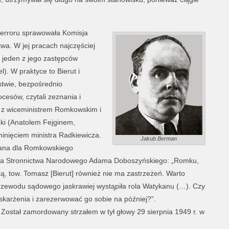
terroru sprawowała Komisja
wa. W jej pracach najczęściej
i jeden z jego zastępców
). W praktyce to Bierut i
twie, bezpośrednio
cesów, czytali zeznania i
się z wiceministrem Romkowskim i
ki (Anatolem Fejginem,
minięciem ministra Radkiewicza.
Jakub Berman
mana dla Romkowskiego
yka Stronnictwa Narodowego Adama Doboszyńskiego: „Romku,
ą, tow. Tomasz [Bierut] również nie ma zastrzeżeń. Warto
rzewodu sądowego jaskrawiej wystąpiła rola Watykanu (…). Czy
skarżenia i zarezerwować go sobie na później?”.
Został zamordowany strzałem w tył głowy 29 sierpnia 1949 r. w