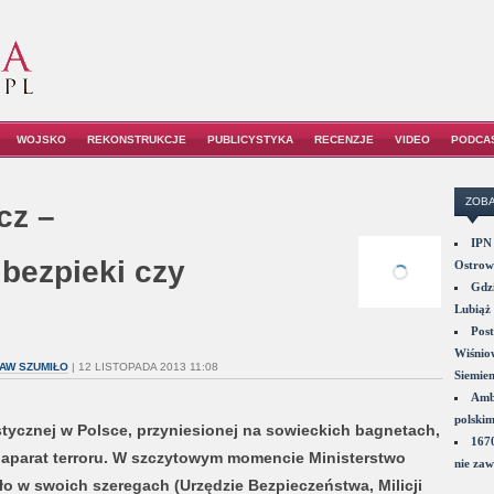
WOJSKO
REKONSTRUKCJE
PUBLICYSTYKA
RECENZJE
VIDEO
PODCA
ZOBA
cz –
IPN 
bezpieki czy
Ostrowi
Gdzi
Lubiąż 
Post
Wiśniow
ŁAW SZUMIŁO
| 12 LISTOPADA 2013 11:08
Siemie
Amba
polskim
ycznej w Polsce, przyniesionej na sowieckich bagnetach,
1670
aparat terroru. W szczytowym momencie Ministerstwo
nie zaw
o w swoich szeregach (Urzędzie Bezpieczeństwa, Milicji