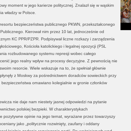
mowy moment w jego karierze politycznej. Znalazł się w wąskim
ia władzy w Polsce.
m resortu bezpieczeństwa publicznego PKWN, przekształconego
Publicznego. Kierował nim przez 10 lat, jednocześnie od
tycznym KC PPR/PZPR. Podpisywał liczne rozkazy i zarządzenia
ościowego, Kościoła katolickiego i legalnej opozycji (PSL
wania rozbudowanego systemu represji wobec całego
cenić jego realny wpływ na procesy decyzyjne. Z pewnością nie
swoim resorcie. Wiele wskazuje na to, że spełniał głównie
płynęły z Moskwy za pośrednictwem doradców sowieckich przy
u bezpieczeństwa omawiano kolegialnie w gronie członków
icza nie daje nam niestety jasnej odpowiedzi na pytanie
wnictwo polskiej bezpieki. W charakterystykach
e pozytywne opinie na jego temat, wyrażane przez towarzyszy
eniany jako „politycznie rozwinięty, zaufany i oddany