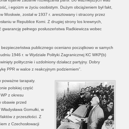
nał lojalnie zadanie rozwiązania partii. Do ważniejszych wad
ość„ i egoizm w życiu osobistym. Dużym obciążeniem był fakt,
) w Moskwie, został w 1937 r. aresztowany i stracony przez
słaniu w Republice Komi. Z drugiej strony los krewnych,
ić gwarancję pełnego posłuszeństwa Radkiewicza wobec
ra bezpieczeństwa publicznego oceniano początkowo w samych
rudniu 1946 r. w Wydziale Polityki Zagranicznej KC WKP(b)
inięty politycznie i uzdolniony działacz partyjny. Dobry
itykę PPR w walce z reakcyjnym podziemiem”.
w poważne tarapaty.
nie polskiej część
 WP z okresu
 obawie przed
do Władysława Gomułki, w
aktów z przeszłości. Z
ągiem z Czechosłowacji