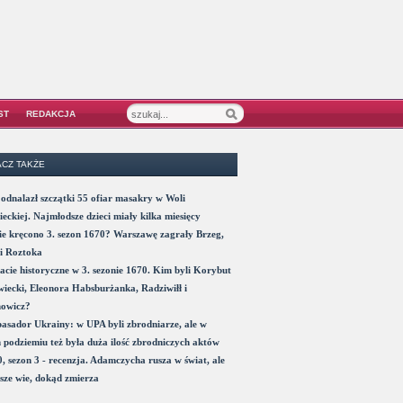
ST
REDAKCJA
CZ TAKŻE
odnalazł szczątki 55 ofiar masakry w Woli
eckiej. Najmłodsze dzieci miały kilka miesięcy
e kręcono 3. sezon 1670? Warszawę zagrały Brzeg,
i Roztoka
acie historyczne w 3. sezonie 1670. Kim byli Korybut
iecki, Eleonora Habsburżanka, Radziwiłł i
nowicz?
sador Ukrainy: w UPA byli zbrodniarze, ale w
 podziemiu też była duża ilość zbrodniczych aktów
, sezon 3 - recenzja. Adamczycha rusza w świat, ale
sze wie, dokąd zmierza