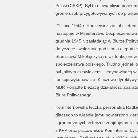
Polski (CBKP). Był to niewątpliwie przeło
gronie osób przygotowywanych do przejęc
21 lipca 1944 r. Radkiewicz został szefe
następnie w Ministerstwo Bezpieczeństwa 
grudnia 1945 r. zasiadając w Biurze Poli
dotyczące zwalczania podziemia niepodległ
Stanisława Mikołajczyka) oraz funkcjono
społeczeństwa polskiego. Trudno jednak o
był „silnym człowiekiem” i jedynowładcą w 
funkcje wykonawcze. Kluczowe dyrektywy 
MBP. Ponadto bieżącą działalność aparat
Biura Politycznego.
Kominternowska teczka personalna Radkiew
dlaczego to właśnie jemu powierzono kiero
zgromadzonych w teczce znajdujemy liczn
z KPP oraz pracowników Kominternu. Był oc