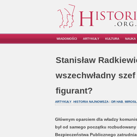
WIADOMOŚCI
ARTYKUŁY
KULTURA
NAUKA
Stanisław Radkiewi
wszechwładny szef 
figurant?
ARTYKUŁY
,
HISTORIA NAJNOWSZA
|
DR HAB. MIROS
Głównym oparciem dla władzy komunist
był od samego początku rozbudowany 
Bezpieczeństwa Publicznego zatrudniał