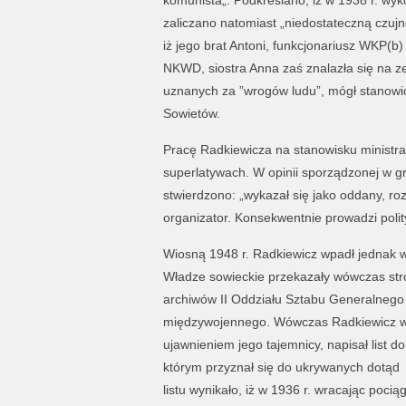
komunista„. Podkreślano, iż w 1938 r. wyko
zaliczano natomiast „niedostateczną czujn
iż jego brat Antoni, funkcjonariusz WKP(b
NKWD, siostra Anna zaś znalazła się na ze
uznanych za ”wrogów ludu”, mógł stanow
Sowietów.
Pracę Radkiewicza na stanowisku minist
superlatywach. W opinii sporządzonej w g
stwierdzono: „wykazał się jako oddany, rozw
organizator. Konsekwentnie prowadzi pol
Wiosną 1948 r. Radkiewicz wpadł jednak 
Władze sowieckie przekazały wówczas stro
archiwów II Oddziału Sztabu Generalnego
międzywojennego. Wówczas Radkiewicz w
ujawnieniem jego tajemnicy, napisał list 
którym przyznał się do ukrywanych dotąd f
listu wynikało, iż w 1936 r. wracając poci