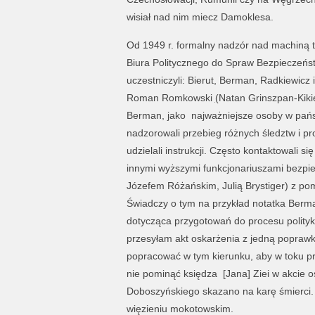
wisiał nad nim miecz Damoklesa.
Od 1949 r. formalny nadzór nad machiną 
Biura Politycznego do Spraw Bezpieczeńst
uczestniczyli: Bierut, Berman, Radkiewicz 
Roman Romkowski
(
Natan Grinszpan-Kikiel
Berman, jako najważniejsze osoby w pańs
nadzorowali przebieg różnych śledztw i pro
udzielali instrukcji. Często kontaktowali 
innymi wyższymi funkcjonariuszami bezpie
Józefem Różańskim, Julią Brystiger) z po
Świadczy o tym na przykład notatka Ber
dotycząca przygotowań do procesu polit
przesyłam akt oskarżenia z jedną poprawk
popracować w tym kierunku, aby w toku p
nie pominąć księdza [Jana] Ziei w akcie o
Doboszyńskiego skazano na karę śmierci. 
więzieniu mokotowskim.