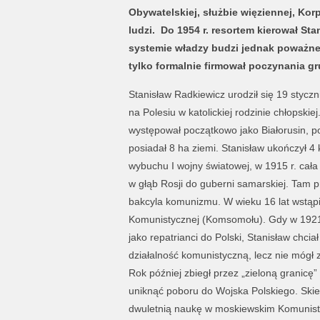
Obywatelskiej, służbie więziennej, Ko
ludzi. Do 1954 r. resortem kierował S
systemie władzy budzi jednak poważne
tylko formalnie firmował poczynania
Stanisław Radkiewicz urodził się 19 styczn
na Polesiu w katolickiej rodzinie chłopsk
występował początkowo jako Białorusin, po
posiadał 8 ha ziemi. Stanisław ukończył 4
wybuchu I wojny światowej, w 1915 r. cał
w głąb Rosji do guberni samarskiej. Tam pr
bakcyla komunizmu. W wieku 16 lat wstąpi
Komunistycznej (Komsomołu). Gdy w 1921 
jako repatrianci do Polski, Stanisław chcia
działalność komunistyczną, lecz nie mógł 
Rok później zbiegł przez „zieloną granicę
uniknąć poboru do Wojska Polskiego. Sk
dwuletnią naukę w moskiewskim Komunist