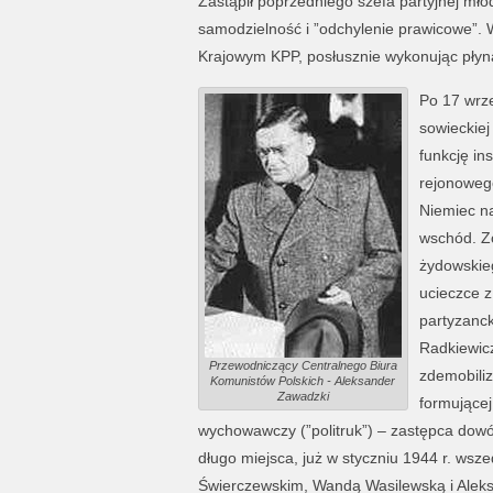
Zastąpił poprzedniego szefa partyjnej m
samodzielność i ”odchylenie prawicowe”. 
Krajowym KPP, posłusznie wykonując płyn
Po 17 wrze
sowieckiej
funkcję in
rejonoweg
Niemiec na
wschód. Zo
żydowskieg
ucieczce z
partyzanck
Radkiewicz
Przewodniczący Centralnego Biura
zdemobiliz
Komunistów Polskich - Aleksander
Zawadzki
formującej 
wychowawczy (”politruk”) – zastępca dowódc
długo miejsca, już w styczniu 1944 r. w
Świerczewskim, Wandą Wasilewską i Alek