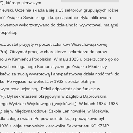
), którego pierwszym
hlewski. Uczelnia składała się z 13 sektorów, grupujących różne
ć Związku Sowieckiego i kraje sąsiednie. Była infiltrowana
bsolwentów wykorzystywano do działalności wywrotowej, mającej
ospolitej.
cz został przyjęty w poczet członków Wszechzwiązkowej
P(b). Otrzymał pracę w charakterze sekretarza do spraw
łu w Kamieńcu Podolskim. W maju 1925 r. przerzucono go do
wniczych nielegalnego Komunistycznego Związku Młodzieży
stów, za swoją wywrotową i antypaństwową działalność trafił do
oku. Po wyjściu na wolność w 1932 r. został płatnym
wym rewolucjonistą„. Pełnił odpowiedzialne funkcje w
KPP). Był sekretarzem okręgowym w Zagłębiu Dąbrowskim,
lnego Wydziału Wojskowego („wojskówki„). W latach 1934–1935
c się w Międzynarodowej Szkole Leninowskiej w Moskwie,
dla całego świata. Po powrocie do kraju początkowo był
1936 r. objął stanowisko kierownika Sekretariatu KC KZMP.