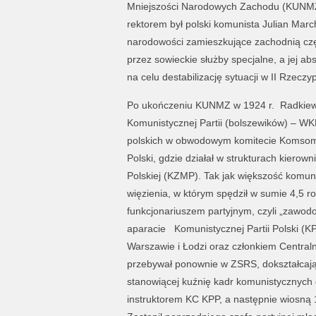
Mniejszości Narodowych Zachodu (KUNMZ
rektorem był polski komunista Julian Marc
narodowości zamieszkujące zachodnią częś
przez sowieckie służby specjalne, a jej a
na celu destabilizację sytuacji w II Rzeczyp
Po ukończeniu KUNMZ w 1924 r. Radkiewi
Komunistycznej Partii (bolszewików) – WK
polskich w obwodowym komitecie Komsomo
Polski, gdzie działał w strukturach kiero
Polskiej (KZMP). Tak jak większość komuni
więzienia, w którym spędził w sumie 4,5 r
funkcjonariuszem partyjnym, czyli „zawodo
aparacie Komunistycznej Partii Polski (
Warszawie i Łodzi oraz członkiem Centra
przebywał ponownie w ZSRS, dokształcają
stanowiącej kuźnię kadr komunistycznych 
instruktorem KC KPP, a następnie wiosną 