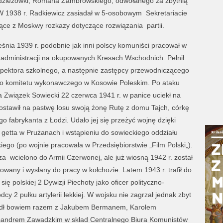
łodzieżówki, Romana Zambrowskiego, odwołanego za zbytnią
W 1938 r. Radkiewicz zasiadał w 5-osobowym Sekretariacie
ące z Moskwy rozkazy dotyczące rozwiązania partii.
śnia 1939 r. podobnie jak inni polscy komuniści pracował w
 administracji na okupowanych Kresach Wschodnich. Pełnił
spektora szkolnego, a następnie zastępcy przewodniczącego
o komitetu wykonawczego w Kosowie Poleskim. Po ataku
 Związek Sowiecki 22 czerwca 1941 r. w panice uciekł na
stawił na pastwę losu swoją żonę Rutę z domu Tajch, córkę
o fabrykanta z Łodzi. Udało jej się przeżyć wojnę dzięki
 getta w Prużanach i wstąpieniu do sowieckiego oddziału
iego (po wojnie pracowała w Przedsiębiorstwie „Film Polski„).
a wcielono do Armii Czerwonej, ale już wiosną 1942 r. został
owany i wysłany do pracy w kołchozie. Latem 1943 r. trafił do
się polskiej 2 Dywizji Piechoty jako oficer polityczno-
y 2 pułku artylerii lekkiej. W wojsku nie zagrzał jednak zbyt
szedł bowiem razem z Jakubem Bermanem, Karolem
sandrem Zawadzkim w skład Centralnego Biura Komunistów