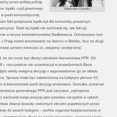
nicy przez polską policję
. lojalki, czyli pisemnego
Władysław Gomułka
 w partii komunistycznej.
 sam fakt podpisania lojalki był dla komunisty poważnym
yszy. Tekst tej lojalki nie zachował się, ale fakt jej
enie w teczce kominternowskiej Radkiewicza. Odnotowano tam
z Pragi został aresztowany na dworcu w Bielsku, lecz na drugi
prawę uznano wówczas za „niejasną i podejrzaną”.
ł, że nie może być dłużej członkiem kierownictwa PPR. Od
 r. rzeczywiście nie uczestniczył w posiedzeniach Biura
djęto wtedy wstępną decyzję o wyprowadzeniu go ze składu
istra. Sprawa miała być zatwierdzona na kolejnym plenum KC
m w kierownictwie partii decyzję anulowano. Gomułka został we
sekretarza generalnego PPR pod zarzutem „odchylenia
cz zachował swoje pozycje jako powolne narzędzie w rękach
orliwie zbierał dowody rzekomych zbrodni popełnionych przez
stwie do swoich kolegów – szefów organów bezpieczeństwa w
 utrzymywał się długo na swoim stanowisku, ponieważ ciągle