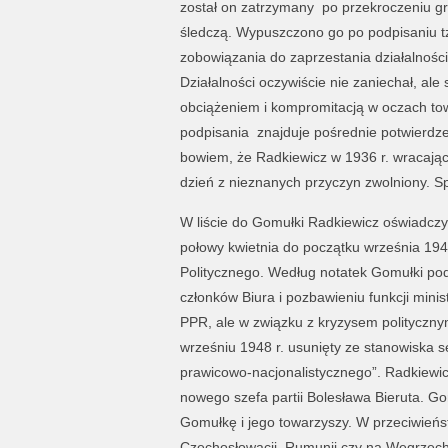
został on zatrzymany po przekroczeniu gra
śledczą. Wypuszczono go po podpisaniu tzw
zobowiązania do zaprzestania działalności
Działalności oczywiście nie zaniechał, ale
obciążeniem i kompromitacją w oczach towarz
podpisania znajduje pośrednie potwierdz
bowiem, że Radkiewicz w 1936 r. wracając 
dzień z nieznanych przyczyn zwolniony. S
W liście do Gomułki Radkiewicz oświadczy
połowy kwietnia do początku września 1948
Politycznego. Według notatek Gomułki po
członków Biura i pozbawieniu funkcji min
PPR, ale w związku z kryzysem polityczny
wrześniu 1948 r. usunięty ze stanowiska 
prawicowo-nacjonalistycznego”. Radkiewi
nowego szefa partii Bolesława Bieruta. G
Gomułkę i jego towarzyszy. W przeciwień
Czechosłowacji, Rumunii czy na Węgrzech,