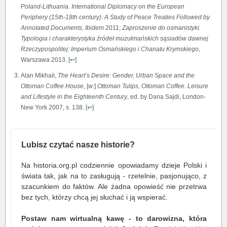
Poland-Lithuania. International Diplomacy on the European
Periphery (15th-18th century)
.
A Study of Peace Treaties Followed by
Annotated Documents
,
Ibidem
2011;
Zaproszenie do osmanistyki.
Typologia i charakterystyka źródeł muzułmańskich sąsiadów dawnej
Rzeczypospolitej: Imperium Osmańskiego i Chanatu Krymskiego
,
Warszawa 2013. [
↩
]
Alan Mikhail,
The Heart’s Desire: Gender, Urban Space and the
Ottoman Coffee House
, [w:]
Ottoman Tulips, Ottoman Coffee. Leisure
and Lifestyle in the Eighteenth Century
, ed. by Dana Sajdi, London-
New York 2007, s. 138. [
↩
]
Lubisz czytać nasze historie?
Na historia.org.pl codziennie opowiadamy dzieje Polski i
świata tak, jak na to zasługują - rzetelnie, pasjonująco, z
szacunkiem do faktów. Ale żadna opowieść nie przetrwa
bez tych, którzy chcą jej słuchać i ją wspierać.
Postaw nam wirtualną kawę - to darowizna, która