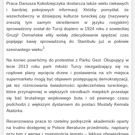
Praca Dariusza Kołodziejczyka dostarcza także wielu ciekawych
i bardziej pokojowych informacji. Któżby pomyślał, że
wszechobecny w dzisiejszej kulturze tureckiej
çay
(nazywany
zresztą tym samym określeniem w języku rosyjskim)
sprowadzony został do Turcji dopiero w 1924 roku z sowieckiej
Gruzji! Osmańskie elity wolały zdecydowanie spędzać czas
popijając kawę sprowadzoną do Stambułu już w połowie
3
szesnastego wieku
.
Na koniec powróćmy do protestów z Parku Gezi. Okupujący w
lecie 2013 roku park młodzi Turcy niezgadzający się na
rządowe plany wycięcia drzew i postawienia na ich miejsca
supermarketu mogą być objawem postępującej demokratyzacji,
jak też różnicowania świadomości społeczeństwa tureckiego,
które przynajmniej w większych ośrodkach miejskich przestaje
się bać brutalnego wojskowego buta i od pewnego czasu
podchodzi z większym dystansem do postaci Mustafy Kemala
Atatürka.
Recenzowana praca to rzetelny podręcznik akademicki oparty
na trudno dostępnej w Polsce literaturze przedmiotu, napisany
przy tym z werwą i znajomością tematu – lektura obowiązkowa