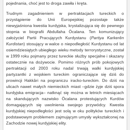
pojednania, choć jest to droga zawiła i kręta.
Trudnym zagadnieniem w pertraktacjach tureckich o
przystąpienie do Unii Europejskiej pozostaje także
niewyjaśniona kwestia kurdyjska, krystalizująca się do pewnego
stopnia w biografii Abdullaha Öcalana. Ten komunizujący
założyciel Partii Pracujących Kurdystanu (
Partiya Karkerên
Kurdistan
) stosujący w walce o niepodległość Kurdystanu od lat
osiemdziesiątych ubiegłego wieku metody terrorystyczne, został
w 1999 roku pojmany przez tureckie służby specjalne i skazany
ostatecznie na dożywocie. Pomimo różnych prób pokojowych
pertraktacji od 2003 roku nadal trwają walki kurdyjskiej
partyzantki z wojskiem tureckim ograniczające się dziś do
prowincji Hakkâri na pograniczu iracko-tureckim. Do dziś na
ulicach nawet małych niemieckich miast –gdzie żyje dziś spora
kurdyjska emigracja– natknąć się można w letnich miesiącach
na skandujących nazwisko Öcalana protestujących Kurdów
domagających się uwolnienia swojego przywódcy. Kwestia
kurdyjskiej niepodległości jest solą w oku polityków tureckich i
podstawowym problemem zajmującym umysły wykształconej na
Zachodzie nowej kurdyjskiej elity.