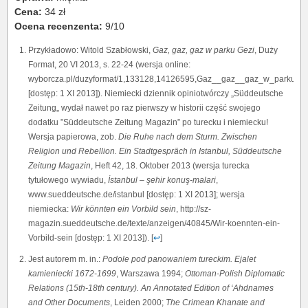
Cena:
34 zł
Ocena recenzenta:
9/10
Przykładowo: Witold Szabłowski,
Gaz, gaz, gaz w parku Gezi
, Duży
Format, 20 VI 2013, s. 22-24 (wersja online:
wyborcza.pl/duzyformat/1,133128,14126595,Gaz__gaz__gaz_w_parku_Ge
[dostęp: 1 XI 2013]). Niemiecki dziennik opiniotwórczy „Süddeutsche
Zeitung„ wydał nawet po raz pierwszy w historii część swojego
dodatku ”Süddeutsche Zeitung Magazin” po turecku i niemiecku!
Wersja papierowa, zob.
Die Ruhe nach dem Sturm. Zwischen
Religion und Rebellion. Ein Stadtgespräch in Istanbul, Süddeutsche
Zeitung Magazin
, Heft 42, 18. Oktober 2013 (wersja turecka
tytułowego wywiadu,
İstanbul – şehir konuş-malari
,
www.sueddeutsche.de/istanbul [dostęp: 1 XI 2013]; wersja
niemiecka:
Wir könnten ein Vorbild sein
, http://sz-
magazin.sueddeutsche.de/texte/anzeigen/40845/Wir-koennten-ein-
Vorbild-sein [dostęp: 1 XI 2013]). [
↩
]
Jest autorem m. in.:
Podole pod panowaniem tureckim. Ejalet
kamieniecki 1672-1699
, Warszawa 1994;
Ottoman-Polish Diplomatic
Relations (15th-18th century).
An Annotated Edition of ‘Ahdnames
and Other Documents
, Leiden 2000;
The Crimean Khanate and