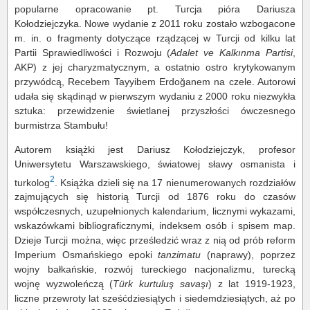
popularne opracowanie pt. Turcja pióra Dariusza
Kołodziejczyka. Nowe wydanie z 2011 roku zostało wzbogacone
m. in. o fragmenty dotyczące rządzącej w Turcji od kilku lat
Partii Sprawiedliwości i Rozwoju (
Adalet ve Kalkınma Partisi
,
AKP) z jej charyzmatycznym, a ostatnio ostro krytykowanym
przywódcą, Recebem Tayyibem Erdoğanem na czele. Autorowi
udała się skądinąd w pierwszym wydaniu z 2000 roku niezwykła
sztuka: przewidzenie świetlanej przyszłości ówczesnego
burmistrza Stambułu!
Autorem książki jest Dariusz Kołodziejczyk, profesor
Uniwersytetu Warszawskiego, światowej sławy osmanista i
2
turkolog
. Książka dzieli się na 17 nienumerowanych rozdziałów
zajmujących się historią Turcji od 1876 roku do czasów
współczesnych, uzupełnionych kalendarium, licznymi wykazami,
wskazówkami bibliograficznymi, indeksem osób i spisem map.
Dzieje Turcji można, więc prześledzić wraz z nią od prób reform
Imperium Osmańskiego epoki
tanzimatu
(naprawy), poprzez
wojny bałkańskie, rozwój tureckiego nacjonalizmu, turecką
wojnę wyzwoleńczą (
Türk kurtuluş savaşı
) z lat 1919-1923,
liczne przewroty lat sześćdziesiątych i siedemdziesiątych, aż po