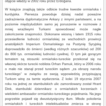
objęcie władzy w 2002 roku przez Erdoğana.
W książce znajdują także odbicie trudne kwestie ormiańska i
kurdyjska. Pierwsza powoduje dzisiaj nadal poważne
zadrażnienia dyplomatyczne Ankary z innymi państwami, a na
poziomie międzyludzkim samo jej poruszenie w rozmowie z
mniej wrażliwymi Turkami spowodować może nagłe
zakończenie znajomości. Dokonane wiosną i latem 1915 roku
przesiedlenie ludności ormiańskiej ze wschodnich prowincji
anatolijskich Imperium Osmańskiego na Pustynię Syryjską
doprowadziło do śmierci (według różnych szacunków) od 200
do 800 tys. ormiańskiej ludności cywilnej. O tym jak gorącym
tematem są stosunki ormiańsko-tureckie przekonał się na
własnej skórze turecki noblista Orhan Pamuk, który w 2006 roku
o mało nie stanął przed tureckim sądem „za obrazę narodu
tureckiego” w związku ze swoją wypowiedzią przypisującą
Turkom winę za tamte wydarzenia. Z kolei 19 stycznia 2007
roku na jednej ze stambulskich ulic zamordowany został Hrant
Dink, stambulski dziennikarz o ormiańskich korzeniach i
wieloletni ambasador ormiańsko-tureckiego pojednania. Na jego
pogrzebie pojawił się dwustutysięczny tłum. Młode pokolenia
ormiańskich i tureckich intelektualistów zmierza w stronę