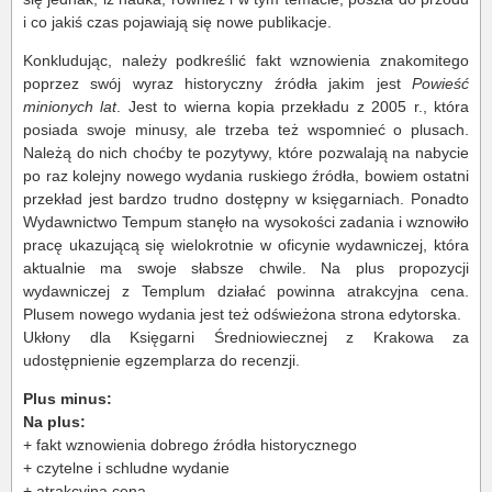
i co jakiś czas pojawiają się nowe publikacje.
Konkludując, należy podkreślić fakt wznowienia znakomitego
poprzez swój wyraz historyczny źródła jakim jest
Powieść
minionych lat
. Jest to wierna kopia przekładu z 2005 r., która
posiada swoje minusy, ale trzeba też wspomnieć o plusach.
Należą do nich choćby te pozytywy, które pozwalają na nabycie
po raz kolejny nowego wydania ruskiego źródła, bowiem ostatni
przekład jest bardzo trudno dostępny w księgarniach. Ponadto
Wydawnictwo Tempum stanęło na wysokości zadania i wznowiło
pracę ukazującą się wielokrotnie w oficynie wydawniczej, która
aktualnie ma swoje słabsze chwile. Na plus propozycji
wydawniczej z Templum działać powinna atrakcyjna cena.
Plusem nowego wydania jest też odświeżona strona edytorska.
Ukłony dla Księgarni Średniowiecznej z Krakowa za
udostępnienie egzemplarza do recenzji.
Plus minus:
Na plus:
+ fakt wznowienia dobrego źródła historycznego
+ czytelne i schludne wydanie
+ atrakcyjna cena