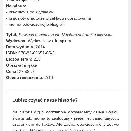
Na minus:
- brak słowa od Wydawcy
- brak noty o autorze przekładu i opracowania
- nie ma odświeżonej bibliografii
Tytuł:
Powieść minionych lat. Najstarsza kronika kijowska
Wydawca:
Wydawnictwo Templum
Data wydania:
2014
ISBN:
978-83-63651-05-3
Liczba stron:
219
Oprawa:
miękka
Cena:
29,99 zł
Ocena recenzenta:
7/10
Lubisz czytać nasze historie?
Na historia.org.pl codziennie opowiadamy dzieje Polski i
świata tak, jak na to zasługują - rzetelnie, pasjonująco, z
szacunkiem do faktów. Ale żadna opowieść nie przetrwa
bez tych, którzy chcą jej słuchać i ją wspierać.