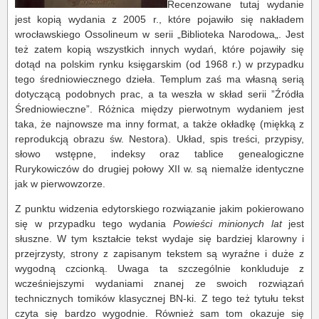
Recenzowane tutaj wydanie
jest kopią wydania z 2005 r., które pojawiło się nakładem
wrocławskiego Ossolineum w serii „Biblioteka Narodowa„. Jest
też zatem kopią wszystkich innych wydań, które pojawiły się
dotąd na polskim rynku księgarskim (od 1968 r.) w przypadku
tego średniowiecznego dzieła. Templum zaś ma własną serią
dotyczącą podobnych prac, a ta weszła w skład serii ”Źródła
Średniowieczne”. Różnica między pierwotnym wydaniem jest
taka, że najnowsze ma inny format, a także okładkę (miękką z
reprodukcją obrazu św. Nestora). Układ, spis treści, przypisy,
słowo wstępne, indeksy oraz tablice genealogiczne
Rurykowiczów do drugiej połowy XII w. są niemalże identyczne
jak w pierwowzorze.
Z punktu widzenia edytorskiego rozwiązanie jakim pokierowano
się w przypadku tego wydania
Powieści minionych lat
jest
słuszne. W tym kształcie tekst wydaje się bardziej klarowny i
przejrzysty, strony z zapisanym tekstem są wyraźne i duże z
wygodną czcionką. Uwaga ta szczególnie konkluduje z
wcześniejszymi wydaniami znanej ze swoich rozwiązań
technicznych tomików klasycznej BN-ki. Z tego też tytułu tekst
czyta się bardzo wygodnie. Również sam tom okazuje się