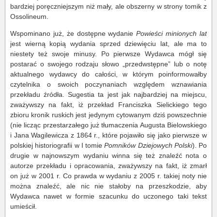
bardziej poręczniejszym niż mały, ale obszerny w strony tomik z
Ossolineum.
Wspominano już, że dostępne wydanie
Powieści minionych lat
jest wierną kopią wydania sprzed dziewięciu lat, ale ma to
niestety też swoje minusy. Po pierwsze Wydawca mógł się
postarać o swojego rodzaju słowo „przedwstępne” lub o notę
aktualnego wydawcy do całości, w którym poinformowałby
czytelnika o swoich poczynaniach względem wznawiania
przekładu źródła. Sugestia ta jest jak najbardziej na miejscu,
zważywszy na fakt, iż przekład Franciszka Sielickiego tego
zbioru kronik ruskich jest jedynym cytowanym dziś powszechnie
(nie licząc przestarzałego już tłumaczenia Augusta Bielowskiego
i Jana Wagilewicza z 1864 r., które pojawiło się jako pierwsze w
polskiej historiografii w I tomie
Pomników Dziejowych Polski
). Po
drugie w najnowszym wydaniu winna się też znaleźć nota o
autorze przekładu i opracowania, zważywszy na fakt, iż zmarł
on już w 2001 r. Co prawda w wydaniu z 2005 r. takiej noty nie
można znaleźć, ale nic nie stałoby na przeszkodzie, aby
Wydawca nawet w formie szacunku do uczonego taki tekst
umieścił.