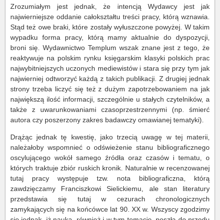
Zrozumiałym jest jednak, że intencją Wydawcy jest jak
najwierniejsze oddanie całokształtu treści pracy, którą wznawia.
Stąd też owe braki, które zostały wyłuszczone powyżej. W takim
wypadku forma pracy, którą mamy aktualnie do dyspozycji,
broni się. Wydawnictwo Templum wszak znane jest z tego, że
reaktywuje na polskim rynku księgarskim klasyki polskich prac
najwybitniejszych uczonych mediewistów i stara się przy tym jak
najwierniej odtworzyć każdą z takich publikacji. Z drugiej jednak
strony trzeba liczyć się też z dużym zapotrzebowaniem na jak
największą ilość informacji, szczególnie u stałych czytelników, a
także z uwarunkowaniami czasoprzestrzennymi (np. śmierć
autora czy poszerzony zakres badawczy omawianej tematyki).
Drążąc jednak tę kwestię, jako trzecią uwagę w tej materii,
należałoby wspomnieć o odświeżenie stanu bibliograficznego
oscylującego wokół samego źródła oraz czasów i tematu, o
których traktuje zbiór ruskich kronik. Naturalnie w recenzowanej
tutaj pracy występuje tzw. nota bibliograficzna, którą
zawdzięczamy Franciszkowi Sielickiemu, ale stan literatury
przedstawia się tutaj w cezurach chronologicznych
zamykających się na końcówce lat 90. XX w. Wszyscy zgodzimy
się jednak, iż nauka, również i w tym temacie, poszła do przodu