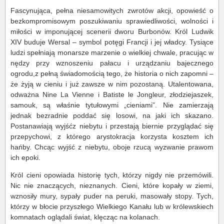
Fascynująca, pełna niesamowitych zwrotów akcji, opowieść o
bezkompromisowym poszukiwaniu sprawiedliwości, wolności i
miłości w imponującej scenerii dworu Burbonów. Król Ludwik
XIV buduje Wersal – symbol potęgi Francji i jej władcy. Tysiące
ludzi spełniają monarsze marzenie o wielkiej chwale, pracując w
nędzy przy wznoszeniu pałacu i urządzaniu bajecznego
ogrodu,z pełną świadomością tego, że historia o nich zapomni –
że żyją w cieniu i już zawsze w nim pozostaną. Utalentowana,
odważna Nine La Vienne i Batiste le Jongleur, złodziejaszek,
samouk, są właśnie tytułowymi „cieniami”. Nie zamierzają
jednak bezradnie poddać się losowi, na jaki ich skazano.
Postanawiają wyjśćz niebytu i przestają biernie przyglądać się
przepychowi, z którego arystokracja korzysta kosztem ich
hańby. Chcąc wyjść z niebytu, oboje rzucą wyzwanie prawom
ich epoki.
Król cieni opowiada historię tych, którzy nigdy nie przemówili.
Nic nie znaczących, nieznanych. Cieni, które kopały w ziemi,
wznosiły mury, sypały puder na peruki, masowały stopy. Tych,
którzy w błocie przyszłego Wielkiego Kanału lub w królewskiech
komnatach oglądali świat, klęcząc na kolanach.